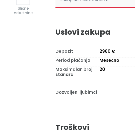
Slične
nekretnine
Uslovi zakupa
Depozit
2960 €
Period plaćanja
Mesečno
Maksimalan broj
20
stanara
Dozvoljeni ljubimci
Troškovi