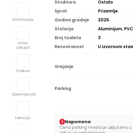
Struktura
Ostalo
Sprat
Prizemlje
Godina gradnje
2026
.
Informacije
Stolarija
Aluminijum, PV
Broj toaleta
3
Uslovi
Renoviranost
U izvornom stan
zakupa
Grejanje
Troškovi
Parking
Opremljenost
Lokacija
Napomena
i
Cena parking mesta je uključena u
zakup sa nekretninom.