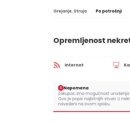
Grejanje, Struja
Po potrošnji
Opremljenost nekre
Internet
Ka
Napomena
i
Zakupac ima mogućnost unošenja s
Ovo je popis najbitnijih stvari. U nek
navedeni na ovom spisku.