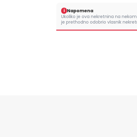
Napomena
i
Ukoliko je ova nekretnina na nek
je prethodno odobrio vlasnik nekretn