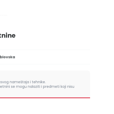
tnine
blovska
vog nameštaja i tehnike.
retnini se mogu nalaziti i predmeti koji nisu