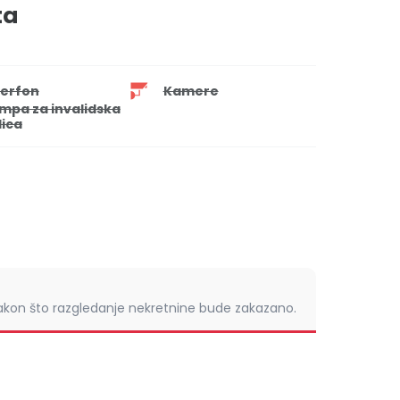
ta
terfon
Kamere
mpa za invalidska
lica
nakon što razgledanje nekretnine bude zakazano.