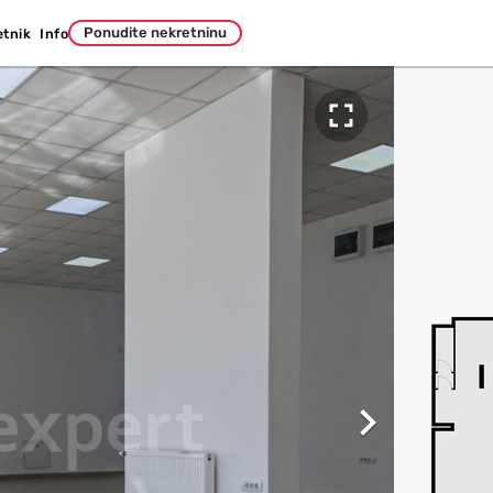
Ponudite nekretninu
etnik
Info

