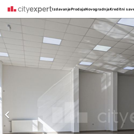
Kreditni sav
Izdavanje
Prodaja
Novogradnja
