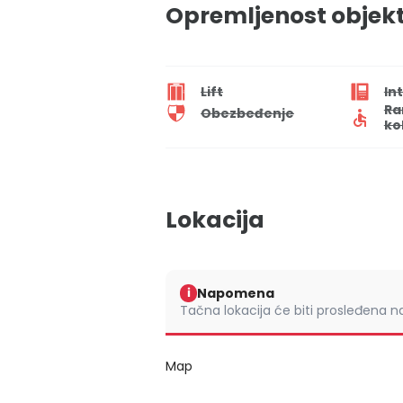
Opremljenost objek
Lift
In
Ra
Obezbeđenje
ko
Lokacija
Napomena
i
Tačna lokacija će biti prosleđena 
Map