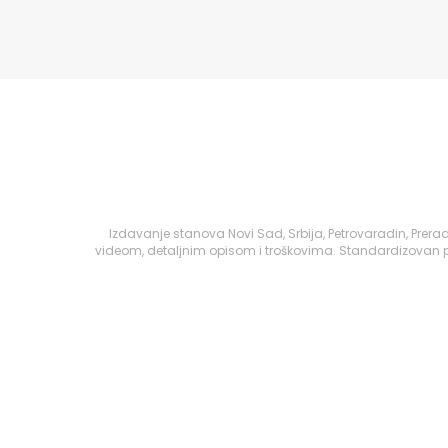
Izdavanje stanova Novi Sad, Srbija, Petrovaradin, Prer
videom, detaljnim opisom i troškovima. Standardizovan pr