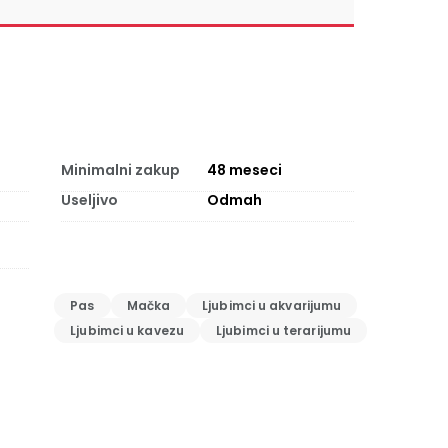
Minimalni zakup
48
meseci
Useljivo
Odmah
Pas
Mačka
Ljubimci u akvarijumu
Ljubimci u kavezu
Ljubimci u terarijumu