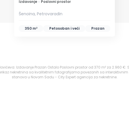
Izdavanje
•
Poslovni prostor
Šenoina, Petrovaradin
350 m²
Petosoban i veći
Prazan
adovićeva: Izdavanje Prazan Ostalo Poslovni prostor od 370 m² za 2.960 €.
ikaz nekretnina sa kvalitetnim fotografijama povezanih sa interaktivnim
stanova u Novom Sadu - City Expert agencija za nekretnine.