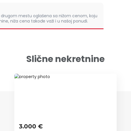
om drugom mestu oglašena sa nižom cenom, koju
ine, niža cena takođe važi i u našoj ponudi.
Slične nekretnine
ID 63317
3.000 €