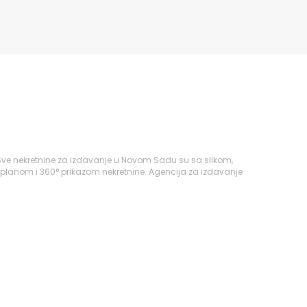
 Sve nekretnine za izdavanje u Novom Sadu su sa slikom,
 planom i 360° prikazom nekretnine. Agencija za izdavanje