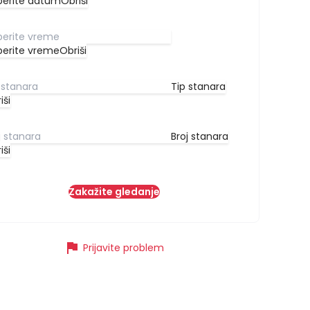
berite datum
Obriši
berite vreme
Obriši
Tip stanara
iši
Broj stanara
iši
Zakažite gledanje
flag
Prijavite problem