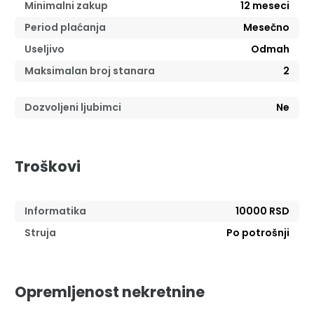
Minimalni zakup
12
meseci
Period plaćanja
Mesečno
Useljivo
Odmah
Maksimalan broj stanara
2
Dozvoljeni ljubimci
Ne
Troškovi
Informatika
10000 RSD
Struja
Po potrošnji
Opremljenost nekretnine