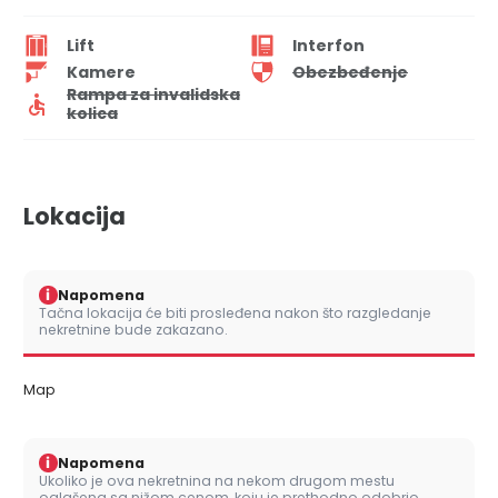
Lift
Interfon
Kamere
Obezbeđenje
Rampa za invalidska
kolica
Lokacija
i
Napomena
Tačna lokacija će biti prosleđena nakon što razgledanje
nekretnine bude zakazano.
Map
i
Napomena
Ukoliko je ova nekretnina na nekom drugom mestu
oglašena sa nižom cenom, koju je prethodno odobrio