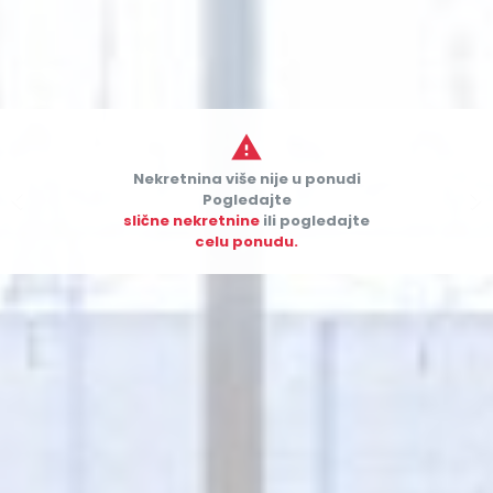

Nekretnina više nije u ponudi


Pogledajte
slične nekretnine
ili pogledajte
celu ponudu.