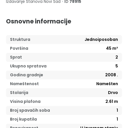
Izdavanje Stanova
Novi Sad
•
ID
78915
Osnovne informacije
Struktura
Jednoiposoban
Površina
45
m²
Sprat
2
Ukupno spratova
5
Godina gradnje
2008
.
Nameštenost
Namešten
Stolarija
Drvo
Visina plafona
2.61
m
Broj spavaćih soba
1
Broj kupatila
1