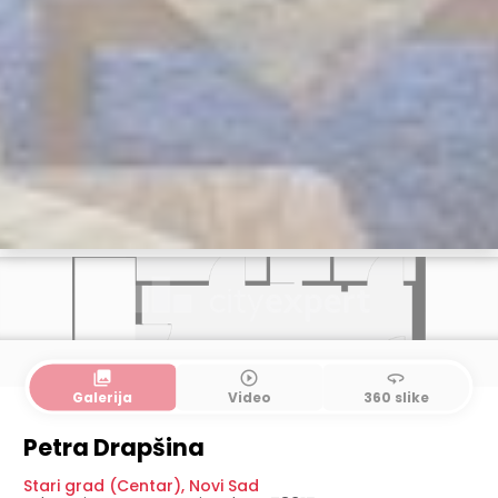
collections
play_circle_outline
360
Galerija
Video
360 slike
Petra Drapšina
Stari grad (Centar)
,
Novi Sad