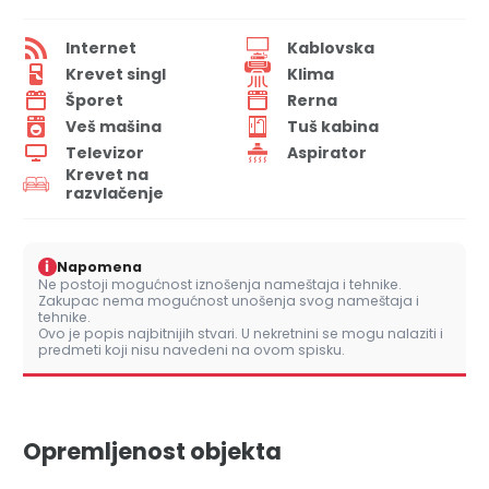
Internet
Kablovska
Krevet singl
Klima
Šporet
Rerna
Veš mašina
Tuš kabina
Televizor
Aspirator
Krevet na
razvlačenje
i
Napomena
Ne postoji mogućnost iznošenja nameštaja i tehnike.
Zakupac nema mogućnost unošenja svog nameštaja i
tehnike.
Ovo je popis najbitnijih stvari. U nekretnini se mogu nalaziti i
predmeti koji nisu navedeni na ovom spisku.
Opremljenost objekta