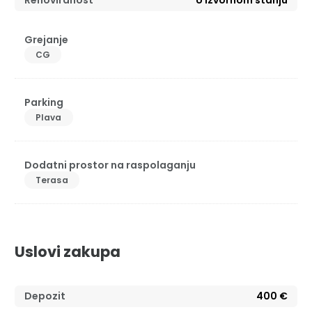
Renoviranost
U izvornom stanju
Grejanje
CG
Parking
Plava
Dodatni prostor na raspolaganju
Terasa
Uslovi zakupa
Depozit
400 €