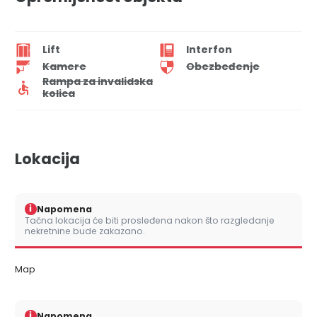
Lift
Interfon
Kamere
Obezbeđenje
Rampa za invalidska
kolica
Lokacija
i
Napomena
Tačna lokacija će biti prosleđena nakon što razgledanje
nekretnine bude zakazano.
Map
i
Napomena