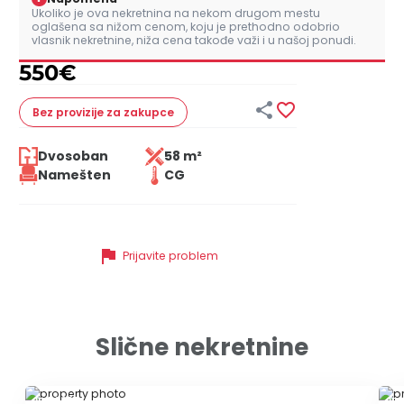
Ukoliko je ova nekretnina na nekom drugom mestu
oglašena sa nižom cenom, koju je prethodno odobrio
vlasnik nekretnine, niža cena takođe važi i u našoj ponudi.
550
€


Bez provizije
za zakupce
Dvosoban
58 m²
Namešten
CG
flag
Prijavite problem
Slične nekretnine
ID 79695
ID 