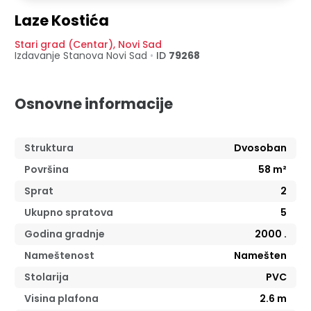
Laze Kostića
Stari grad (Centar)
,
Novi Sad
Izdavanje Stanova
Novi Sad
•
ID
79268
Osnovne informacije
Struktura
Dvosoban
Površina
58
m²
Sprat
2
Ukupno spratova
5
Godina gradnje
2000
.
Nameštenost
Namešten
Stolarija
PVC
Visina plafona
2.6
m