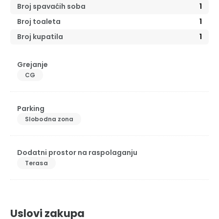
Broj spavaćih soba
1
Broj toaleta
1
Broj kupatila
1
Grejanje
CG
Parking
Slobodna zona
Dodatni prostor na raspolaganju
Terasa
Uslovi zakupa