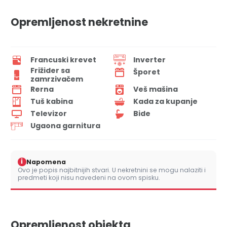
Opremljenost nekretnine
Francuski krevet
Inverter
Frižider sa
Šporet
zamrzivačem
Rerna
Veš mašina
Tuš kabina
Kada za kupanje
Televizor
Bide
Ugaona garnitura
i
Napomena
Ovo je popis najbitnijih stvari. U nekretnini se mogu nalaziti i
predmeti koji nisu navedeni na ovom spisku.
Opremljenost objekta