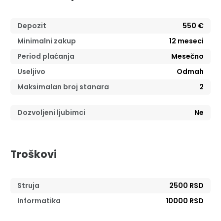
Depozit
550 €
Minimalni zakup
12
meseci
Period plaćanja
Mesečno
Useljivo
Odmah
Maksimalan broj stanara
2
Dozvoljeni ljubimci
Ne
Troškovi
Struja
2500 RSD
Informatika
10000 RSD