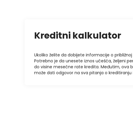
Kreditni kalkulator
Ukoliko želite da dobijete informacije o približnoj 
Potrebno je da unesete iznos učešća, željeni pe
do visine mesečne rate kredita. Međutim, ova 
može dati odgovor na sva pitanja o kreditiranj