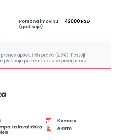
Porez na imovinu
42000 RSD
(godišnje)
prenos apsolutnih prava (2.5%). Postoji
 plaćanja poreza za kupce prvog stana.
ta
t
Kamere
mpa za invalidska
Alarm
lica