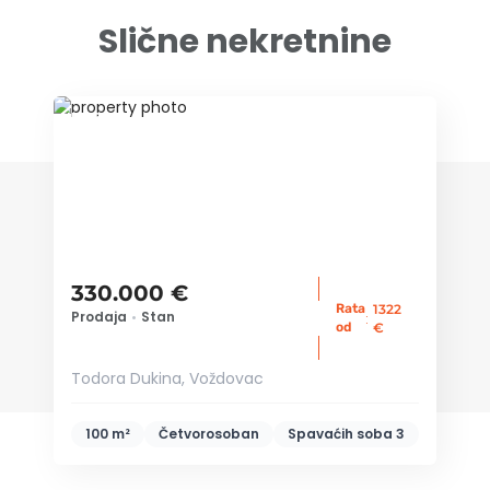
Slične nekretnine
ID 53103
330.000 €
Rata
1322
Prodaja
•
Stan
:
od
€
Todora Dukina, Voždovac
100 m²
Četvorosoban
Spavaćih soba
3