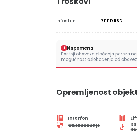
Troškovi
Infostan
7000 RSD
Napomena
i
Postoji obaveza plaćanja poreza na 
mogućnost oslobođenja od obaveze
Opremljenost objek
Interfon
Lif
Ra
Obezbeđenje
ko