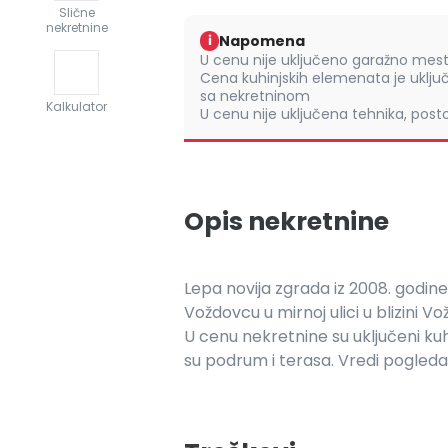
Slične
nekretnine
Napomena
i
U cenu nije uključeno garažno mes
Cena kuhinjskih elemenata je uklju
sa nekretninom
Kalkulator
U cenu nije uključena tehnika, pos
Opis nekretnine
Lepa novija zgrada iz 2008. godine,
Voždovcu u mirnoj ulici u blizini V
U cenu nekretnine su uključeni kuh
su podrum i terasa. Vredi pogled