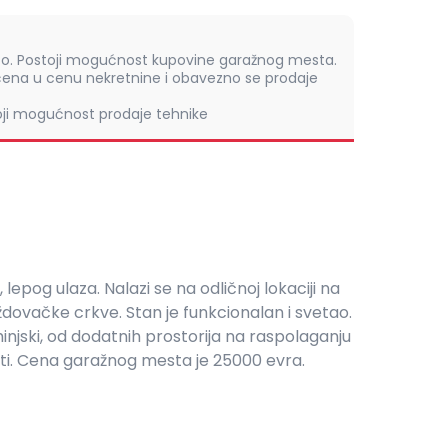
to. Postoji mogućnost kupovine garažnog mesta.
čena u cenu nekretnine i obavezno se prodaje
toji mogućnost prodaje tehnike
 lepog ulaza. Nalazi se na odličnoj lokaciji na
oždovačke crkve. Stan je funkcionalan i svetao.
injski, od dodatnih prostorija na raspolaganju
ati. Cena garažnog mesta je 25000 evra.