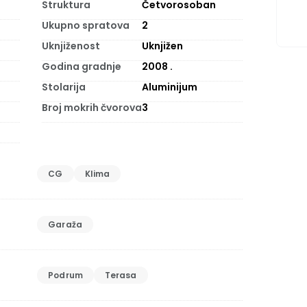
Struktura
Četvorosoban
Ukupno spratova
2
Uknjiženost
Uknjižen
Godina gradnje
2008
.
Stolarija
Aluminijum
Broj mokrih čvorova
3
CG
Klima
Garaža
Podrum
Terasa