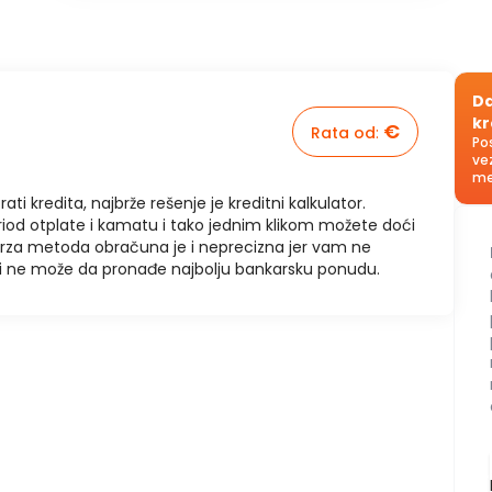
Da
kr
€
Rata od
:
Po
ve
me
rati kredita, najbrže rešenje je kreditni kalkulator.
riod otplate i kamatu i tako jednim klikom možete doći
brza metoda obračuna je i neprecizna jer vam ne
u i ne može da pronađe najbolju bankarsku ponudu.