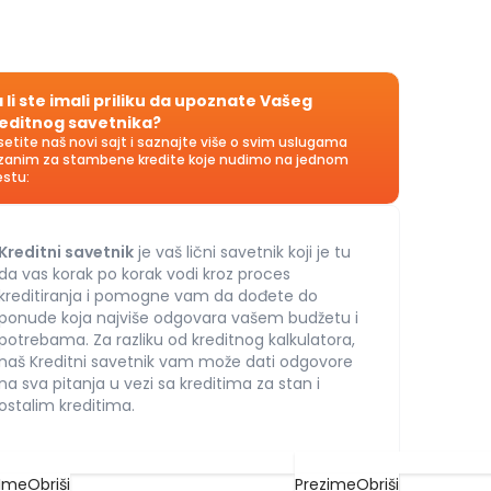
 li ste imali priliku da upoznate Vašeg
editnog savetnika?
setite naš novi sajt i saznajte više o svim uslugama
zanim za stambene kredite koje nudimo na jednom
stu:
Kreditni savetnik
je vaš lični savetnik koji je tu
da vas korak po korak vodi kroz proces
kreditiranja i pomogne vam da dođete do
ponude koja najviše odgovara vašem budžetu i
potrebama. Za razliku od kreditnog kalkulatora,
naš Kreditni savetnik vam može dati odgovore
na sva pitanja u vezi sa kreditima za stan i
ostalim kreditima.
Ime
Obriši
Prezime
Obriši