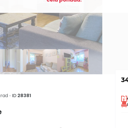
3
grad
•
ID
28381
e