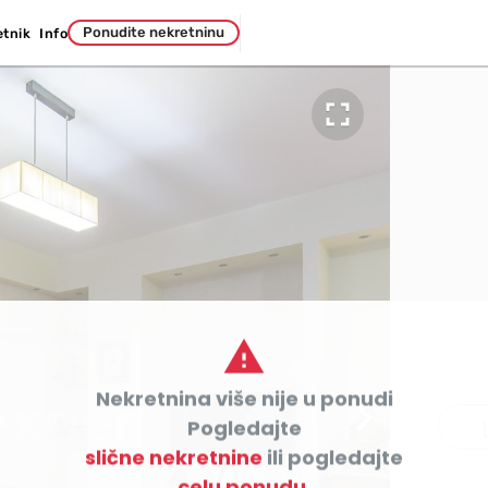
Ponudite nekretninu
etnik
Info


Nekretnina više nije u ponudi

co
Pogledajte
slične nekretnine
ili pogledajte
celu ponudu.