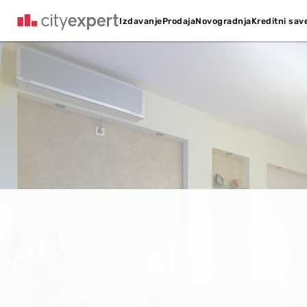
Kreditni sav
Izdavanje
Prodaja
Novogradnja
