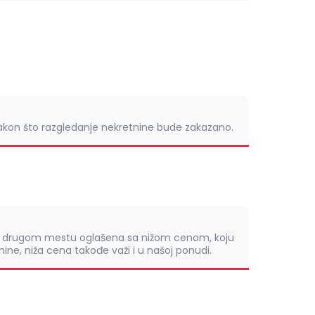
nakon što razgledanje nekretnine bude zakazano.
om drugom mestu oglašena sa nižom cenom, koju
ine, niža cena takođe važi i u našoj ponudi.