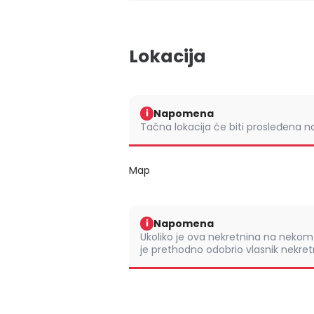
Lokacija
Napomena
i
Tačna lokacija će biti prosleđena 
Map
Napomena
i
Ukoliko je ova nekretnina na nek
je prethodno odobrio vlasnik nekretn