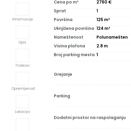
Cena po m²
2760
€
Sprat
1
Površina
125
m²
Informacije
Uknjižena površina
124
m²
Nameštenost
Polunamešten
Opis
Visina plafona
2.8
m
Broj parking mesta
1
Troškovi
Grejanje
Opremljenost
Parking
Lokacija
Dodatni prostor na raspolaganju