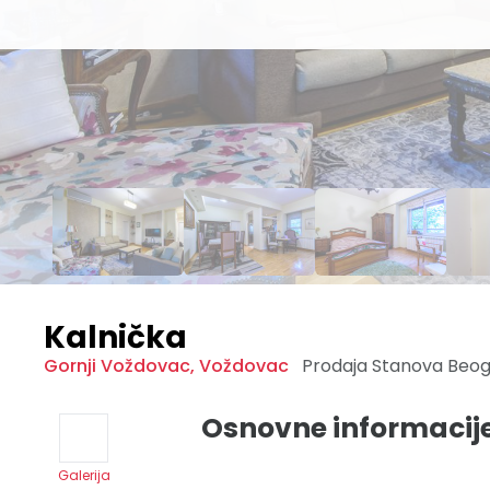
Kalnička
Gornji Voždovac
,
Voždovac
Prodaja Stanova
Beo
Osnovne informacij
Galerija