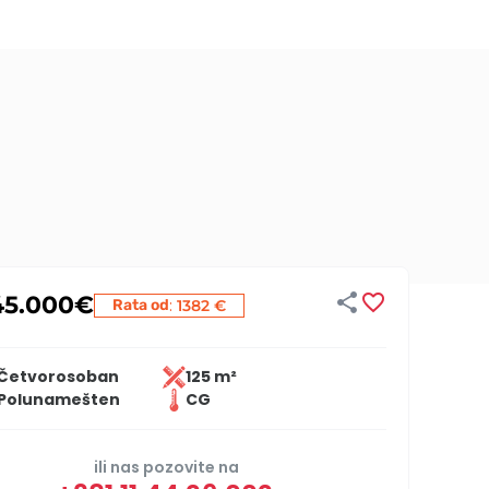


45.000
€
:
Rata od
1382 €
Četvorosoban
125 m²
Polunamešten
CG
ili nas pozovite na