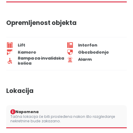
Opremljenost objekta
Lift
Interfon
Kamere
Obezbeđenje
Rampa za invalidska
Alarm
kolica
Lokacija
i
Napomena
Tačna lokacija će biti prosleđena nakon što razgledanje
nekretnine bude zakazano.