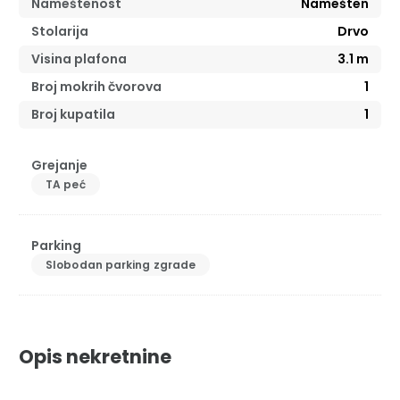
Nameštenost
Namešten
Stolarija
Drvo
Visina plafona
3.1
m
Broj mokrih čvorova
1
Broj kupatila
1
Grejanje
TA peć
Parking
Slobodan parking zgrade
Opis nekretnine