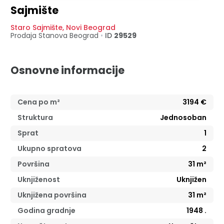
Sajmište
Staro Sajmište
,
Novi Beograd
Prodaja Stanova
Beograd
•
ID
29529
Osnovne informacije
Cena po m²
3194
€
Struktura
Jednosoban
Sprat
1
Ukupno spratova
2
Površina
31
m²
Uknjiženost
Uknjižen
Uknjižena površina
31
m²
Godina gradnje
1948
.