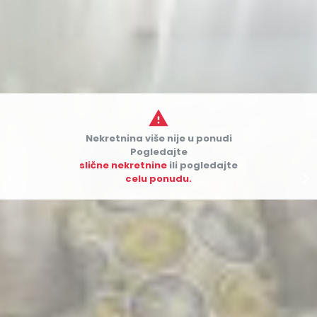

Nekretnina više nije u ponudi
Pogledajte
slične nekretnine
ili pogledajte


celu ponudu.