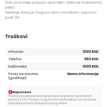
Stan se prodaje potpuno opremljen i dobra je investiciona
prilika.
Gledanje stana je moguće samo četvrtkom i subotom
posle 12h .
Troškovi
Infostan
1000 RSD
Telefon
650 RSD
Kablovska
1000 RSD
Porez na imovinu
Nema informacije
(godišnje)
i
Napomena
Postoji obaveza plaćanja poreza na prenos apsolutnih
prava (2.5%). Postoji mogućnost oslobođenja od obaveze
plaćanja poreza za kupce prvog stana.