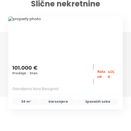
Slične nekretnine
ID 78433
101.000 €
Rata
405
Prodaja
•
Stan
:
od
€
Gandijeva, Novi Beograd
34 m²
Garsonjera
Spavaćih soba