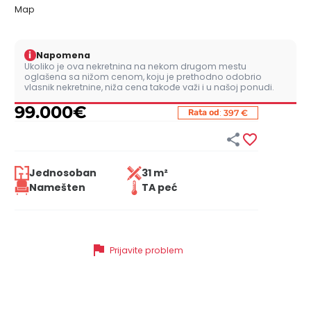
Map
i
Napomena
Ukoliko je ova nekretnina na nekom drugom mestu
oglašena sa nižom cenom, koju je prethodno odobrio
vlasnik nekretnine, niža cena takođe važi i u našoj ponudi.
99.000
€
:
Rata od
397 €


Jednosoban
31 m²
Namešten
TA peć
flag
Prijavite problem