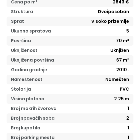
Cena po m²
2843
€
Struktura
Dvoiposoban
Sprat
Visoko prizemlje
Ukupno spratova
5
Površina
70
m²
Uknjiženost
Uknjižen
Uknjižena površina
67
m²
Godina gradnje
2010
.
Nameštenost
Namešten
Stolarija
PVC
Visina plafona
2.25
m
Broj mokrih čvorova
1
Broj spavaćih soba
2
Broj kupatila
1
Broj parking mesta
1