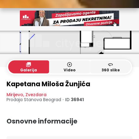
collections
play_circle_outline
360
Galerija
Video
360 slike
Kapetana Miloša Žunjića
Mirijevo
,
Zvezdara
Prodaja Stanova
Beograd
•
ID
36941
Osnovne informacije