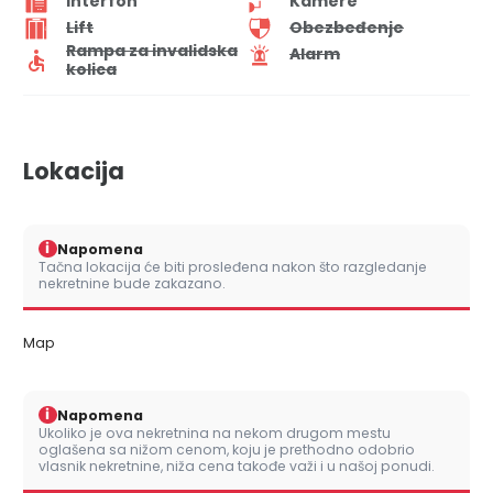
Interfon
Kamere
Lift
Obezbeđenje
Rampa za invalidska
Alarm
kolica
Lokacija
i
Napomena
Tačna lokacija će biti prosleđena nakon što razgledanje
nekretnine bude zakazano.
Map
i
Napomena
Ukoliko je ova nekretnina na nekom drugom mestu
oglašena sa nižom cenom, koju je prethodno odobrio
vlasnik nekretnine, niža cena takođe važi i u našoj ponudi.