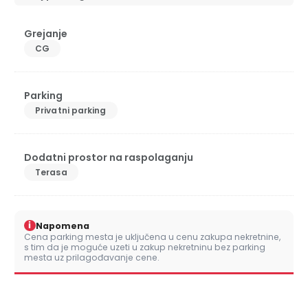
Grejanje
CG
Parking
Privatni parking
Dodatni prostor na raspolaganju
Terasa
i
Napomena
Cena parking mesta je uključena u cenu zakupa nekretnine,
s tim da je moguće uzeti u zakup nekretninu bez parking
mesta uz prilagođavanje cene.