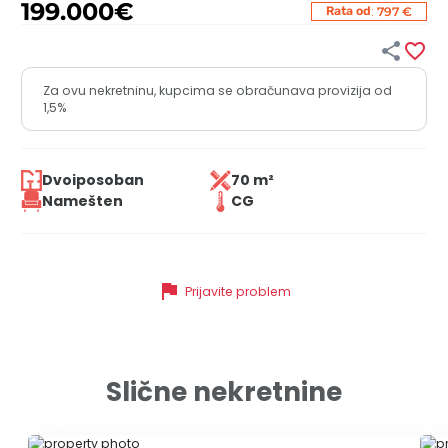
199.000
€
:
Rata od
797 €


Za ovu nekretninu, kupcima se obračunava provizija od
1,5%
Dvoiposoban
70 m²
Namešten
CG
flag
Prijavite problem
Slične nekretnine