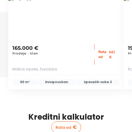
ID 23728
ID
165.000 €
1
Rata
661
Prodaja
•
Stan
Pr
:
od
€
Matice srpske, Zvezdara
Ra
60 m²
Dvoiposoban
Spavaćih soba
2
Kreditni kalkulator
€
Rata od
: