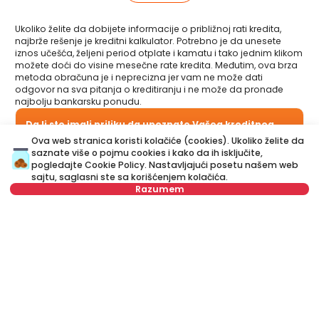
Ukoliko želite da dobijete informacije o približnoj rati kredita,
najbrže rešenje je kreditni kalkulator. Potrebno je da unesete
iznos učešća, željeni period otplate i kamatu i tako jednim klikom
možete doći do visine mesečne rate kredita. Međutim, ova brza
metoda obračuna je i neprecizna jer vam ne može dati
odgovor na sva pitanja o kreditiranju i ne može da pronađe
najbolju bankarsku ponudu.
Da li ste imali priliku da upoznate Vašeg kreditnog
savetnika?
Ova web stranica koristi kolačiće (cookies). Ukoliko želite da
Posetite naš novi sajt i saznajte više o svim uslugama vezanim
saznate više o pojmu cookies i kako da ih isključite,
za stambene kredite koje nudimo na jednom mestu:
pogledajte
Cookie Policy
. Nastavljajući posetu našem web
sajtu, saglasni ste sa korišćenjem kolačića.
Razumem
Kreditni savetnik
je vaš lični savetnik koji je tu da vas korak
po korak vodi kroz proces kreditiranja i pomogne vam da
dođete do ponude koja najviše odgovara vašem budžetu i
potrebama. Za razliku od kreditnog kalkulatora, naš Kreditni
Za ovu nekretninu, kupcima se obračunava provizija
savetnik vam može dati odgovore na sva pitanja u vezi sa
od 1,5% sa PDV-om
kreditima za stan i ostalim kreditima.
Ime
Obriši
Ime
Obriši