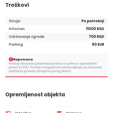
Troškovi
Struja
Po potrošnji
Infostan
11000 RSD
Održavanje zgrade
700 RSD
Parking
50 EUR
i
Napomena
Postoji obaveza plaćanja poreza na prenos apsolutnih
prava (2.5%). Postoji mogućnost oslobođenja od obaveze
plaćanja poreza za kupce prvog stana.
Opremljenost objekta