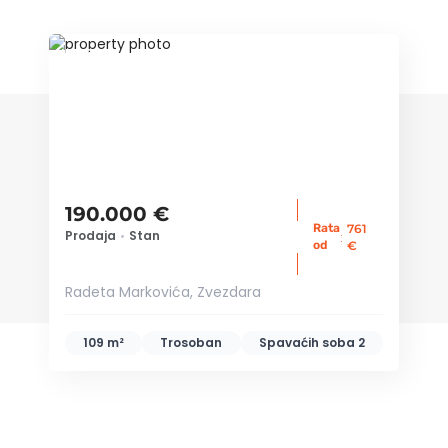
ID 76550
190.000 €
Rata
761
Prodaja
•
Stan
:
od
€
Radeta Markovića, Zvezdara
109 m²
Trosoban
Spavaćih soba
2