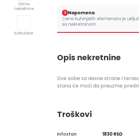
Slične
nekretnine
Napomena
i
Cena kuhinjskih elemenata je uklju
sa nekretninom
Kalkulator
Opis nekretnine
Dve sobe sa desne strane i terasa
stana će moći da preuzme predmet
Troškovi
Infostan
1830 RSD