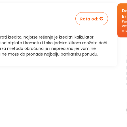
Da
kr
€
Rata od
:
Po
ve
me
rati kredita, najbrže rešenje je kreditni kalkulator.
riod otplate i kamatu i tako jednim klikom možete doći
brza metoda obračuna je i neprecizna jer vam ne
u i ne može da pronađe najbolju bankarsku ponudu.