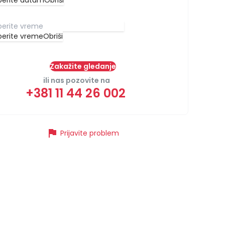
berite datum
Obriši
berite vreme
Obriši
Zakažite gledanje
ili nas pozovite na
+381 11 44 26 002
flag
Prijavite problem