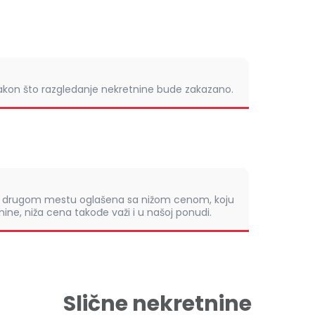
nakon što razgledanje nekretnine bude zakazano.
om drugom mestu oglašena sa nižom cenom, koju
ine, niža cena takođe važi i u našoj ponudi.
Slične nekretnine