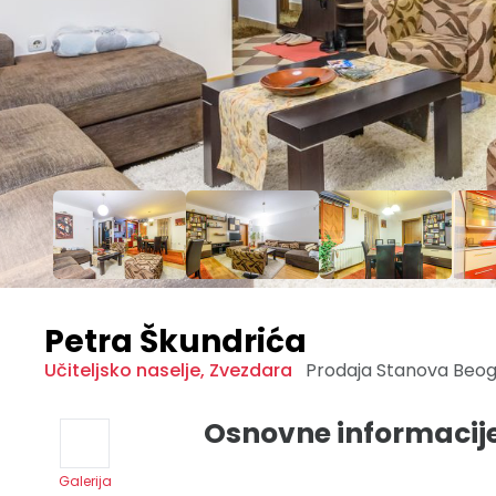
Petra Škundrića
Učiteljsko naselje
,
Zvezdara
Prodaja Stanova
Beo
Osnovne informacij
Galerija