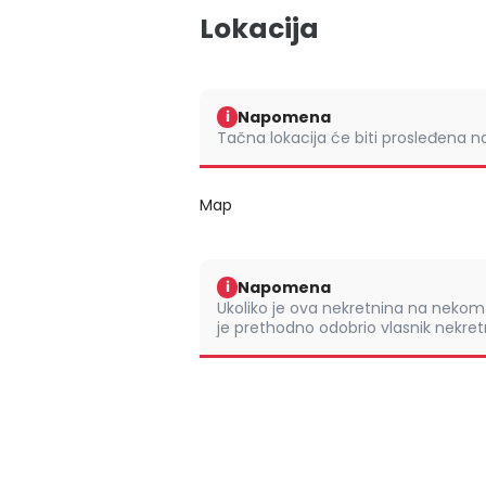
Lokacija
Napomena
i
Tačna lokacija će biti prosleđena 
Map
Napomena
i
Ukoliko je ova nekretnina na nek
je prethodno odobrio vlasnik nekretn