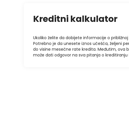
Kreditni kalkulator
Ukoliko želite da dobijete informacije o približnoj 
Potrebno je da unesete iznos učešća, željeni pe
do visine mesečne rate kredita. Međutim, ova 
može dati odgovor na sva pitanja o kreditiranj