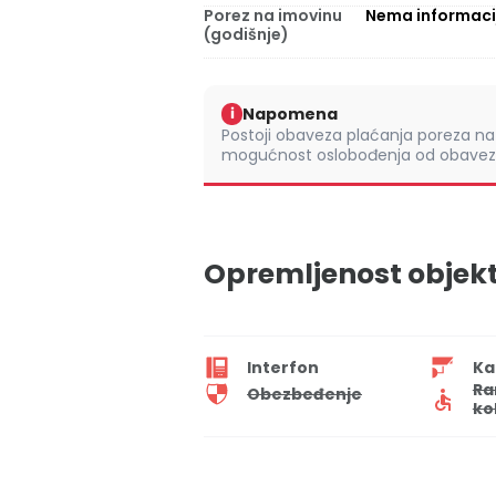
Porez na imovinu
Nema informaci
(godišnje)
Napomena
i
Postoji obaveza plaćanja poreza na 
mogućnost oslobođenja od obaveze
Opremljenost objek
Interfon
Ka
Ra
Obezbeđenje
ko