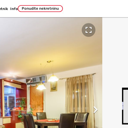
Ponudite nekretninu
etnik
Info

