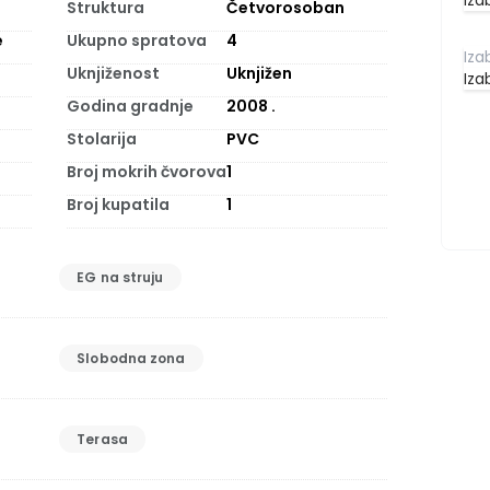
Iza
Struktura
Četvorosoban
e
Ukupno spratova
4
Uknjiženost
Uknjižen
Iza
Godina gradnje
2008
.
Stolarija
PVC
Broj mokrih čvorova
1
Broj kupatila
1
EG na struju
Slobodna zona
Terasa