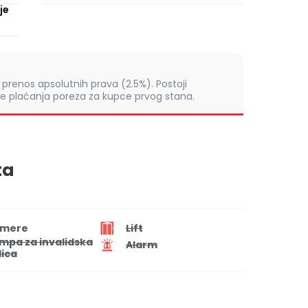
je
prenos apsolutnih prava (2.5%). Postoji
 plaćanja poreza za kupce prvog stana.
ta
mere
Lift
mpa za invalidska
Alarm
lica