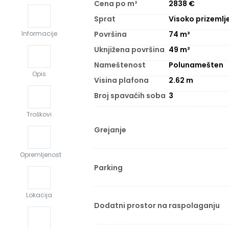
Cena po m²
2838
€
Sprat
Visoko prizemlj
Površina
74
m²
Informacije
Uknjižena površina
49
m²
Nameštenost
Polunamešten
Opis
Visina plafona
2.62
m
Broj spavaćih soba
3
Troškovi
Grejanje
Opremljenost
Parking
Lokacija
Dodatni prostor na raspolaganju