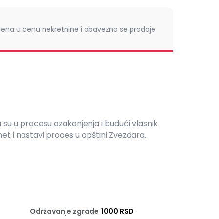
čena u cenu nekretnine i obavezno se prodaje
 su u procesu ozakonjenja i budući vlasnik
 i nastavi proces u opštini Zvezdara.
Održavanje zgrade
1000 RSD