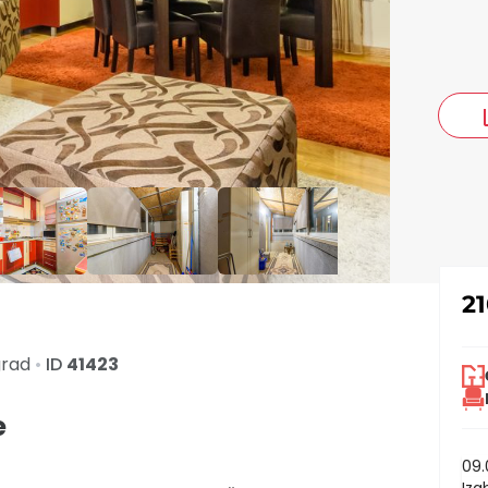
co
2
grad
•
ID
41423
e