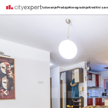
Kreditni sav
Izdavanje
Prodaja
Novogradnja
