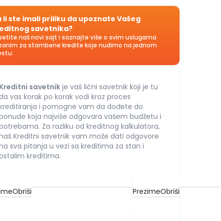
 li ste imali priliku da upoznate Vašeg
editnog savetnika?
setite naš novi sajt i saznajte više o svim uslugama
zanim za stambene kredite koje nudimo na jednom
stu:
Kreditni savetnik
je vaš lični savetnik koji je tu
da vas korak po korak vodi kroz proces
kreditiranja i pomogne vam da dođete do
ponude koja najviše odgovara vašem budžetu i
potrebama. Za razliku od kreditnog kalkulatora,
naš Kreditni savetnik vam može dati odgovore
na sva pitanja u vezi sa kreditima za stan i
ostalim kreditima.
Ime
Obriši
Prezime
Obriši