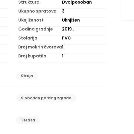
Struktura
Dvoiposoban
Ukupno spratova
3
Uknjiženost
Uknjižen
Godina gradnje
2019
.
Stolarija
PVC
Broj mokrih čvorova
1
Broj kupatila
1
Struja
Slobodan parking zgrade
Terasa