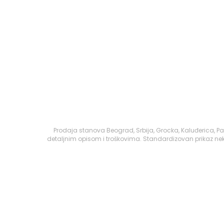
Prodaja stanova Beograd, Srbija, Grocka, Kaluđerica, P
detaljnim opisom i troškovima. Standardizovan prikaz nek