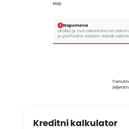
Map
Napomena
i
Ukoliko je ova nekretnina na nek
je prethodno odobrio vlasnik nekretn
Trenutno
željenim
Kreditni kalkulator