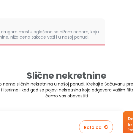
om drugom mestu oglašena sa nižom cenom, koju
ine, niža cena takođe važi i u našoj ponudi.
Slične nekretnine
 nema sličnih nekretnina u našoj ponudi. Kreirajte Sačuvanu pr
 filterima i kad god se pojavi nekretnina koja odgovara vašim fil
ćemo vas obavestiti
Da
kr
€
Rata od
:
Po