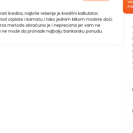
ve
me
rati kredita, najbrže rešenje je kreditni kalkulator.
riod otplate i kamatu i tako jednim klikom možete doći
brza metoda obračuna je i neprecizna jer vam ne
u i ne može da pronađe najbolju bankarsku ponudu.