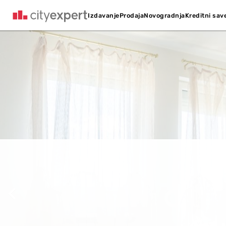
Kreditni sav
Izdavanje
Prodaja
Novogradnja
