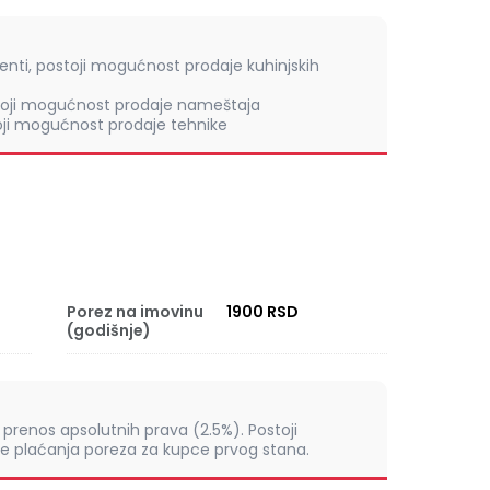
menti, postoji mogućnost prodaje kuhinjskih
stoji mogućnost prodaje nameštaja
toji mogućnost prodaje tehnike
Porez na imovinu
1900 RSD
(godišnje)
prenos apsolutnih prava (2.5%). Postoji
 plaćanja poreza za kupce prvog stana.