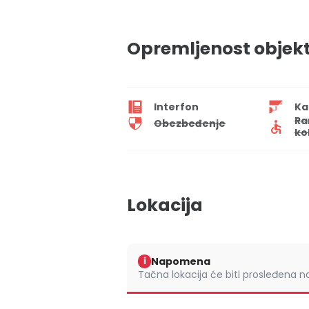
Opremljenost objek
Interfon
Ka
Ra
Obezbeđenje
ko
Lokacija
Napomena
i
Tačna lokacija će biti prosleđena 