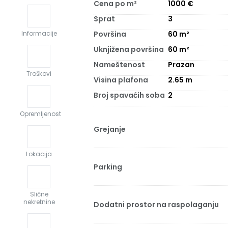
Cena po m²
1000
€
Sprat
3
Površina
60
m²
Informacije
Uknjižena površina
60
m²
Nameštenost
Prazan
Troškovi
Visina plafona
2.65
m
Broj spavaćih soba
2
Opremljenost
Grejanje
Lokacija
Parking
Slične
nekretnine
Dodatni prostor na raspolaganju