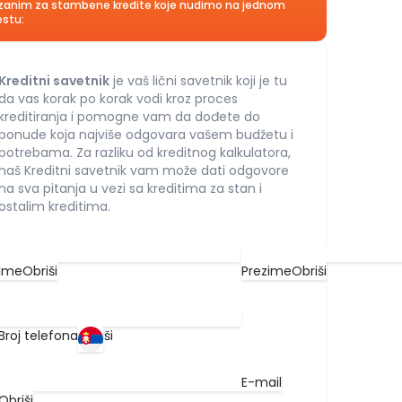
zanim za stambene kredite koje nudimo na jednom
stu:
Kreditni savetnik
je vaš lični savetnik koji je tu
da vas korak po korak vodi kroz proces
kreditiranja i pomogne vam da dođete do
ponude koja najviše odgovara vašem budžetu i
potrebama. Za razliku od kreditnog kalkulatora,
naš Kreditni savetnik vam može dati odgovore
na sva pitanja u vezi sa kreditima za stan i
ostalim kreditima.
Ime
Obriši
Prezime
Obriši
Broj telefona
Obriši
E-mail
Obriši