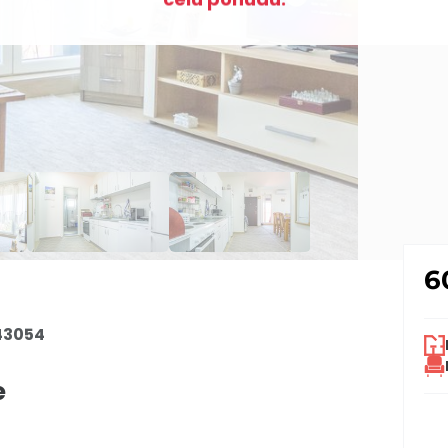
6
43054
e