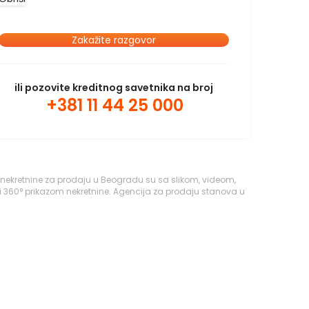
Zakažite razgovor
ili pozovite kreditnog savetnika na broj
+381 11 44 25 000
 nekretnine za prodaju u Beogradu su sa slikom, videom,
i 360° prikazom nekretnine. Agencija za prodaju stanova u