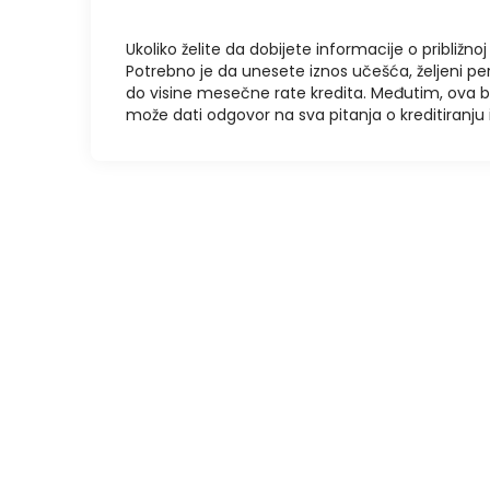
Ukoliko želite da dobijete informacije o približnoj 
Potrebno je da unesete iznos učešća, željeni pe
do visine mesečne rate kredita. Međutim, ova 
može dati odgovor na sva pitanja o kreditiranj