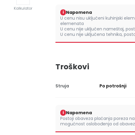
Kalkulator
Napomena
i
U cenu nisu uključeni kuhinjski ele
elemenata
U cenu nije uključen nameštaj, po
U cenu nije uključena tehnika, pos
Troškovi
Struja
Po potrošnji
Napomena
i
Postoji obaveza plaćanja poreza na 
mogućnost oslobođenja od obaveze