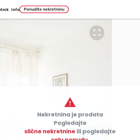
Ponudite nekretninu
etnik
Info


Nekretnina je prodata

Pogledajte
slične nekretnine
ili pogledajte
celu ponudu.