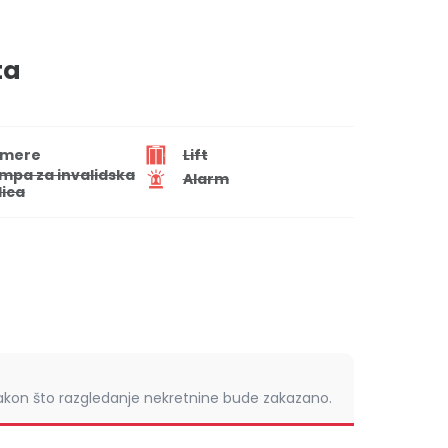
ta
mere
Lift
mpa za invalidska
Alarm
lica
nakon što razgledanje nekretnine bude zakazano.