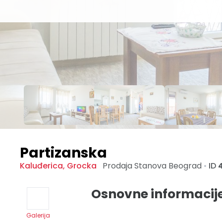
Partizanska
Kaluđerica
,
Grocka
Prodaja Stanova
Beograd
•
ID
Osnovne informacij
Galerija