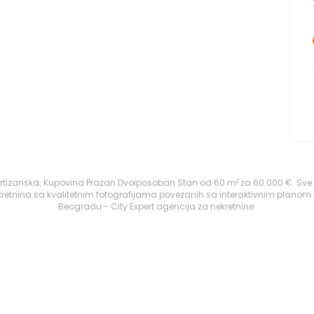
artizanska: Kupovina Prazan Dvoiposoban Stan od 60 m² za 60.000 €. Sve
retnina sa kvalitetnim fotografijama povezanih sa interaktivnim planom 
Beogradu - City Expert agencija za nekretnine.