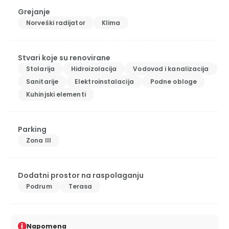
Grejanje
Norveški radijator
Klima
Stvari koje su renovirane
Stolarija
Hidroizolacija
Vodovod i kanalizacija
Sanitarije
Elektroinstalacija
Podne obloge
Kuhinjski elementi
Parking
Zona III
Dodatni prostor na raspolaganju
Podrum
Terasa
i
Napomena