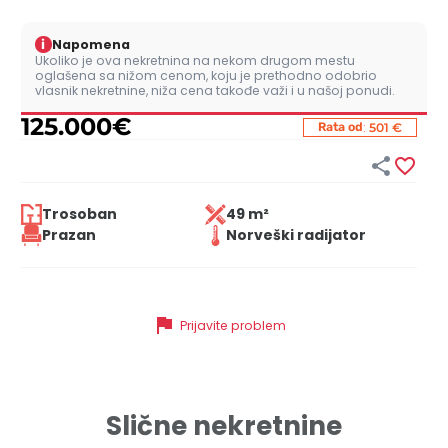
i
Napomena
Ukoliko je ova nekretnina na nekom drugom mestu
oglašena sa nižom cenom, koju je prethodno odobrio
vlasnik nekretnine, niža cena takođe važi i u našoj ponudi.
125.000
€
:
Rata od
501 €


Trosoban
49 m²
Prazan
Norveški radijator
flag
Prijavite problem
Slične nekretnine