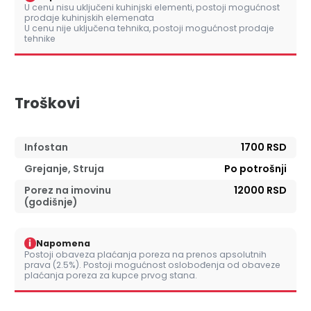
U cenu nisu uključeni kuhinjski elementi, postoji mogućnost
prodaje kuhinjskih elemenata
U cenu nije uključena tehnika, postoji mogućnost prodaje
tehnike
Troškovi
Infostan
1700 RSD
Grejanje, Struja
Po potrošnji
Porez na imovinu
12000 RSD
(godišnje)
i
Napomena
Postoji obaveza plaćanja poreza na prenos apsolutnih
prava (2.5%). Postoji mogućnost oslobođenja od obaveze
plaćanja poreza za kupce prvog stana.