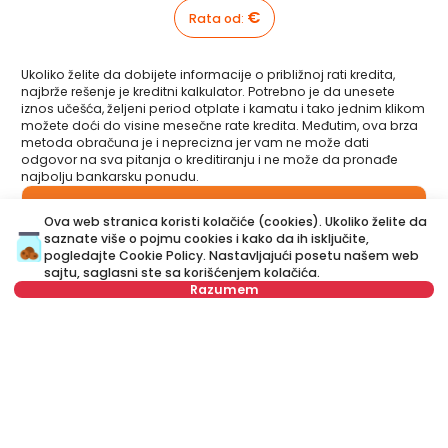
€
Rata od
:
Ukoliko želite da dobijete informacije o približnoj rati kredita,
najbrže rešenje je kreditni kalkulator. Potrebno je da unesete
iznos učešća, željeni period otplate i kamatu i tako jednim klikom
možete doći do visine mesečne rate kredita. Međutim, ova brza
metoda obračuna je i neprecizna jer vam ne može dati
odgovor na sva pitanja o kreditiranju i ne može da pronađe
najbolju bankarsku ponudu.
Da li ste imali priliku da upoznate Vašeg kreditnog
Ova web stranica koristi kolačiće (cookies). Ukoliko želite da
savetnika?
saznate više o pojmu cookies i kako da ih isključite,
Posetite naš novi sajt i saznajte više o svim uslugama vezanim
za stambene kredite koje nudimo na jednom mestu:
pogledajte
Cookie Policy
. Nastavljajući posetu našem web
sajtu, saglasni ste sa korišćenjem kolačića.
Razumem
Kreditni savetnik
je vaš lični savetnik koji je tu da vas korak
po korak vodi kroz proces kreditiranja i pomogne vam da
ili nas pozovite na
dođete do ponude koja najviše odgovara vašem budžetu i
+381 11 44 26 002
potrebama. Za razliku od kreditnog kalkulatora, naš Kreditni
savetnik vam može dati odgovore na sva pitanja u vezi sa
Nije u ponudi
kreditima za stan i ostalim kreditima.
Ime
Obriši