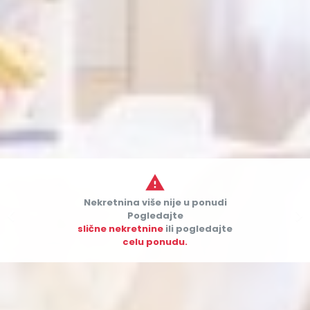

Nekretnina više nije u ponudi


Pogledajte
slične nekretnine
ili pogledajte
celu ponudu.