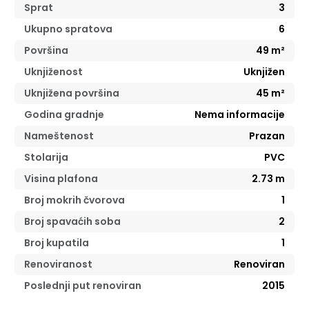
Sprat
3
Ukupno spratova
6
Površina
49
m²
Uknjiženost
Uknjižen
Uknjižena površina
45
m²
Godina gradnje
Nema informacije
Nameštenost
Prazan
Stolarija
PVC
Visina plafona
2.73
m
Broj mokrih čvorova
1
Broj spavaćih soba
2
Broj kupatila
1
Renoviranost
Renoviran
Poslednji put renoviran
2015