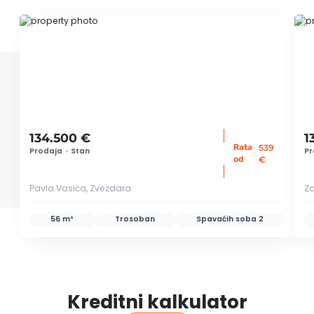
ID 76477
ID
134.500 €
1
Rata
539
Prodaja
•
Stan
Pr
:
od
€
Pavla Vasića, Zvezdara
Za
56 m²
Trosoban
Spavaćih soba
2
Kreditni kalkulator