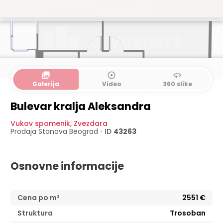
collections
play_circle_outline
360
Galerija
Video
360 slike
Bulevar kralja Aleksandra
Vukov spomenik
,
Zvezdara
Prodaja Stanova
Beograd
•
ID
43263
Osnovne informacije
Cena po m²
2551
€
Struktura
Trosoban