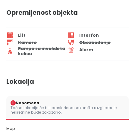
Opremljenost objekta
Lift
Interfon
Kamere
Obezbeđenje
Rampa za invalidska
Alarm
kolica
Lokacija
i
Napomena
Tačna lokacija će biti prosleđena nakon što razgledanje
nekretnine bude zakazano.
Map