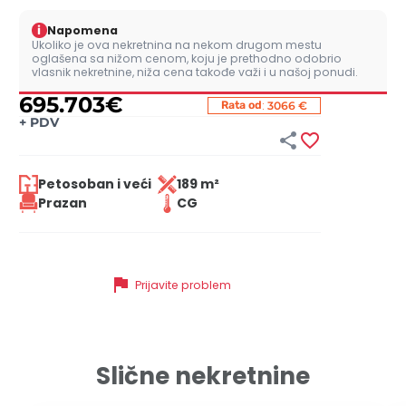
i
Napomena
Ukoliko je ova nekretnina na nekom drugom mestu
oglašena sa nižom cenom, koju je prethodno odobrio
vlasnik nekretnine, niža cena takođe važi i u našoj ponudi.
695.703
€
:
Rata od
3066 €
+
PDV


Petosoban i veći
189 m²
Prazan
CG
flag
Prijavite problem
Slične nekretnine