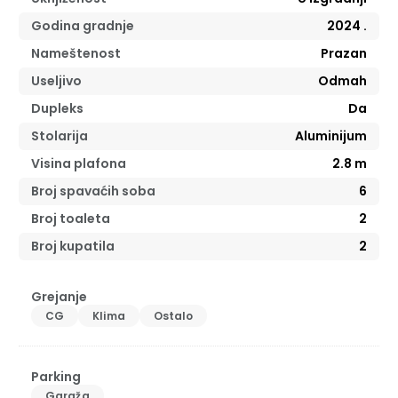
Godina gradnje
2024
.
Nameštenost
Prazan
Useljivo
Odmah
Dupleks
Da
Stolarija
Aluminijum
Visina plafona
2.8
m
Broj spavaćih soba
6
Broj toaleta
2
Broj kupatila
2
Grejanje
CG
Klima
Ostalo
Parking
Garaža