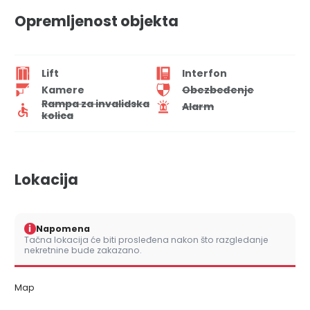
Opremljenost objekta
Lift
Interfon
Kamere
Obezbeđenje
Rampa za invalidska
Alarm
kolica
Lokacija
i
Napomena
Tačna lokacija će biti prosleđena nakon što razgledanje
nekretnine bude zakazano.
Map