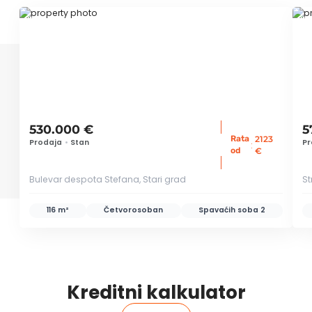
ID 77993
ID
530.000 €
5
Rata
2123
Prodaja
•
Stan
Pr
:
od
€
Bulevar despota Stefana, Stari grad
St
116 m²
Četvorosoban
Spavaćih soba
2
Kreditni kalkulator