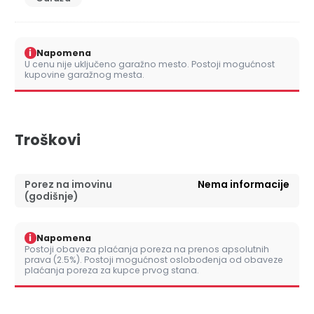
i
Napomena
U cenu nije uključeno garažno mesto. Postoji mogućnost
kupovine garažnog mesta.
Troškovi
Porez na imovinu
Nema informacije
(godišnje)
i
Napomena
Postoji obaveza plaćanja poreza na prenos apsolutnih
prava (2.5%). Postoji mogućnost oslobođenja od obaveze
plaćanja poreza za kupce prvog stana.