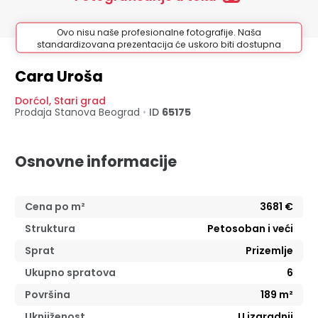
Ovo nisu naše profesionalne fotografije. Naša
standardizovana prezentacija će uskoro biti dostupna
Cara Uroša
Dorćol
,
Stari grad
Prodaja Stanova
Beograd
•
ID
65175
Osnovne informacije
Cena po m²
3681
€
Struktura
Petosoban i veći
Sprat
Prizemlje
Ukupno spratova
6
Površina
189
m²
Uknjiženost
U izgradnji