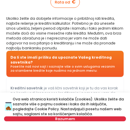
€
Rata od
:
Ukoliko želite da dobijete informacije o približnoj rati kredita,
najbrže rešenje je kreditni kalkulator. Potrebno je da unesete
iznos učešća, željeni period otplate i kamatu i tako jednim klikom
možete doći do visine mesečne rate kredita. Međutim, ova brza
metoda obračuna je i neprecizna jer vam ne može dati
odgovor na sva pitanja o kreditiranju i ne može da pronađe
najbolju bankarsku ponudu.
Da li ste imali priliku da upoznate Vašeg kreditnog
savetnika?
Posetite naš novi sajt i saznajte više o svim uslugama vezanim
za stambene kredite koje nudimo na jednom mestu:
Kreditni savetnik
je vaš lični savetnik koji je tu da vas korak
po korak vodi kroz proces kreditiranja i pomogne vam da
dođete do ponude koja najviše odgovara vašem budžetu i
Ova web stranica koristi kolačiće (cookies). Ukoliko želite da
potrebama. Za razliku od kreditnog kalkulatora, naš Kreditni
saznate više o pojmu cookies i kako da ih isključite,
savetnik vam može dati odgovore na sva pitanja u vezi sa
pogledajte
Cookie Policy
. Nastavljajući posetu našem web
kreditima za stan i ostalim kreditima.
sajtu, saglasni ste sa korišćenjem kolačića.
Razumem
Ime
Obriši