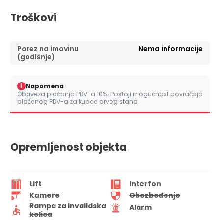
Troškovi
Porez na imovinu
Nema informacije
(godišnje)
i
Napomena
Obaveza plaćanja PDV-a 10%. Postoji mogućnost povraćaja
plaćenog PDV-a za kupce prvog stana.
Opremljenost objekta
Lift
Interfon
Kamere
Obezbeđenje
Rampa za invalidska
Alarm
kolica