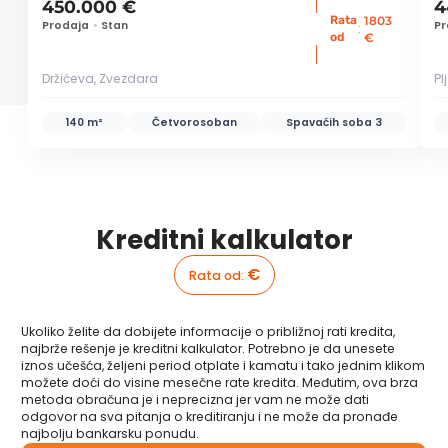
450.000 €
4
Rata
1803
Prodaja
•
Stan
Pr
:
od
€
Držićeva, Zvezdara
Pl
140 m²
Četvorosoban
Spavaćih soba
3
Kreditni kalkulator
€
Rata od
:
Ukoliko želite da dobijete informacije o približnoj rati kredita,
najbrže rešenje je kreditni kalkulator. Potrebno je da unesete
iznos učešća, željeni period otplate i kamatu i tako jednim klikom
možete doći do visine mesečne rate kredita. Međutim, ova brza
metoda obračuna je i neprecizna jer vam ne može dati
odgovor na sva pitanja o kreditiranju i ne može da pronađe
najbolju bankarsku ponudu.