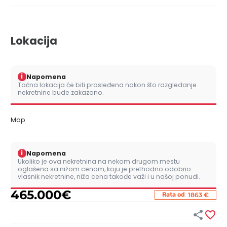
Lokacija
i
Napomena
Tačna lokacija će biti prosleđena nakon što razgledanje
nekretnine bude zakazano.
Map
i
Napomena
Ukoliko je ova nekretnina na nekom drugom mestu
oglašena sa nižom cenom, koju je prethodno odobrio
vlasnik nekretnine, niža cena takođe važi i u našoj ponudi.
465.000
€
:
Rata od
1863 €

