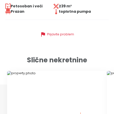
Petosoban i veći
239 m²
Prazan
toplotna pumpa
flag
Prijavite problem
Slične nekretnine
ID 77238
ID