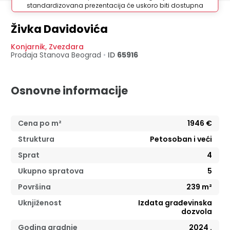
standardizovana prezentacija će uskoro biti dostupna
Živka Davidovića
Konjarnik
,
Zvezdara
Prodaja Stanova
Beograd
•
ID
65916
Osnovne informacije
Cena po m²
1946
€
Struktura
Petosoban i veći
Sprat
4
Ukupno spratova
5
Površina
239
m²
Uknjiženost
Izdata građevinska
dozvola
Godina gradnje
2024
.