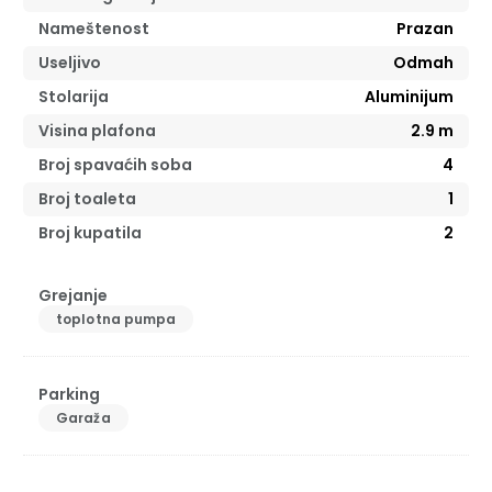
Nameštenost
Prazan
Useljivo
Odmah
Stolarija
Aluminijum
Visina plafona
2.9
m
Broj spavaćih soba
4
Broj toaleta
1
Broj kupatila
2
Grejanje
toplotna pumpa
Parking
Garaža