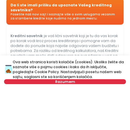
Da li ste imali priliku da upoznate Vašeg kreditnog
savetnika?
Posetite naš novi sajt i saznajte više o svim uslugama vezanim
za stambene kredite koje nudimo na jednom mestu:
Kreditni savetnik
je vaš lični savetnik koji je tu da vas korak
po korak vodi kroz proces kreditiranja i pomogne vam da
dođete do ponude koja najviše odgovara vašem budžetu i
potrebama. Za razliku od kreditnog kalkulatora, naš Kreditni
savetnik vam može dati odgovore na sva pitanja u vezi sa
kreditima za stan i ostalim kreditima.
Ova web stranica koristi kolačiće (cookies). Ukoliko želite da
saznate više o pojmu cookies i kako da ih isključite,
pogledajte
Cookie Policy
. Nastavljajući posetu našem web
Ime
Obriši
sajtu, saglasni ste sa korišćenjem kolačića.
Razumem
Prezime
Obriši
Ime
Obriši
Broj telefona
Obriši
Prezime
Obriši
E-mail
Obriši
E-mail
Obriši