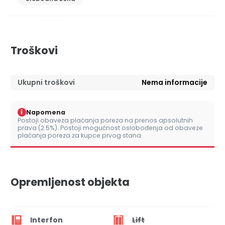
Troškovi
Ukupni troškovi
Nema informacije
i
Napomena
Postoji obaveza plaćanja poreza na prenos apsolutnih
prava (2.5%). Postoji mogućnost oslobođenja od obaveze
plaćanja poreza za kupce prvog stana.
Opremljenost objekta
Interfon
Lift