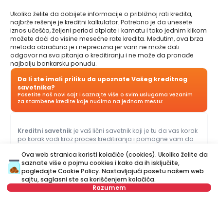
Ukoliko želite da dobijete informacije o približnoj rati kredita,
najbrže rešenje je kreditni kalkulator. Potrebno je da unesete
iznos učešća, željeni period otplate i kamatu i tako jednim klikom
možete doći do visine mesečne rate kredita. Međutim, ova brza
metoda obračuna je i neprecizna jer vam ne može dati
odgovor na sva pitanja o kreditiranju i ne može da pronađe
najbolju bankarsku ponudu.
Da li ste imali priliku da upoznate Vašeg kreditnog
savetnika?
Posetite naš novi sajt i saznajte više o svim uslugama vezanim
za stambene kredite koje nudimo na jednom mestu:
Kreditni savetnik
je vaš lični savetnik koji je tu da vas korak
po korak vodi kroz proces kreditiranja i pomogne vam da
dođete do ponude koja najviše odgovara vašem budžetu i
Ova web stranica koristi kolačiće (cookies). Ukoliko želite da
potrebama. Za razliku od kreditnog kalkulatora, naš Kreditni
saznate više o pojmu cookies i kako da ih isključite,
savetnik vam može dati odgovore na sva pitanja u vezi sa
pogledajte
Cookie Policy
. Nastavljajući posetu našem web
kreditima za stan i ostalim kreditima.
sajtu, saglasni ste sa korišćenjem kolačića.
Razumem
Ime
Obriši
Prezime
Obriši