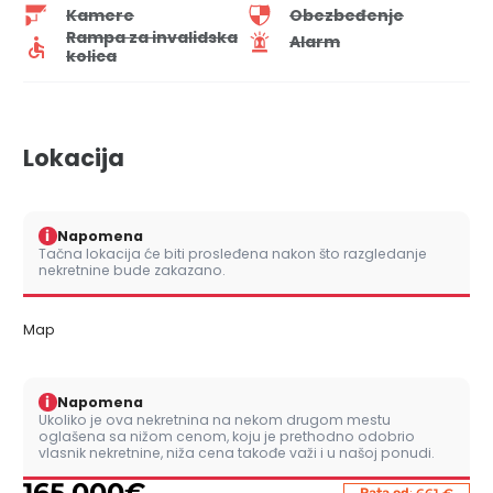
Kamere
Obezbeđenje
Rampa za invalidska
Alarm
kolica
Lokacija
i
Napomena
Tačna lokacija će biti prosleđena nakon što razgledanje
nekretnine bude zakazano.
Map
i
Napomena
Ukoliko je ova nekretnina na nekom drugom mestu
oglašena sa nižom cenom, koju je prethodno odobrio
vlasnik nekretnine, niža cena takođe važi i u našoj ponudi.
165.000
€
Rata od