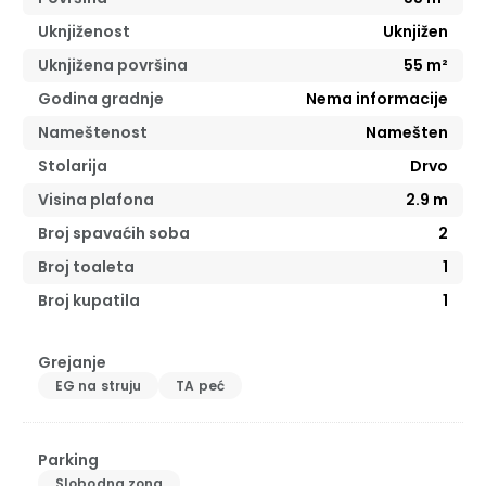
Uknjiženost
Uknjižen
Uknjižena površina
55
m²
Godina gradnje
Nema informacije
Nameštenost
Namešten
Stolarija
Drvo
Visina plafona
2.9
m
Broj spavaćih soba
2
Broj toaleta
1
Broj kupatila
1
Grejanje
EG na struju
TA peć
Parking
Slobodna zona