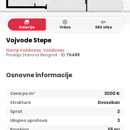
collections
play_circle_outline
360
Galerija
Video
360 slike
Vojvode Stepe
Gornji Voždovac
,
Voždovac
Prodaja Stanova
Beograd
•
ID
70488
Osnovne informacije
Cena po m²
3000
€
Struktura
Dvosoban
Sprat
2
Ukupno spratova
3
Površina
55
m²