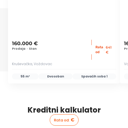
160.000 €
1
Rata
641
Prodaja
•
Stan
Pr
:
od
€
Kruševačka, Voždovac
Vo
55 m²
Dvosoban
Spavaćih soba
1
Kreditni kalkulator
€
Rata od
: