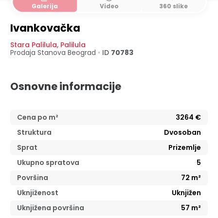
Galerija
Video
360 slike
Ivankovačka
Stara Palilula
,
Palilula
Prodaja Stanova
Beograd
•
ID
70783
Osnovne informacije
Cena po m²
3264
€
Struktura
Dvosoban
Sprat
Prizemlje
Ukupno spratova
5
Površina
72
m²
Uknjiženost
Uknjižen
Uknjižena površina
57
m²