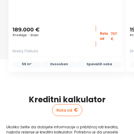
189.000 €
1
Rata
757
Prodaja
•
Stan
Pr
:
od
€
Ilirska, Palilula
Dr
59 m²
Dvosoban
Spavaćih soba
Kreditni kalkulator
€
Rata od
:
Ukoliko želite da dobijete informacije o približnoj rati kredita,
najbrže rešenje je kreditni kalkulator. Potrebno je da unesete