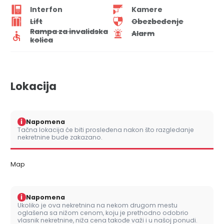
Interfon
Kamere
Lift
Obezbeđenje
Rampa za invalidska
Alarm
kolica
Lokacija
i
Napomena
Tačna lokacija će biti prosleđena nakon što razgledanje
nekretnine bude zakazano.
Map
i
Napomena
Ukoliko je ova nekretnina na nekom drugom mestu
oglašena sa nižom cenom, koju je prethodno odobrio
vlasnik nekretnine, niža cena takođe važi i u našoj ponudi.