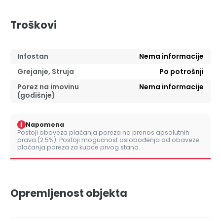
Troškovi
Infostan
Nema informacije
Grejanje, Struja
Po potrošnji
Porez na imovinu
Nema informacije
(godišnje)
i
Napomena
Postoji obaveza plaćanja poreza na prenos apsolutnih
prava (2.5%). Postoji mogućnost oslobođenja od obaveze
plaćanja poreza za kupce prvog stana.
Opremljenost objekta