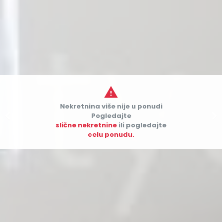

Nekretnina više nije u ponudi


Pogledajte
slične nekretnine
ili pogledajte
celu ponudu.