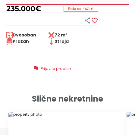
235.000
€
:
Rata od
941 €


Dvosoban
72 m²
Prazan
Struja
flag
Prijavite problem
Slične nekretnine
ID 35222
ID