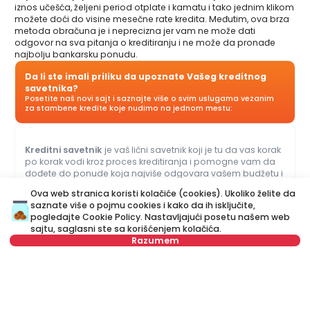
iznos učešća, željeni period otplate i kamatu i tako jednim klikom
možete doći do visine mesečne rate kredita. Međutim, ova brza
metoda obračuna je i neprecizna jer vam ne može dati
odgovor na sva pitanja o kreditiranju i ne može da pronađe
najbolju bankarsku ponudu.
Da li ste imali priliku da upoznate Vašeg kreditnog
savetnika?
Posetite naš novi sajt i saznajte više o svim uslugama vezanim
za stambene kredite koje nudimo na jednom mestu:
Kreditni savetnik
je vaš lični savetnik koji je tu da vas korak
po korak vodi kroz proces kreditiranja i pomogne vam da
dođete do ponude koja najviše odgovara vašem budžetu i
potrebama. Za razliku od kreditnog kalkulatora, naš Kreditni
Ova web stranica koristi kolačiće (cookies). Ukoliko želite da
savetnik vam može dati odgovore na sva pitanja u vezi sa
saznate više o pojmu cookies i kako da ih isključite,
kreditima za stan i ostalim kreditima.
pogledajte
Cookie Policy
. Nastavljajući posetu našem web
sajtu, saglasni ste sa korišćenjem kolačića.
Ime
Obriši
Razumem
Prezime
Obriši
ili nas pozovite na
+381 11 44 26 002
Broj telefona
Obriši