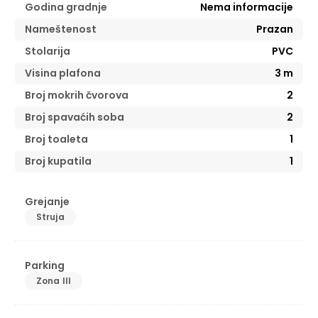
Godina gradnje
Nema informacije
Nameštenost
Prazan
Stolarija
PVC
Visina plafona
3
m
Broj mokrih čvorova
2
Broj spavaćih soba
2
Broj toaleta
1
Broj kupatila
1
Grejanje
Struja
Parking
Zona III