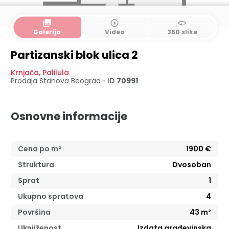
collections
play_circle_outline
360
Galerija
Video
360 slike
Partizanski blok ulica 2
Krnjača
,
Palilula
Prodaja Stanova
Beograd
•
ID
70991
Osnovne informacije
Cena po m²
1900
€
Struktura
Dvosoban
Sprat
1
Ukupno spratova
4
Površina
43
m²
Uknjiženost
Izdata građevinska