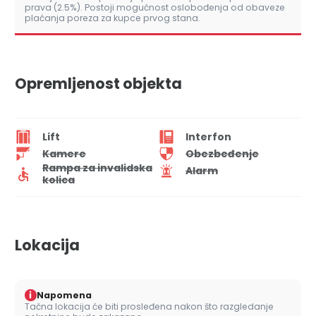
prava (2.5%). Postoji mogućnost oslobođenja od obaveze
plaćanja poreza za kupce prvog stana.
Opremljenost objekta
Lift
Interfon
Kamere
Obezbeđenje
Rampa za invalidska
Alarm
kolica
Lokacija
i
Napomena
Tačna lokacija će biti prosleđena nakon što razgledanje