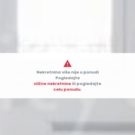

Nekretnina više nije u ponudi


Pogledajte
slične nekretnine
ili pogledajte
celu ponudu.