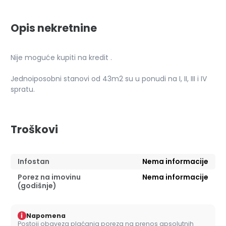
Opis nekretnine
Nije moguće kupiti na kredit .
Jednoiposobni stanovi od 43m2 su u ponudi na I, II, III i IV
spratu.
Troškovi
Infostan
Nema informacije
Porez na imovinu
Nema informacije
(godišnje)
i
Napomena
Postoji obaveza plaćanja poreza na prenos apsolutnih