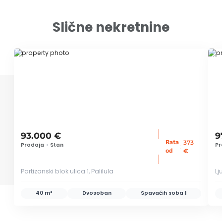
Slične nekretnine
ID 79648
ID 
93.000 €
9
Rata
373
Prodaja
•
Stan
Pr
:
od
€
Partizanski blok ulica 1, Palilula
Lj
40 m²
Dvosoban
Spavaćih soba
1