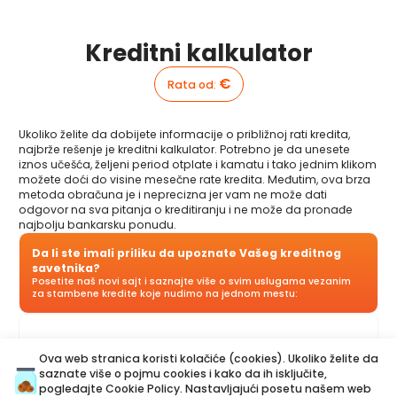
Kreditni kalkulator
€
Rata od
:
Ukoliko želite da dobijete informacije o približnoj rati kredita,
najbrže rešenje je kreditni kalkulator. Potrebno je da unesete
iznos učešća, željeni period otplate i kamatu i tako jednim klikom
možete doći do visine mesečne rate kredita. Međutim, ova brza
metoda obračuna je i neprecizna jer vam ne može dati
odgovor na sva pitanja o kreditiranju i ne može da pronađe
najbolju bankarsku ponudu.
Da li ste imali priliku da upoznate Vašeg kreditnog
savetnika?
Posetite naš novi sajt i saznajte više o svim uslugama vezanim
za stambene kredite koje nudimo na jednom mestu:
Kreditni savetnik
je vaš lični savetnik koji je tu da vas korak
Ova web stranica koristi kolačiće (cookies). Ukoliko želite da
po korak vodi kroz proces kreditiranja i pomogne vam da
saznate više o pojmu cookies i kako da ih isključite,
dođete do ponude koja najviše odgovara vašem budžetu i
pogledajte
Cookie Policy
. Nastavljajući posetu našem web
potrebama. Za razliku od kreditnog kalkulatora, naš Kreditni