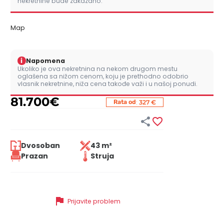
nekretnine bude zakazano.
Map
i
Napomena
Ukoliko je ova nekretnina na nekom drugom mestu
oglašena sa nižom cenom, koju je prethodno odobrio
vlasnik nekretnine, niža cena takođe važi i u našoj ponudi.
81.700
€
:
Rata od
327 €


Dvosoban
43 m²
Prazan
Struja
flag
Prijavite problem