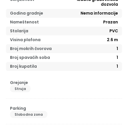
dozvola
Godina gradnje
Nema informacije
Nameštenost
Prazan
Stolarija
PVC
Visina plafona
2.6
m
Broj mokrih čvorova
1
Broj spavaćih soba
1
Broj kupatila
1
Grejanje
Struja
Parking
Slobodna zona