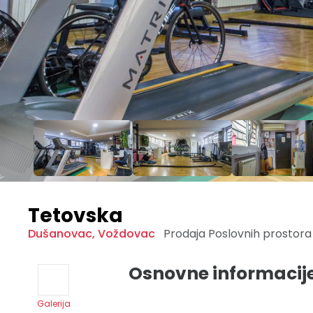
Tetovska
Dušanovac
,
Voždovac
Prodaja Poslovnih prostor
Osnovne informacij
Galerija