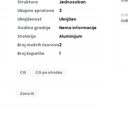
Iza
Struktura
Jednosoban
Ukupno spratova
3
Uknjiženost
Uknjižen
Iza
Godina gradnje
Nema informacije
Stolarija
Aluminijum
Broj mokrih čvorova
2
Broj kupatila
1
CG
CG po utrošku
Zona III