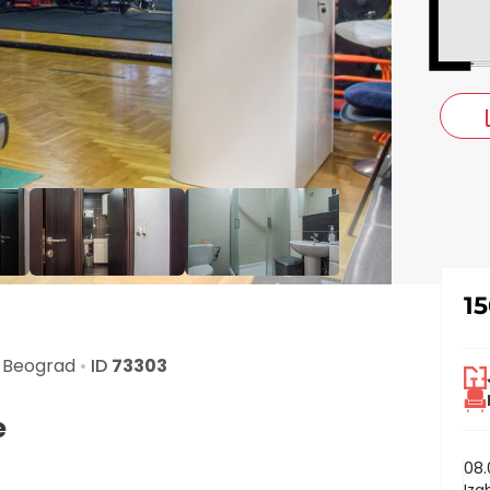
co
1
a
Beograd
•
ID
73303
e