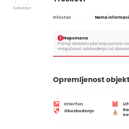
Kalkulator
Infostan
Nema informaci
Napomena
i
Postoji obaveza plaćanja poreza na 
mogućnost oslobođenja od obaveze
Opremljenost objek
Interfon
Lif
Ra
Obezbeđenje
ko