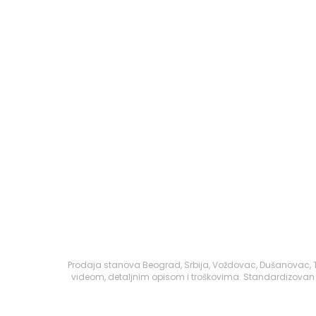
Prodaja stanova Beograd, Srbija, Voždovac, Dušanovac, T
videom, detaljnim opisom i troškovima. Standardizovan p