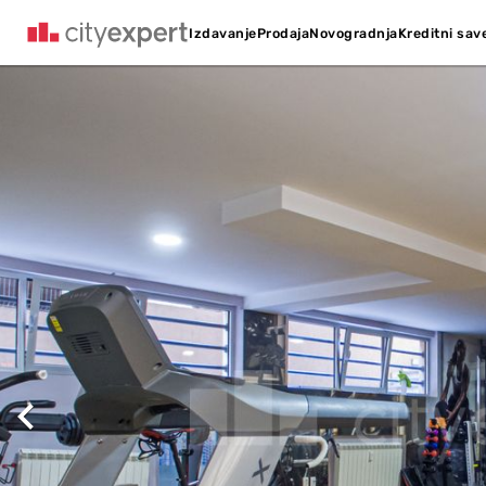
Kreditni sav
Izdavanje
Prodaja
Novogradnja
