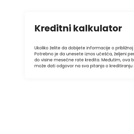
Kreditni kalkulator
Ukoliko želite da dobijete informacije o približnoj 
Potrebno je da unesete iznos učešća, željeni pe
do visine mesečne rate kredita. Međutim, ova 
može dati odgovor na sva pitanja o kreditiranj