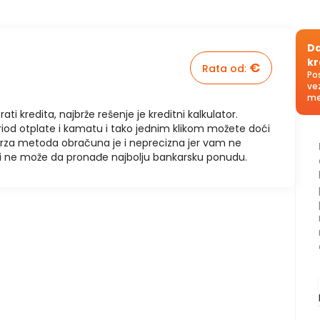
Da
kr
€
Rata od
:
Po
ve
me
rati kredita, najbrže rešenje je kreditni kalkulator.
riod otplate i kamatu i tako jednim klikom možete doći
brza metoda obračuna je i neprecizna jer vam ne
u i ne može da pronađe najbolju bankarsku ponudu.