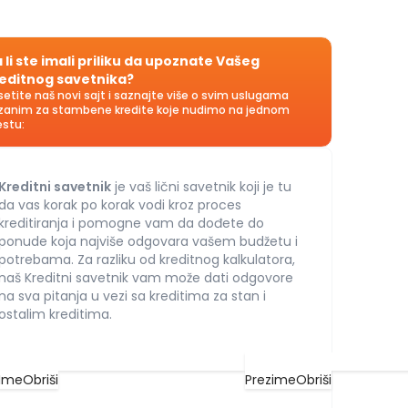
 li ste imali priliku da upoznate Vašeg
editnog savetnika?
setite naš novi sajt i saznajte više o svim uslugama
zanim za stambene kredite koje nudimo na jednom
stu:
Kreditni savetnik
je vaš lični savetnik koji je tu
da vas korak po korak vodi kroz proces
kreditiranja i pomogne vam da dođete do
ponude koja najviše odgovara vašem budžetu i
potrebama. Za razliku od kreditnog kalkulatora,
naš Kreditni savetnik vam može dati odgovore
na sva pitanja u vezi sa kreditima za stan i
ostalim kreditima.
Ime
Obriši
Prezime
Obriši