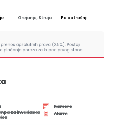
je
Grejanje, Struja
Po potrošnji
prenos apsolutnih prava (2.5%). Postoji
 plaćanja poreza za kupce prvog stana.
ta
t
Kamere
mpa za invalidska
Alarm
lica