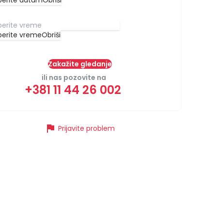
berite datum
Obriši
berite vreme
Obriši
Zakažite gledanje
ili nas pozovite na
+381 11 44 26 002
flag
Prijavite problem