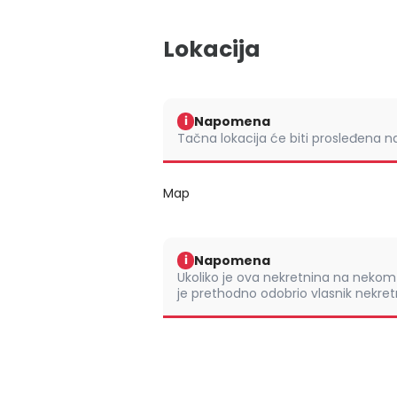
Lokacija
Napomena
i
Tačna lokacija će biti prosleđena 
Map
Napomena
i
Ukoliko je ova nekretnina na nek
je prethodno odobrio vlasnik nekretn