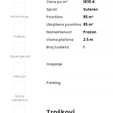
Cena po m²
1835
€
Sprat
Suteren
Površina
85
m²
Informacije
Uknjižena površina
85
m²
Nameštenost
Prazan
Troškovi
Visina plafona
2.5
m
Broj toaleta
1
Opremljenost
Grejanje
Lokacija
Parking
Slične
nekretnine
Troškovi