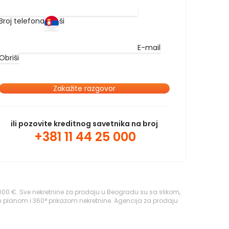
Broj telefona
Obriši
E-mail
Obriši
Zakažite razgovor
ili pozovite kreditnog savetnika na broj
+381 11 44 25 000
00 €. Sve nekretnine za prodaju u Beogradu su sa slikom,
m planom i 360° prikazom nekretnine. Agencija za prodaju