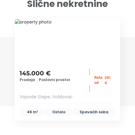
Slične nekretnine
ID 78275
145.000 €
Rata
581
Prodaja
•
Poslovni prostor
:
od
€
Vojvode Stepe, Voždovac
46 m²
Ostalo
Spavaćih soba