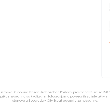
etovska: Kupovina Prazan Jednosoban Poslovni prostor od 85 m² za 156.0
rikaz nekretnina sa kvalitetnim fotografijama povezanih sa interaktivni
stanova u Beogradu - City Expert agencija za nekretnine.