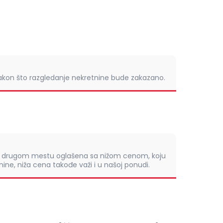
nakon što razgledanje nekretnine bude zakazano.
om drugom mestu oglašena sa nižom cenom, koju
ine, niža cena takođe važi i u našoj ponudi.