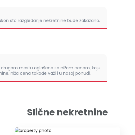
nakon što razgledanje nekretnine bude zakazano.
om drugom mestu oglašena sa nižom cenom, koju
ine, niža cena takođe važi i u našoj ponudi.
Slične nekretnine
ID 78743