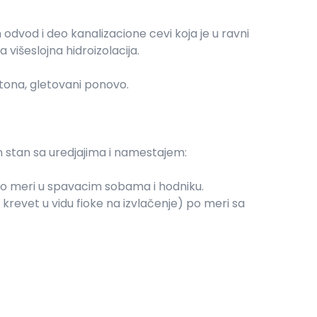
odvod i deo kanalizacione cevi koja je u ravni
višeslojna hidroizolacija.
betona, gletovani ponovo.
 stan sa uredjajima i namestajem:
po meri u spavacim sobama i hodniku.
 krevet u vidu fioke na izvlačenje) po meri sa