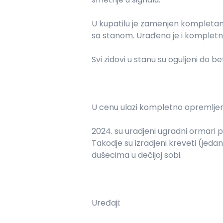
U kupatilu je zamenjen kompletan 
sa stanom. Urađena je i kompletna 
Svi zidovi u stanu su oguljeni do 
U cenu ulazi kompletno opremljen
2024. su uradjeni ugradni ormari 
Takodje su izradjeni kreveti (jedan
dušecima u dečijoj sobi.
Uređaji: