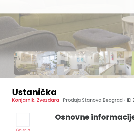
Ustanička
Konjarnik
,
Zvezdara
Prodaja Stanova
Beograd
•
ID
Osnovne informacij
Galerija