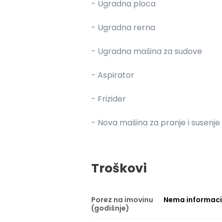
- Ugradna ploca
- Ugradna rerna
- Ugradna mašina za sudove
- Aspirator
- Frizider
- Nova mašina za pranje i susenje
Troškovi
Porez na imovinu
Nema informaci
(godišnje)