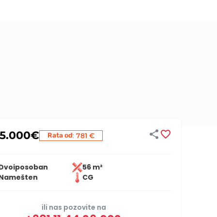


95.000
€
:
Rata od
781 €
Dvoiposoban
56 m²
Namešten
CG
ili nas pozovite na