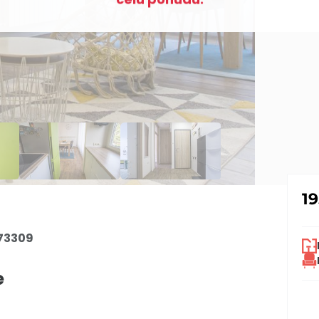
1
73309
e