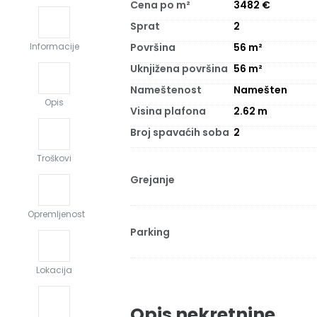
Cena po m²
3482
€
Sprat
2
Površina
56
m²
Informacije
Uknjižena površina
56
m²
Nameštenost
Namešten
Opis
Visina plafona
2.62
m
Broj spavaćih soba
2
Troškovi
Grejanje
Opremljenost
Parking
Lokacija
Opis nekretnine