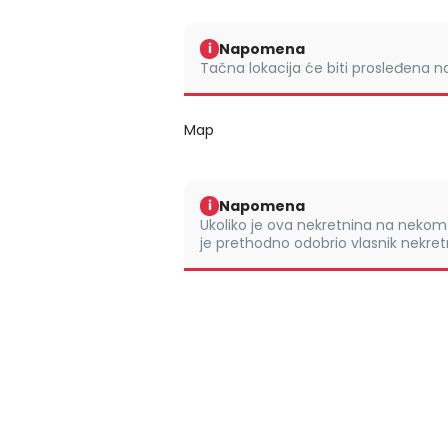
Napomena
i
Tačna lokacija će biti prosleđena 
Map
Napomena
i
Ukoliko je ova nekretnina na nek
je prethodno odobrio vlasnik nekretn