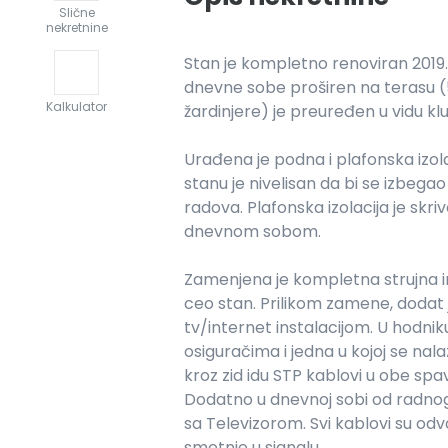
Slične
nekretnine
Stan je kompletno renoviran 2019. 
dnevne sobe proširen na terasu (
Kalkulator
žardinjere) je preuređen u vidu kl
Urađena je podna i plafonska izola
stanu je nivelisan da bi se izbegao
radova. Plafonska izolacija je s
dnevnom sobom.
Zamenjena je kompletna strujna in
ceo stan. Prilikom zamene, dodat j
tv/internet instalacijom. U hodniku
osiguračima i jedna u kojoj se nala
kroz zid idu STP kablovi u obe spa
Dodatno u dnevnoj sobi od radnog 
sa Televizorom. Svi kablovi su odv
smetnje u signalu.