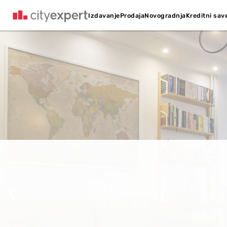
Kreditni sav
Izdavanje
Prodaja
Novogradnja
