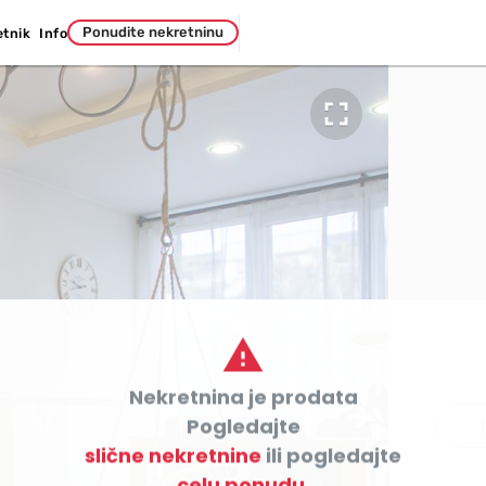
Ponudite nekretninu
etnik
Info


Nekretnina je prodata

co
Pogledajte
slične nekretnine
ili pogledajte
celu ponudu.