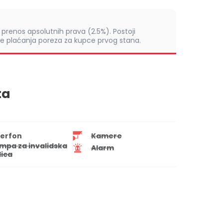
prenos apsolutnih prava (2.5%). Postoji
 plaćanja poreza za kupce prvog stana.
ta
terfon
Kamere
mpa za invalidska
Alarm
lica