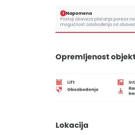
Napomena
i
Postoji obaveza plaćanja poreza na 
mogućnost oslobođenja od obaveze
Opremljenost objek
Lift
In
Ra
Obezbeđenje
ko
Lokacija