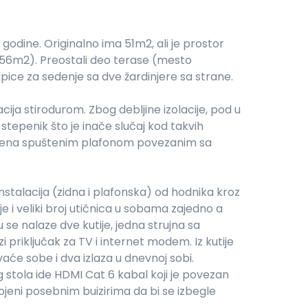
godine. Originalno ima 51m2, ali je prostor
56m2). Preostali deo terase (mesto
upice za sedenje sa dve žardinjere sa strane.
cija stirodurom. Zbog debljine izolacije, pod u
 stepenik što je inače slučaj kod takvih
krivena spuštenim plafonom povezanim sa
stalacija (zidna i plafonska) od hodnika kroz
e i veliki broj utičnica u sobama zajedno a
 se nalaze dve kutije, jedna strujna sa
zi priključak za TV i internet modem. Iz kutije
vaće sobe i dva izlaza u dnevnoj sobi.
stola ide HDMI Cat 6 kabal koji je povezan
ojeni posebnim buizirima da bi se izbegle