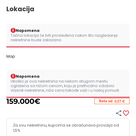
Lokacija
i
Napomena
Tačna lokacija će biti prosleđena nakon što razgledanje
nekretnine bude zakazano.
Map
i
Napomena
Ukoliko je ova nekretnina na nekom drugom mestu
oglašena sa nižom cenom, koju je prethodno odobrio
vlasnik nekretnine, niža cena takođe važi i u našoj ponudi.
159.000
€
:
Rata od
637 €


Za ovu nekretninu, kupcima se obračunava provizija od
1,5%