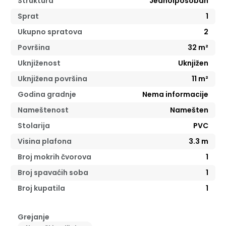
Struktura
Jednoiposoban
Sprat
1
Ukupno spratova
2
Površina
32
m²
Uknjiženost
Uknjižen
Uknjižena površina
11
m²
Godina gradnje
Nema informacije
Nameštenost
Namešten
Stolarija
PVC
Visina plafona
3.3
m
Broj mokrih čvorova
1
Broj spavaćih soba
1
Broj kupatila
1
Grejanje