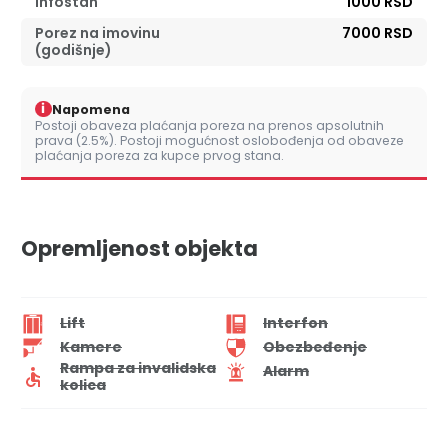
Infostan
1000 RSD
Porez na imovinu
7000 RSD
(godišnje)
i
Napomena
Postoji obaveza plaćanja poreza na prenos apsolutnih
prava (2.5%). Postoji mogućnost oslobođenja od obaveze
plaćanja poreza za kupce prvog stana.
Opremljenost objekta
Lift
Interfon
Kamere
Obezbeđenje
Rampa za invalidska
Alarm
kolica