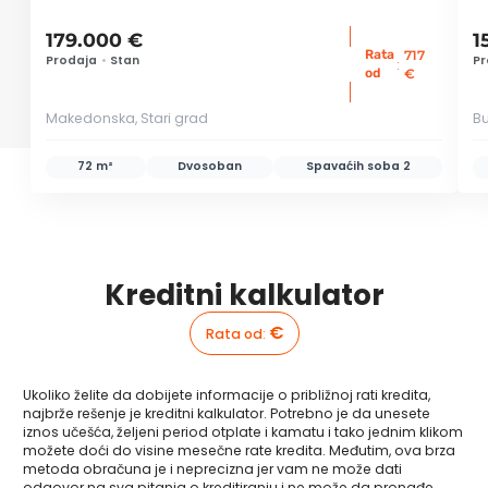
179.000 €
1
Rata
717
Prodaja
•
Stan
Pr
:
od
€
Makedonska, Stari grad
Bu
72 m²
Dvosoban
Spavaćih soba
2
Kreditni kalkulator
€
Rata od
:
Ukoliko želite da dobijete informacije o približnoj rati kredita,
najbrže rešenje je kreditni kalkulator. Potrebno je da unesete
iznos učešća, željeni period otplate i kamatu i tako jednim klikom
možete doći do visine mesečne rate kredita. Međutim, ova brza
metoda obračuna je i neprecizna jer vam ne može dati
odgovor na sva pitanja o kreditiranju i ne može da pronađe