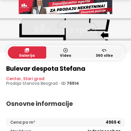
collections
play_circle_outline
360
Galerija
Video
360 slike
Bulevar despota Stefana
Centar
,
Stari grad
Prodaja Stanova
Beograd
•
ID
76514
Osnovne informacije
Cena po m²
4969
€