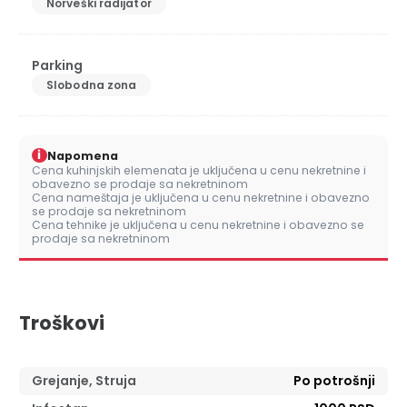
Norveški radijator
Parking
Slobodna zona
i
Napomena
Cena kuhinjskih elemenata je uključena u cenu nekretnine i
obavezno se prodaje sa nekretninom
Cena nameštaja je uključena u cenu nekretnine i obavezno
se prodaje sa nekretninom
Cena tehnike je uključena u cenu nekretnine i obavezno se
prodaje sa nekretninom
Troškovi
Grejanje, Struja
Po potrošnji