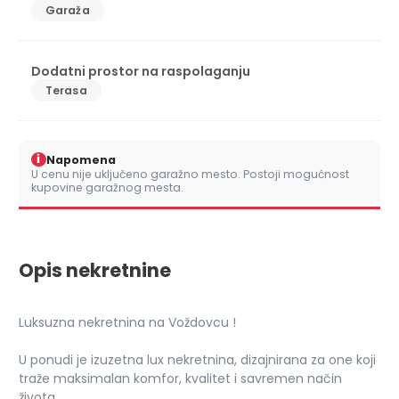
Garaža
Dodatni prostor na raspolaganju
Terasa
i
Napomena
U cenu nije uključeno garažno mesto. Postoji mogućnost
kupovine garažnog mesta.
Opis nekretnine
Luksuzna nekretnina na Voždovcu !
U ponudi je izuzetna lux nekretnina, dizajnirana za one koji
traže maksimalan komfor, kvalitet i savremen način
života.