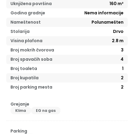
Uknjižena površina
160
m²
Godina gradnje
Nema informacije
Nameštenost
Polunamešten
Stolarija
Drvo
Visina plafona
2.8
m
Broj mokrih čvorova
3
Broj spavaćih soba
4
Broj toaleta
1
Broj kupatila
2
Broj parking mesta
2
Grejanje
Klima
EG na gas
Parking