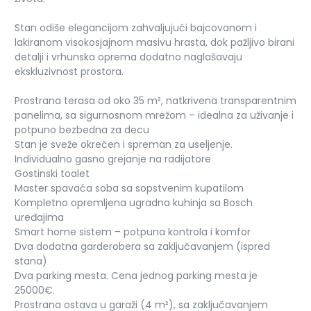
Stan odiše elegancijom zahvaljujući bajcovanom i
lakiranom visokosjajnom masivu hrasta, dok pažljivo birani
detalji i vrhunska oprema dodatno naglašavaju
ekskluzivnost prostora.
Prostrana terasa od oko 35 m², natkrivena transparentnim
panelima, sa sigurnosnom mrežom – idealna za uživanje i
potpuno bezbedna za decu
Stan je sveže okrečen i spreman za useljenje.
Individualno gasno grejanje na radijatore
Gostinski toalet
Master spavaća soba sa sopstvenim kupatilom
Kompletno opremljena ugradna kuhinja sa Bosch
uređajima
Smart home sistem – potpuna kontrola i komfor
Dva dodatna garderobera sa zaključavanjem (ispred
stana)
Dva parking mesta. Cena jednog parking mesta je
25000€.
Prostrana ostava u garaži (4 m²), sa zaključavanjem