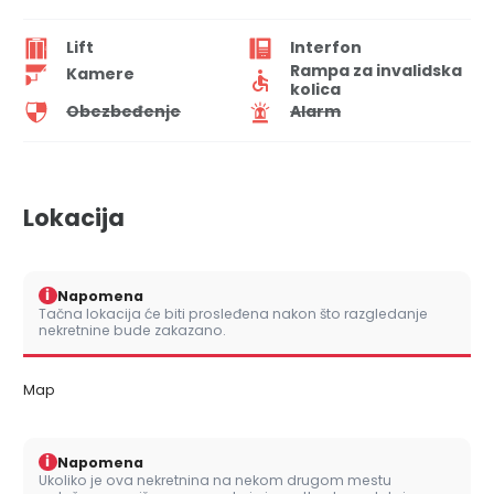
Lift
Interfon
Rampa za invalidska
Kamere
kolica
Obezbeđenje
Alarm
Lokacija
i
Napomena
Tačna lokacija će biti prosleđena nakon što razgledanje
nekretnine bude zakazano.
Map
i
Napomena
Ukoliko je ova nekretnina na nekom drugom mestu