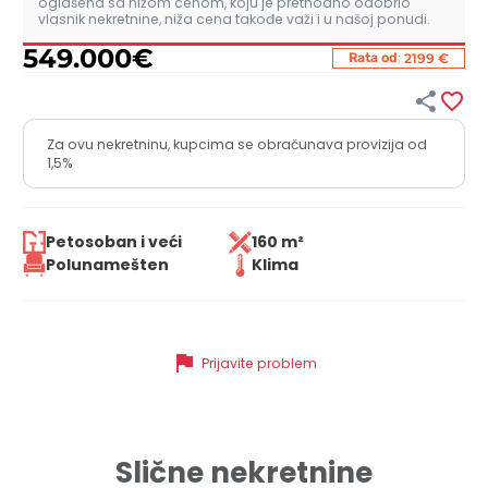
oglašena sa nižom cenom, koju je prethodno odobrio
vlasnik nekretnine, niža cena takođe važi i u našoj ponudi.
549.000
€
:
Rata od
2199 €


Za ovu nekretninu, kupcima se obračunava provizija od
1,5%
Petosoban i veći
160 m²
Polunamešten
Klima
flag
Prijavite problem
Slične nekretnine