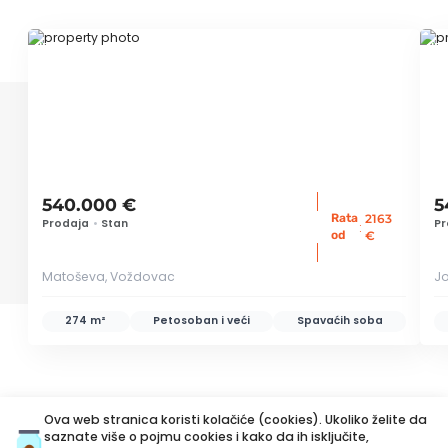
ID 78203
ID
540.000 €
5
Rata
2163
Prodaja
•
Stan
Pr
:
od
€
Matoševa, Voždovac
Jo
274 m²
Petosoban i veći
Spavaćih soba
Ova web stranica koristi kolačiće (cookies). Ukoliko želite da
Kreditni kalkulator
saznate više o pojmu cookies i kako da ih isključite,