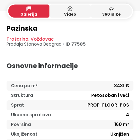
collections
play_circle_outline
360
Galerija
Video
360 slike
Pazinska
Trošarina
,
Voždovac
Prodaja Stanova
Beograd
•
ID
77505
Osnovne informacije
Cena po m²
3431
€
Struktura
Petosoban i veći
Sprat
PROP-FLOOR-POS
Ukupno spratova
4
Površina
160
m²
Uknjiženost
Uknjižen