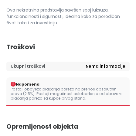
Ova nekretnina predstavlja savršen spoj luksuza,
funkcionalnosti i sigurnosti, idealna kako za porodičan
život tako i za investiciju.
Troškovi
Ukupni troškovi
Nema informacije
i
Napomena
Postoji obaveza plaćanja poreza na prenos apsolutnih
prava (2.5%). Postoji mogućnost oslobođenja od obaveze
plaćanja poreza za kupce prvog stana.
Opremljenost objekta