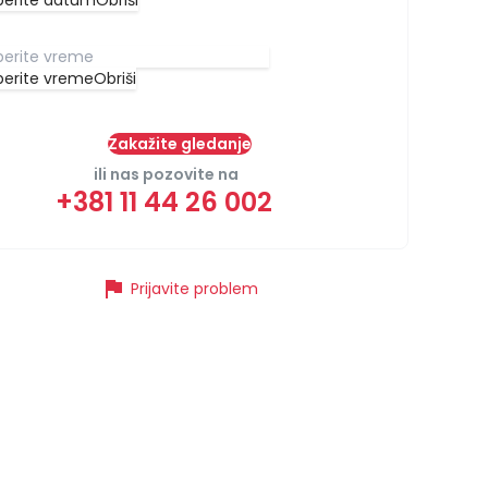
berite datum
Obriši
berite vreme
Obriši
Zakažite gledanje
ili nas pozovite na
+381 11 44 26 002
flag
Prijavite problem