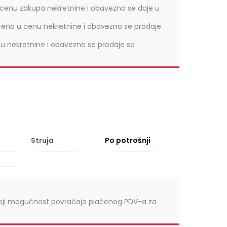
 cenu zakupa nekretnine i obavezno se daje u
čena u cenu nekretnine i obavezno se prodaje
u nekretnine i obavezno se prodaje sa
Struja
Po potrošnji
toji mogućnost povraćaja plaćenog PDV-a za