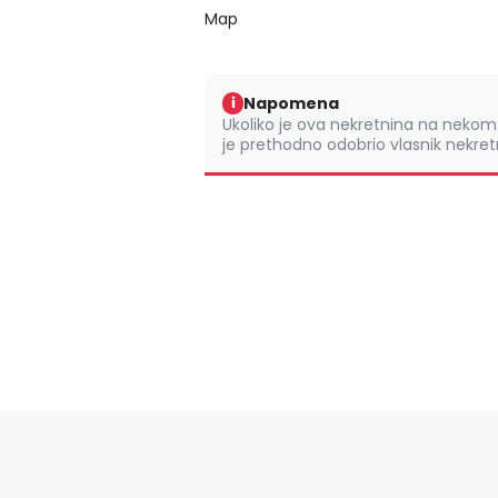
Map
Napomena
i
Ukoliko je ova nekretnina na nek
je prethodno odobrio vlasnik nekretn