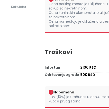
Cena parking mesta je uključena u
Kalkulator
zakup sa nekretninom.
Cena kuhinjskih elemenata je uklju
sa nekretninom
Cena nameštaja je uključena u cen
nekretninom
Troškovi
Infostan
2100 RSD
Održavanje zgrade
500 RSD
Napomena
i
PDV (10%) je uračunat u cenu. Pos
kupce prvog stana.