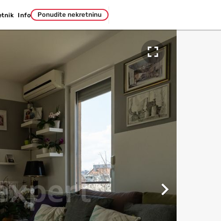
Ponudite nekretninu
etnik
Info

