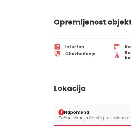
Opremljenost objek
Interfon
Ka
Ra
Obezbeđenje
ko
Lokacija
Napomena
i
Tačna lokacija će biti prosleđena 