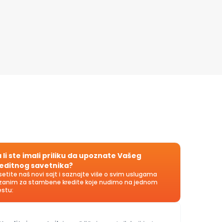
 li ste imali priliku da upoznate Vašeg
editnog savetnika?
setite naš novi sajt i saznajte više o svim uslugama
zanim za stambene kredite koje nudimo na jednom
stu: