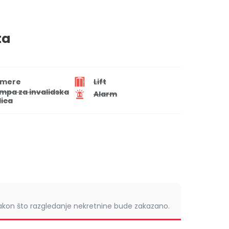
ta
mere
Lift
mpa za invalidska
Alarm
lica
nakon što razgledanje nekretnine bude zakazano.