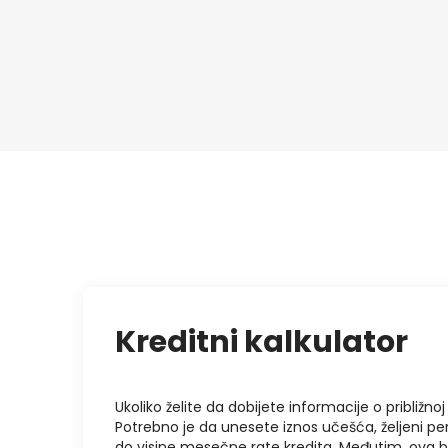
Kreditni kalkulator
Ukoliko želite da dobijete informacije o približnoj 
Potrebno je da unesete iznos učešća, željeni pe
do visine mesečne rate kredita. Međutim, ova 