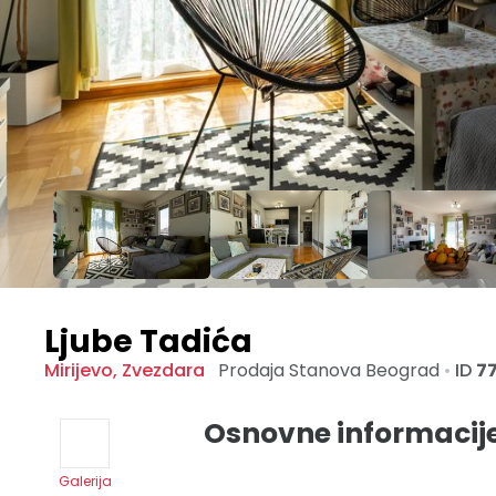
Ljube Tadića
Mirijevo
,
Zvezdara
Prodaja Stanova
Beograd
•
ID
7
Osnovne informacij
Galerija