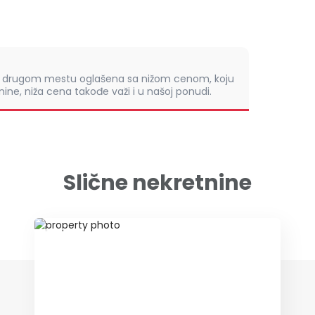
om drugom mestu oglašena sa nižom cenom, koju
ine, niža cena takođe važi i u našoj ponudi.
Slične nekretnine
ID 79622