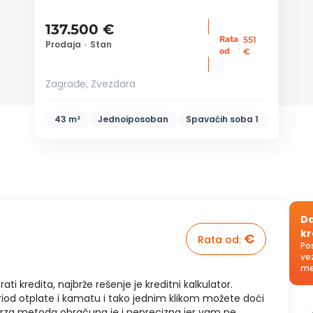
137.500 €
Rata
551
Prodaja
•
Stan
:
od
€
Zagrađe, Zvezdara
43 m²
Jednoiposoban
Spavaćih soba
1
Da
kr
€
Rata od
:
Po
ve
me
rati kredita, najbrže rešenje je kreditni kalkulator.
riod otplate i kamatu i tako jednim klikom možete doći
brza metoda obračuna je i neprecizna jer vam ne