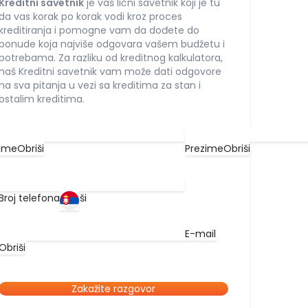
Kreditni savetnik
je vaš lični savetnik koji je tu
da vas korak po korak vodi kroz proces
kreditiranja i pomogne vam da dođete do
ponude koja najviše odgovara vašem budžetu i
potrebama. Za razliku od kreditnog kalkulatora,
naš Kreditni savetnik vam može dati odgovore
na sva pitanja u vezi sa kreditima za stan i
ostalim kreditima.
Ime
Obriši
Prezime
Obriši
Broj telefona
Obriši
E-mail
Obriši
Zakažite razgovor