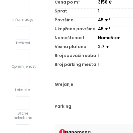
Cena po m²
3156
€
Sprat
1
Površina
45
m²
Informacije
Uknjižena površina
45
m²
Nameštenost
Namešten
Troškovi
Visina plafona
2.7
m
Broj spavaćih soba
1
Broj parking mesta
1
Opremljenost
Grejanje
Lokacija
Parking
Slične
nekretnine
Napomena
i