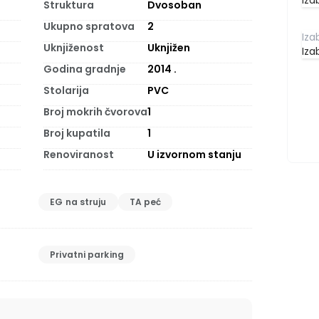
Iza
Struktura
Dvosoban
Ukupno spratova
2
Uknjiženost
Uknjižen
Iza
Godina gradnje
2014
.
Stolarija
PVC
Broj mokrih čvorova
1
Broj kupatila
1
Renoviranost
U izvornom stanju
EG na struju
TA peć
Privatni parking