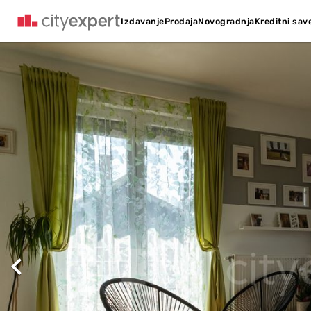
Kreditni sav
Izdavanje
Prodaja
Novogradnja
