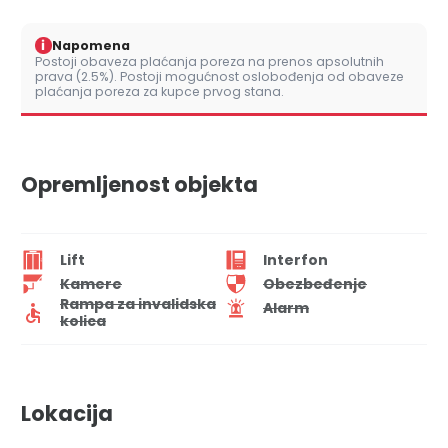
i
Napomena
Postoji obaveza plaćanja poreza na prenos apsolutnih
prava (2.5%). Postoji mogućnost oslobođenja od obaveze
plaćanja poreza za kupce prvog stana.
Opremljenost objekta
Lift
Interfon
Kamere
Obezbeđenje
Rampa za invalidska
Alarm
kolica
Lokacija