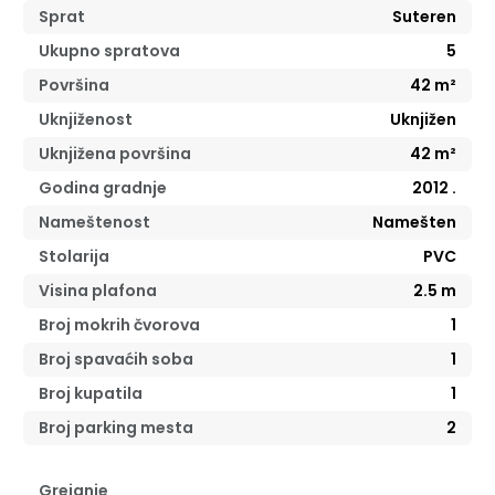
Sprat
Suteren
Ukupno spratova
5
Površina
42
m²
Uknjiženost
Uknjižen
Uknjižena površina
42
m²
Godina gradnje
2012
.
Nameštenost
Namešten
Stolarija
PVC
Visina plafona
2.5
m
Broj mokrih čvorova
1
Broj spavaćih soba
1
Broj kupatila
1
Broj parking mesta
2
Grejanje