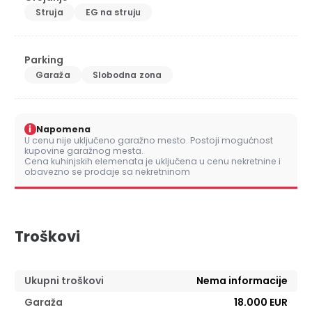
Struja
EG na struju
Parking
Garaža
Slobodna zona
i
Napomena
U cenu nije uključeno garažno mesto. Postoji mogućnost
kupovine garažnog mesta.
Cena kuhinjskih elemenata je uključena u cenu nekretnine i
obavezno se prodaje sa nekretninom
Troškovi
Ukupni troškovi
Nema informacije
Garaža
18.000 EUR