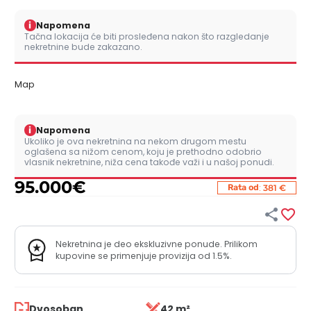
i
Napomena
Tačna lokacija će biti prosleđena nakon što razgledanje
nekretnine bude zakazano.
Map
i
Napomena
Ukoliko je ova nekretnina na nekom drugom mestu
oglašena sa nižom cenom, koju je prethodno odobrio
vlasnik nekretnine, niža cena takođe važi i u našoj ponudi.
95.000
€
:
Rata od
381 €


Nekretnina je deo ekskluzivne ponude. Prilikom
kupovine se primenjuje provizija od 1.5%.
Dvosoban
42 m²