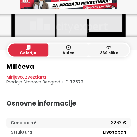
collections
play_circle_outline
360
Galerija
Video
360 slike
Milićeva
Mirijevo
,
Zvezdara
Prodaja Stanova
Beograd
•
ID
77873
Osnovne informacije
Cena po m²
2262
€
Struktura
Dvosoban