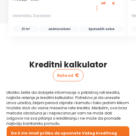
:
od
€
Ustanička, Zvezdara
Mi
21 m²
Jednosoban
Spavaćih soba
Kreditni kalkulator
€
Rata od
:
Ukoliko želite da dobijete informacije o približnoj rati kredita,
najbrže rešenje je kreditni kalkulator. Potrebno je da unesete
iznos učešća, željeni period otplate i kamatu i tako jednim klikom
možete doći do visine mesečne rate kredita. Međutim, ova brza
metoda obračuna je i neprecizna jer vam ne može dati
odgovor na sva pitanja o kreditiranju i ne može da pronađe
najbolju bankarsku ponudu.
Da li ste imali priliku da upoznate Vašeg kreditnog