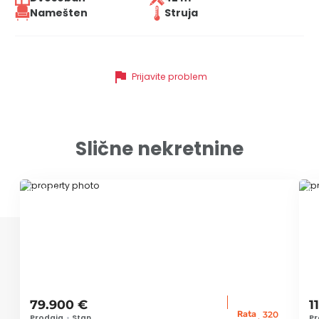
Namešten
Struja
flag
Prijavite problem
Slične nekretnine
ID 77866
ID
79.900 €
1
Rata
320
Prodaja
•
Stan
Pr