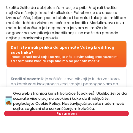
Ukoliko želite da dobijete informacije o približnoj rati kredita,
najbrže rešenje je kreditni kalkulator. Potrebno je da unesete
iznos učešća, željeni period otplate i kamatu i tako jednim klikom
možete doći do visine mesečne rate kredita. Međutim, ova brza
metoda obračuna je i neprecizna jer vam ne može dati
odgovor na sva pitanja o kreditiranju i ne može da pronađe
najbolju bankarsku ponudu.
Da li ste imali priliku da upoznate Vašeg kreditnog
savetnika?
Posetite naš novi sajt i saznajte više o svim uslugama vezanim
za stambene kredite koje nudimo na jednom mestu:
Kreditni savetnik
je vaš lični savetnik koji je tu da vas korak
po korak vodi kroz proces kreditiranja i pomogne vam da
dođete do ponude koja najviše odgovara vašem budžetu i
Ova web stranica koristi kolačiće (cookies). Ukoliko želite da
potrebama. Za razliku od kreditnog kalkulatora, naš Kreditni
saznate više o pojmu cookies i kako da ih isključite,
savetnik vam može dati odgovore na sva pitanja u vezi sa
pogledajte
Cookie Policy
. Nastavljajući posetu našem web
kreditima za stan i ostalim kreditima.
sajtu, saglasni ste sa korišćenjem kolačića.
Razumem
Ime
Obriši
ili nas pozovite na
Prezime
Obriši