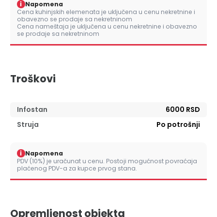
i
Napomena
Cena kuhinjskih elemenata je uključena u cenu nekretnine i
obavezno se prodaje sa nekretninom
Cena nameštaja je uključena u cenu nekretnine i obavezno
se prodaje sa nekretninom
Troškovi
Infostan
6000 RSD
Struja
Po potrošnji
i
Napomena
PDV (10%) je uračunat u cenu. Postoji mogućnost povraćaja
plaćenog PDV-a za kupce prvog stana.
Opremljenost objekta