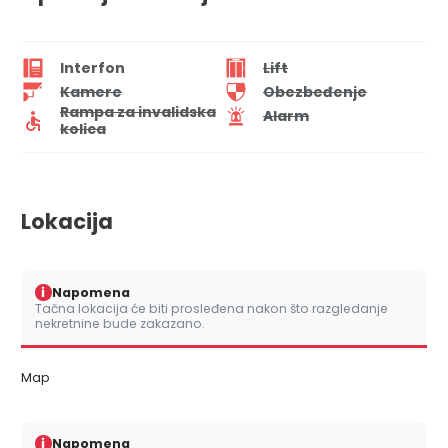
Interfon
Lift
Kamere
Obezbeđenje
Rampa za invalidska
Alarm
kolica
Lokacija
i
Napomena
Tačna lokacija će biti prosleđena nakon što razgledanje
nekretnine bude zakazano.
Map
i
Napomena