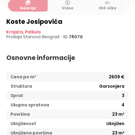
collections
play_circle_outline
360
Galerija
Video
360 slike
Koste Josipovića
Krnjača
,
Palilula
Prodaja Stanova
Beograd
•
ID
78070
Osnovne informacije
Cena po m²
2609
€
Struktura
Garsonjera
Sprat
3
Ukupno spratova
4
Površina
23
m²
Uknjiženost
Uknjižen
Uknjižena površina
23
m²