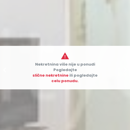

Nekretnina više nije u ponudi


Pogledajte
slične nekretnine
ili pogledajte
celu ponudu.