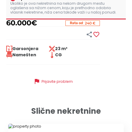
Ukoliko je ova nekretnina na nekom drugom mestu
oglašena sa nižom cenom, koju je prethodno odobrio
vlasnik nekretnine, niža cena takođe važi i u našoj ponudi.
60.000
€
:
Rata od
240 €


Garsonjera
23 m²
Namešten
CG
flag
Prijavite problem
Slične nekretnine
ID 77551