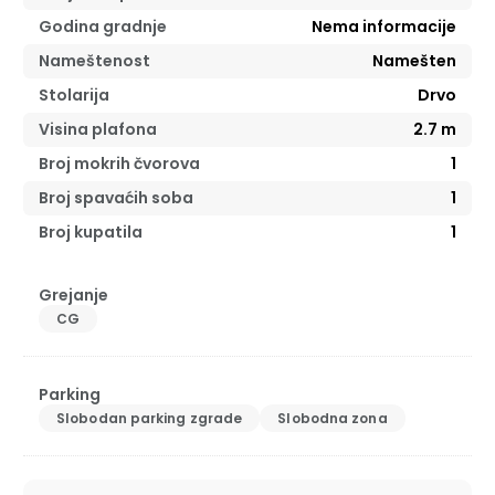
Godina gradnje
Nema informacije
Nameštenost
Namešten
Stolarija
Drvo
Visina plafona
2.7
m
Broj mokrih čvorova
1
Broj spavaćih soba
1
Broj kupatila
1
Grejanje
CG
Parking
Slobodan parking zgrade
Slobodna zona