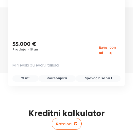
55.000 €
Rata
220
Prodaja
•
Stan
:
od
€
Mirijevski bulevar, Palilula
21 m²
Garsonjera
Spavaćih soba
1
Kreditni kalkulator
€
Rata od
: