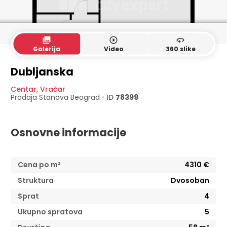
collections
play_circle_outline
360
Galerija
Video
360 slike
Dubljanska
Centar
,
Vračar
Prodaja Stanova
Beograd
•
ID
78399
Osnovne informacije
Cena po m²
4310
€
Struktura
Dvosoban
Sprat
4
Ukupno spratova
5