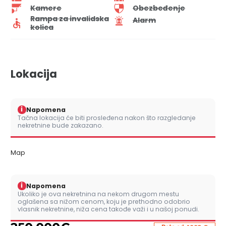
Kamere
Obezbeđenje
Rampa za invalidska
Alarm
kolica
Lokacija
i
Napomena
Tačna lokacija će biti prosleđena nakon što razgledanje
nekretnine bude zakazano.
Map
i
Napomena
Ukoliko je ova nekretnina na nekom drugom mestu
oglašena sa nižom cenom, koju je prethodno odobrio
vlasnik nekretnine, niža cena takođe važi i u našoj ponudi.