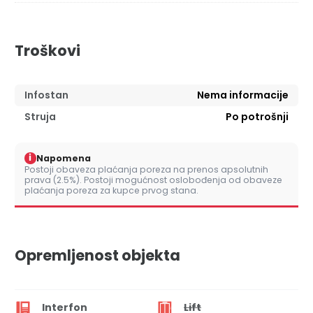
Troškovi
Infostan
Nema informacije
Struja
Po potrošnji
i
Napomena
Postoji obaveza plaćanja poreza na prenos apsolutnih
prava (2.5%). Postoji mogućnost oslobođenja od obaveze
plaćanja poreza za kupce prvog stana.
Opremljenost objekta
Interfon
Lift