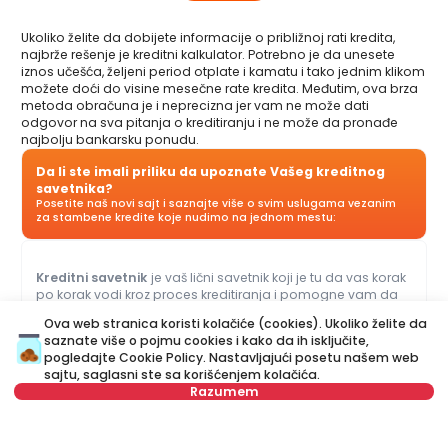
Ukoliko želite da dobijete informacije o približnoj rati kredita,
najbrže rešenje je kreditni kalkulator. Potrebno je da unesete
iznos učešća, željeni period otplate i kamatu i tako jednim klikom
možete doći do visine mesečne rate kredita. Međutim, ova brza
metoda obračuna je i neprecizna jer vam ne može dati
odgovor na sva pitanja o kreditiranju i ne može da pronađe
najbolju bankarsku ponudu.
Da li ste imali priliku da upoznate Vašeg kreditnog
savetnika?
Posetite naš novi sajt i saznajte više o svim uslugama vezanim
za stambene kredite koje nudimo na jednom mestu:
Kreditni savetnik
je vaš lični savetnik koji je tu da vas korak
po korak vodi kroz proces kreditiranja i pomogne vam da
dođete do ponude koja najviše odgovara vašem budžetu i
Ova web stranica koristi kolačiće (cookies). Ukoliko želite da
potrebama. Za razliku od kreditnog kalkulatora, naš Kreditni
saznate više o pojmu cookies i kako da ih isključite,
savetnik vam može dati odgovore na sva pitanja u vezi sa
pogledajte
Cookie Policy
. Nastavljajući posetu našem web
kreditima za stan i ostalim kreditima.
sajtu, saglasni ste sa korišćenjem kolačića.
Razumem
Ime
Obriši