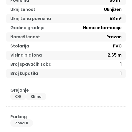
Površina
58
m²
Uknjiženost
Uknjižen
Uknjižena površina
58
m²
Godina gradnje
Nema informacije
Nameštenost
Prazan
Stolarija
PVC
Visina plafona
2.65
m
Broj spavaćih soba
1
Broj kupatila
1
Grejanje
CG
Klima
Parking
Zona II