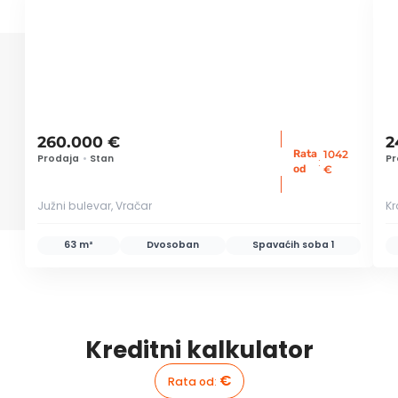
ID 55095
ID 
260.000 €
2
Rata
1042
Prodaja
•
Stan
Pr
:
od
€
Južni bulevar, Vračar
Kr
63 m²
Dvosoban
Spavaćih soba
1
Kreditni kalkulator
€
Rata od
: