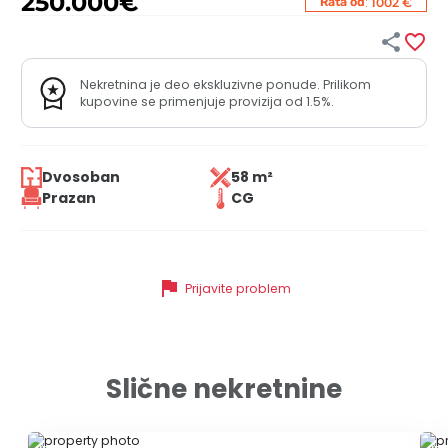
250.000
€
:
Rata od
1002 €


Nekretnina je deo ekskluzivne ponude. Prilikom
kupovine se primenjuje provizija od 1.5%.
Dvosoban
58 m²
Prazan
CG
flag
Prijavite problem
Slične nekretnine