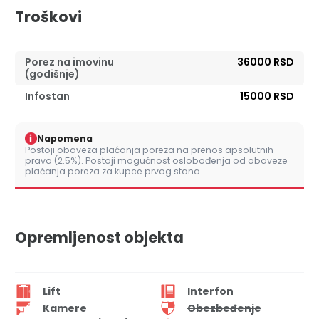
Troškovi
Porez na imovinu
36000 RSD
(godišnje)
Infostan
15000 RSD
i
Napomena
Postoji obaveza plaćanja poreza na prenos apsolutnih
prava (2.5%). Postoji mogućnost oslobođenja od obaveze
plaćanja poreza za kupce prvog stana.
Opremljenost objekta
Lift
Interfon
Kamere
Obezbeđenje