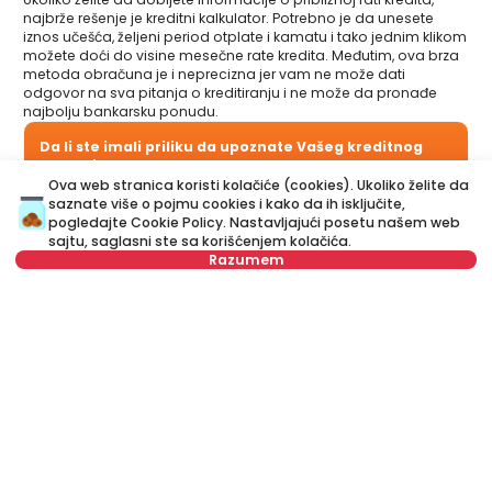
najbrže rešenje je kreditni kalkulator. Potrebno je da unesete
iznos učešća, željeni period otplate i kamatu i tako jednim klikom
možete doći do visine mesečne rate kredita. Međutim, ova brza
metoda obračuna je i neprecizna jer vam ne može dati
odgovor na sva pitanja o kreditiranju i ne može da pronađe
najbolju bankarsku ponudu.
Da li ste imali priliku da upoznate Vašeg kreditnog
savetnika?
Posetite naš novi sajt i saznajte više o svim uslugama vezanim
Ova web stranica koristi kolačiće (cookies). Ukoliko želite da
za stambene kredite koje nudimo na jednom mestu:
saznate više o pojmu cookies i kako da ih isključite,
pogledajte
Cookie Policy
. Nastavljajući posetu našem web
sajtu, saglasni ste sa korišćenjem kolačića.
Razumem
Kreditni savetnik
je vaš lični savetnik koji je tu da vas korak
po korak vodi kroz proces kreditiranja i pomogne vam da
dođete do ponude koja najviše odgovara vašem budžetu i
potrebama. Za razliku od kreditnog kalkulatora, naš Kreditni
Za ovu nekretninu, kupcima se obračunava provizija
savetnik vam može dati odgovore na sva pitanja u vezi sa
od 1,5% sa PDV-om
kreditima za stan i ostalim kreditima.
Ime
Obriši
Ime
Obriši
Prezime
Obriši
Prezime
Obriši