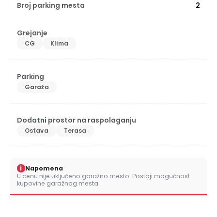
Broj parking mesta
2
Grejanje
CG
Klima
Parking
Garaža
Dodatni prostor na raspolaganju
Ostava
Terasa
i
Napomena
U cenu nije uključeno garažno mesto. Postoji mogućnost
kupovine garažnog mesta.