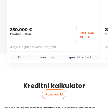
350.000 €
2
Rata
1402
Prodaja
•
Stan
Pr
:
od
€
Jurija Gagarina, Novi Beograd
Om
62 m²
Dvosoban
Spavaćih soba
1
Kreditni kalkulator
€
Rata od
:
Ukoliko želite da dobijete informacije o približnoj rati kredita,