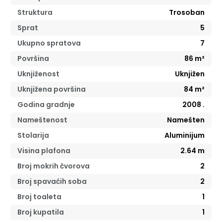
Struktura
Trosoban
Sprat
5
Ukupno spratova
7
Površina
86
m²
Uknjiženost
Uknjižen
Uknjižena površina
84
m²
Godina gradnje
2008
.
Nameštenost
Namešten
Stolarija
Aluminijum
Visina plafona
2.64
m
Broj mokrih čvorova
2
Broj spavaćih soba
2
Broj toaleta
1
Broj kupatila
1