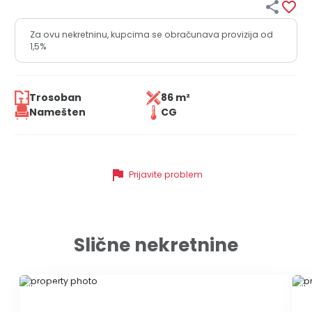


Za ovu nekretninu, kupcima se obračunava provizija od
1,5%
Trosoban
86 m²
Namešten
CG
flag
Prijavite problem
Slične nekretnine
ID 79420
ID