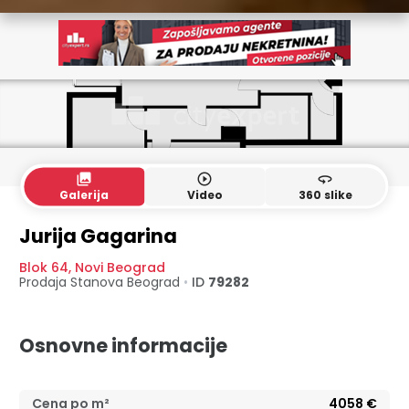
collections
play_circle_outline
360
Galerija
Video
360 slike
Jurija Gagarina
Blok 64
,
Novi Beograd
Prodaja Stanova
Beograd
•
ID
79282
Osnovne informacije
Cena po m²
4058
€