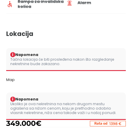
Rampa za invalidska
Alarm
kolica
Lokacija
i
Napomena
Tačna lokacija će biti prosleđena nakon što razgledanje
nekretnine bude zakazano.
Map
i
Napomena
Ukoliko je ova nekretnina na nekom drugom mestu
oglašena sa nižom cenom, koju je prethodno odobrio
vlasnik nekretnine, niža cena takođe važi i u našoj ponudi.
349.000
€
:
Rata od
1398 €