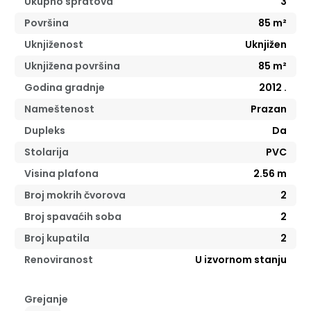
Ukupno spratova
3
Površina
85
m²
Uknjiženost
Uknjižen
Uknjižena površina
85
m²
Godina gradnje
2012
.
Nameštenost
Prazan
Dupleks
Da
Stolarija
PVC
Visina plafona
2.56
m
Broj mokrih čvorova
2
Broj spavaćih soba
2
Broj kupatila
2
Renoviranost
U izvornom stanju
Grejanje