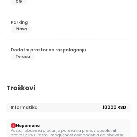
CG
Parking
Plava
Dodatni prostor na raspolaganju
Terasa
Troškovi
Informatika
10000 RSD
i
Napomena
Postoji obaveza plaćanja poreza na prenos apsolutnih
prava (2.5%). Postoji mogućnost oslobođenja od obaveze