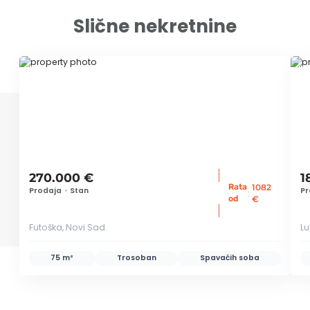
Slične nekretnine
ID 66570
ID
270.000 €
1
Rata
1082
Prodaja
•
Stan
Pr
:
od
€
Futoška, Novi Sad
Lu
75 m²
Trosoban
Spavaćih soba