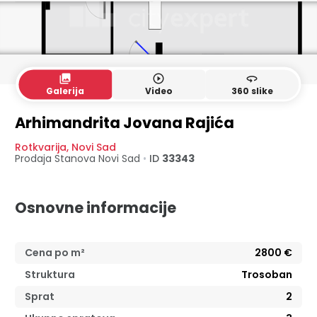
collections
play_circle_outline
360
Galerija
Video
360 slike
2. sprat
Potkrovlje
Arhimandrita Jovana Rajića
Rotkvarija
,
Novi Sad
Prodaja Stanova
Novi Sad
•
ID
33343
Osnovne informacije
Cena po m²
2800
€
Struktura
Trosoban
Sprat
2