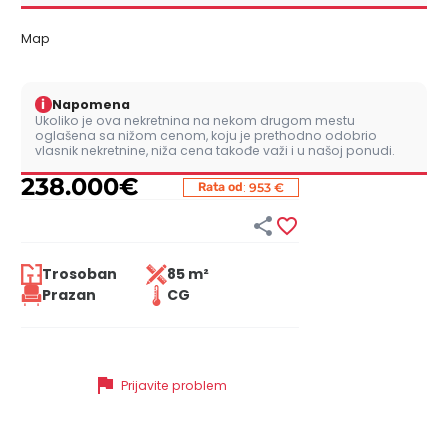
Map
i
Napomena
Ukoliko je ova nekretnina na nekom drugom mestu
oglašena sa nižom cenom, koju je prethodno odobrio
vlasnik nekretnine, niža cena takođe važi i u našoj ponudi.
238.000
€
:
Rata od
953 €


Trosoban
85 m²
Prazan
CG
flag
Prijavite problem