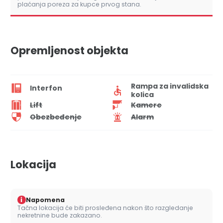
plaćanja poreza za kupce prvog stana.
Opremljenost objekta
Rampa za invalidska
Interfon
kolica
Lift
Kamere
Obezbeđenje
Alarm
Lokacija
i
Napomena
Tačna lokacija će biti prosleđena nakon što razgledanje
nekretnine bude zakazano.