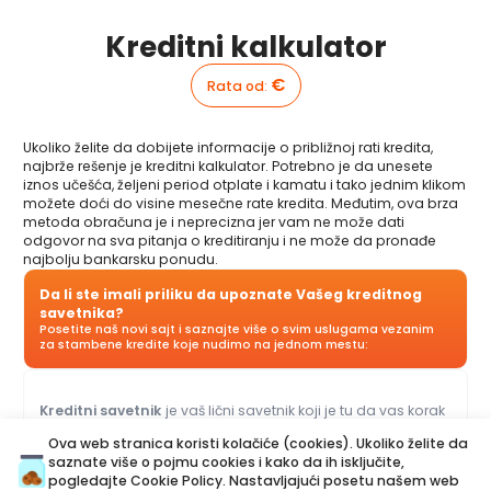
Kreditni kalkulator
€
Rata od
:
Ukoliko želite da dobijete informacije o približnoj rati kredita,
najbrže rešenje je kreditni kalkulator. Potrebno je da unesete
iznos učešća, željeni period otplate i kamatu i tako jednim klikom
možete doći do visine mesečne rate kredita. Međutim, ova brza
metoda obračuna je i neprecizna jer vam ne može dati
odgovor na sva pitanja o kreditiranju i ne može da pronađe
najbolju bankarsku ponudu.
Da li ste imali priliku da upoznate Vašeg kreditnog
savetnika?
Posetite naš novi sajt i saznajte više o svim uslugama vezanim
za stambene kredite koje nudimo na jednom mestu:
Kreditni savetnik
je vaš lični savetnik koji je tu da vas korak
po korak vodi kroz proces kreditiranja i pomogne vam da
Ova web stranica koristi kolačiće (cookies). Ukoliko želite da
dođete do ponude koja najviše odgovara vašem budžetu i
saznate više o pojmu cookies i kako da ih isključite,
potrebama. Za razliku od kreditnog kalkulatora, naš Kreditni
pogledajte
Cookie Policy
. Nastavljajući posetu našem web
savetnik vam može dati odgovore na sva pitanja u vezi sa