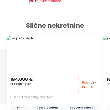
flag
Prijavite problem
Slične nekretnine
ID 69842
ID
184.000 €
1
Rata
737
Prodaja
•
Stan
Pr
:
od
€
Lukijana Mušickog, Novi Sad
Bu
88 m²
Četvorosoban
Spavaćih soba
3