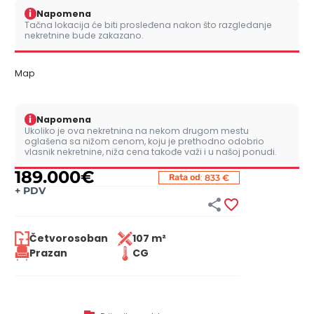
i
Napomena
Tačna lokacija će biti prosleđena nakon što razgledanje
nekretnine bude zakazano.
Map
i
Napomena
Ukoliko je ova nekretnina na nekom drugom mestu
oglašena sa nižom cenom, koju je prethodno odobrio
vlasnik nekretnine, niža cena takođe važi i u našoj ponudi.
189.000
€
:
Rata od
833 €
+
PDV


Četvorosoban
107 m²
Prazan
CG