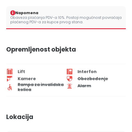
i
Napomena
Obaveza plaćanja PDV-a 10%. Postoji mogućnost povraćaja
plaćenog PDV-a za kupce prvog stana.
Opremljenost objekta
Lift
Interfon
Kamere
Obezbeđenje
Rampa za invalidska
Alarm
kolica
Lokacija