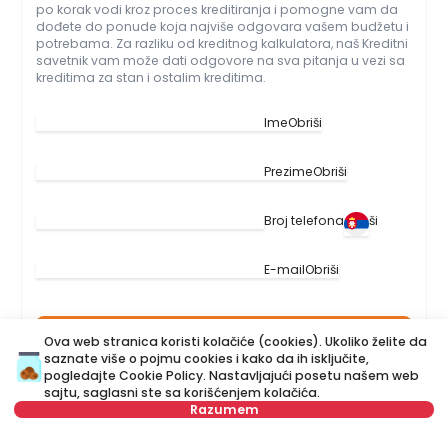
po korak vodi kroz proces kreditiranja i pomogne vam da
dođete do ponude koja najviše odgovara vašem budžetu i
potrebama. Za razliku od kreditnog kalkulatora, naš Kreditni
savetnik vam može dati odgovore na sva pitanja u vezi sa
kreditima za stan i ostalim kreditima.
Ime
Obriši
Prezime
Obriši
Broj telefona
Obriši
E-mail
Obriši
Zakažite razgovor
Ova web stranica koristi kolačiće (cookies). Ukoliko želite da
saznate više o pojmu cookies i kako da ih isključite,
pogledajte
Cookie Policy
. Nastavljajući posetu našem web
ili pozovite kreditnog savetnika na broj
sajtu, saglasni ste sa korišćenjem kolačića.
+381 11 44 25 000
Razumem