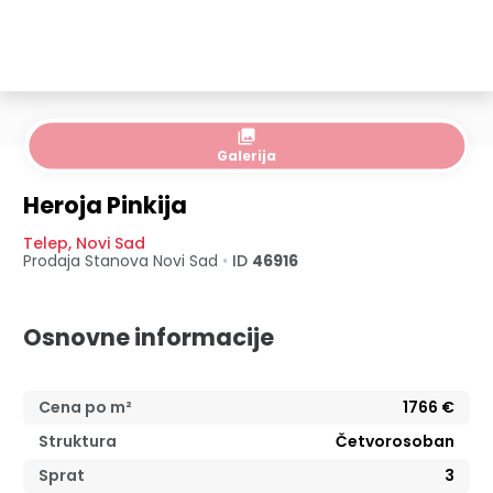
collections
Galerija
Heroja Pinkija
Telep
,
Novi Sad
Prodaja Stanova
Novi Sad
•
ID
46916
Osnovne informacije
Cena po m²
1766
€
Struktura
Četvorosoban
Sprat
3