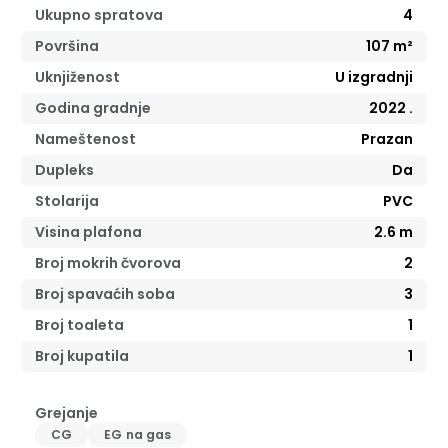
Ukupno spratova
4
Površina
107
m²
Uknjiženost
U izgradnji
Godina gradnje
2022
.
Nameštenost
Prazan
Dupleks
Da
Stolarija
PVC
Visina plafona
2.6
m
Broj mokrih čvorova
2
Broj spavaćih soba
3
Broj toaleta
1
Broj kupatila
1
Grejanje
CG
EG na gas