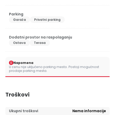
Parking
Garaža
Privatni parking
Dodatni prostor na raspolaganju
Ostava
Terasa
i
Napomena
U cenu nije uključeno parking mesto. Postoji mogućnost
prodaje parking mesta.
Troškovi
Ukupni troškovi
Nema informacije