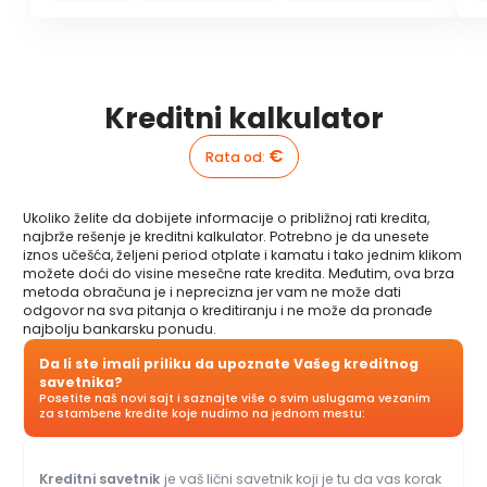
Kreditni kalkulator
€
Rata od
:
Ukoliko želite da dobijete informacije o približnoj rati kredita,
najbrže rešenje je kreditni kalkulator. Potrebno je da unesete
iznos učešća, željeni period otplate i kamatu i tako jednim klikom
možete doći do visine mesečne rate kredita. Međutim, ova brza
metoda obračuna je i neprecizna jer vam ne može dati
odgovor na sva pitanja o kreditiranju i ne može da pronađe
najbolju bankarsku ponudu.
Da li ste imali priliku da upoznate Vašeg kreditnog
savetnika?
Posetite naš novi sajt i saznajte više o svim uslugama vezanim
za stambene kredite koje nudimo na jednom mestu:
Kreditni savetnik
je vaš lični savetnik koji je tu da vas korak