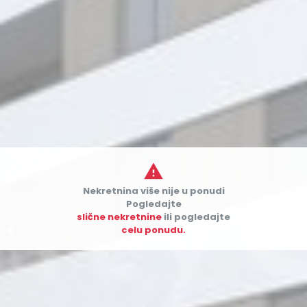

Nekretnina više nije u ponudi
Pogledajte
slične nekretnine
ili pogledajte


celu ponudu.