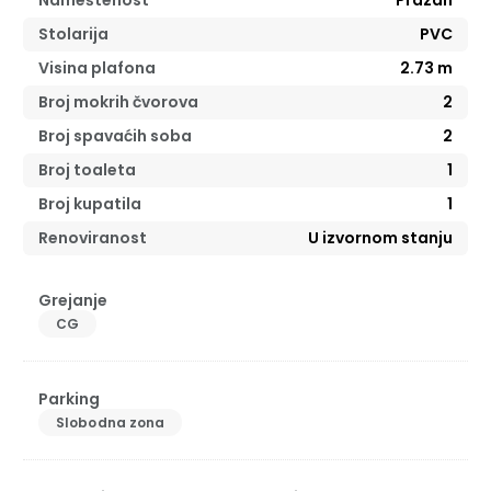
Stolarija
PVC
Visina plafona
2.73
m
Broj mokrih čvorova
2
Broj spavaćih soba
2
Broj toaleta
1
Broj kupatila
1
Renoviranost
U izvornom stanju
Grejanje
CG
Parking
Slobodna zona