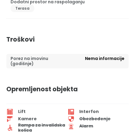
Dodatni prostor na raspolaganju
Terasa
Troškovi
Porez na imovinu
Nema informacije
(godišnje)
Opremljenost objekta
Lift
Interfon
Kamere
Obezbeđenje
Rampa za invalidska
Alarm
kolica