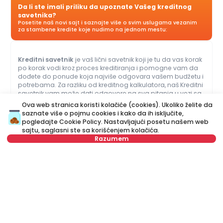
Da li ste imali priliku da upoznate Vašeg kreditnog
savetnika?
Posetite naš novi sajt i saznajte više o svim uslugama vezanim
za stambene kredite koje nudimo na jednom mestu:
Kreditni savetnik
je vaš lični savetnik koji je tu da vas korak
po korak vodi kroz proces kreditiranja i pomogne vam da
dođete do ponude koja najviše odgovara vašem budžetu i
potrebama. Za razliku od kreditnog kalkulatora, naš Kreditni
savetnik vam može dati odgovore na sva pitanja u vezi sa
kreditima za stan i ostalim kreditima.
Ova web stranica koristi kolačiće (cookies). Ukoliko želite da
saznate više o pojmu cookies i kako da ih isključite,
pogledajte
Cookie Policy
. Nastavljajući posetu našem web
Ime
Obriši
sajtu, saglasni ste sa korišćenjem kolačića.
Razumem
Prezime
Obriši
Ime
Obriši
Broj telefona
Obriši
Prezime
Obriši
E-mail
Obriši
E-mail
Obriši