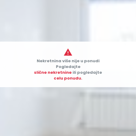

Nekretnina više nije u ponudi


Pogledajte
slične nekretnine
ili pogledajte
celu ponudu.