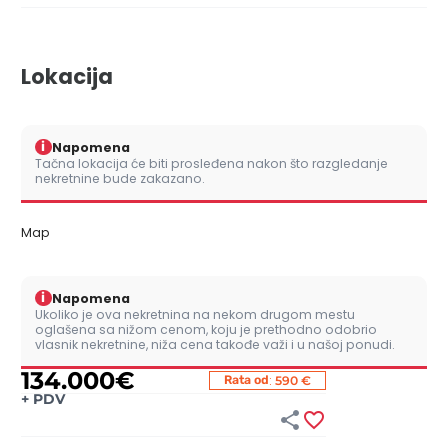
Lokacija
i
Napomena
Tačna lokacija će biti prosleđena nakon što razgledanje
nekretnine bude zakazano.
Map
i
Napomena
Ukoliko je ova nekretnina na nekom drugom mestu
oglašena sa nižom cenom, koju je prethodno odobrio
vlasnik nekretnine, niža cena takođe važi i u našoj ponudi.
134.000
€
:
Rata od
590 €
+
PDV

