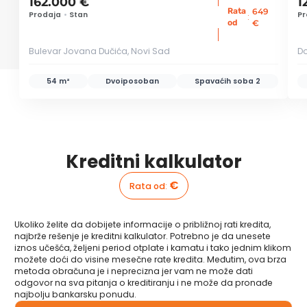
162.000 €
1
Rata
649
Prodaja
•
Stan
Pr
:
od
€
Bulevar Jovana Dučića, Novi Sad
Do
54 m²
Dvoiposoban
Spavaćih soba
2
Kreditni kalkulator
€
Rata od
:
Ukoliko želite da dobijete informacije o približnoj rati kredita,
najbrže rešenje je kreditni kalkulator. Potrebno je da unesete
iznos učešća, željeni period otplate i kamatu i tako jednim klikom
možete doći do visine mesečne rate kredita. Međutim, ova brza
metoda obračuna je i neprecizna jer vam ne može dati
odgovor na sva pitanja o kreditiranju i ne može da pronađe
najbolju bankarsku ponudu.