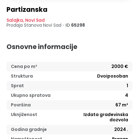
Partizanska
Salajka
,
Novi Sad
Prodaja Stanova
Novi Sad
•
ID
65298
Osnovne informacije
Cena po m²
2000
€
Struktura
Dvoiposoban
Sprat
1
Ukupno spratova
4
Površina
67
m²
Uknjiženost
Izdata građevinska
dozvola
Godina gradnje
2024
.
Nameštenost
Prazan