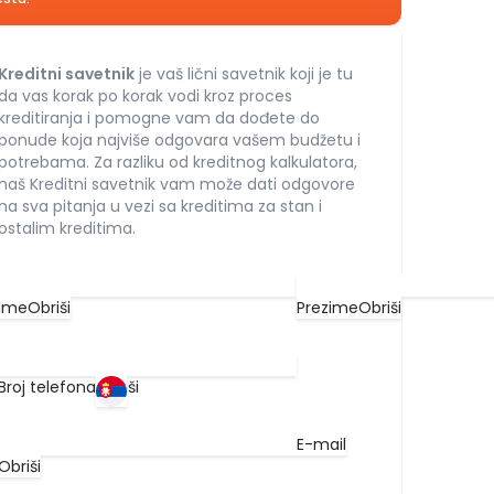
Kreditni savetnik
je vaš lični savetnik koji je tu
da vas korak po korak vodi kroz proces
kreditiranja i pomogne vam da dođete do
ponude koja najviše odgovara vašem budžetu i
potrebama. Za razliku od kreditnog kalkulatora,
naš Kreditni savetnik vam može dati odgovore
na sva pitanja u vezi sa kreditima za stan i
ostalim kreditima.
Ime
Obriši
Prezime
Obriši
Broj telefona
Obriši
E-mail
Obriši