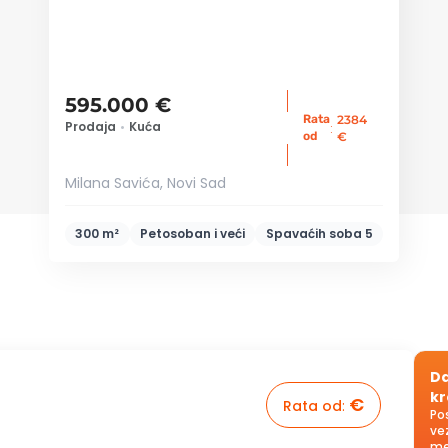
595.000 €
Rata
2384
Prodaja
•
Kuća
:
od
€
Milana Savića, Novi Sad
300 m²
Petosoban i veći
Spavaćih soba
5
Da
kr
€
Rata od
:
Po
ve
me