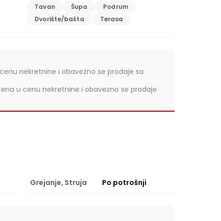
Tavan
Šupa
Podrum
Dvorište/bašta
Terasa
cenu nekretnine i obavezno se prodaje sa
čena u cenu nekretnine i obavezno se prodaje
Grejanje, Struja
Po potrošnji