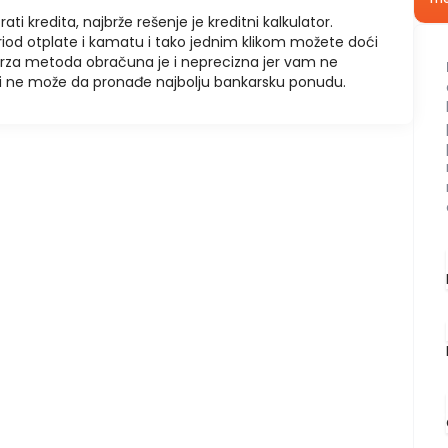
rati kredita, najbrže rešenje je kreditni kalkulator.
riod otplate i kamatu i tako jednim klikom možete doći
brza metoda obračuna je i neprecizna jer vam ne
u i ne može da pronađe najbolju bankarsku ponudu.