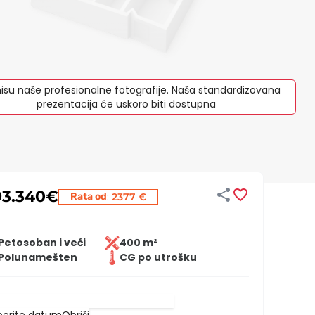
isu naše profesionalne fotografije. Naša standardizovana
prezentacija će uskoro biti dostupna


93.340
€
:
Rata od
2377 €
Petosoban i veći
400 m²
Polunamešten
CG po utrošku