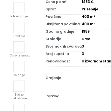
Cena po m²
1483
€
Sprat
Prizemlje
Površina
400
m²
Informacije
Uknjižena površina
400
m²
Godina gradnje
1989
.
Troškovi
Stolarija
Drvo
Broj mokrih čvorova
3
Broj kupatila
3
Opremljenost
Renoviranost
U izvornom stan
Lokacija
Grejanje
Slične
Parking
nekretnine