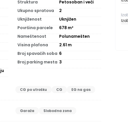
Iza
Struktura
Petosoban i veći
Ukupno spratova
2
Uknjiženost
Uknjižen
Iza
Površina parcele
678 m²
Nameštenost
Polunamešten
Visina plafona
2.61
m
Broj spavaćih soba
6
Broj parking mesta
3
ju
CG po utrošku
CG
EG na gas
Garaža
Slobodna zona