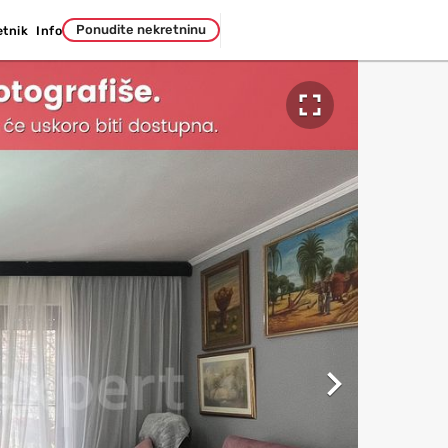
Ponudite nekretninu
etnik
Info

