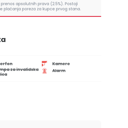
prenos apsolutnih prava (2.5%). Postoji
 plaćanja poreza za kupce prvog stana.
ta
terfon
Kamere
mpa za invalidska
Alarm
lica