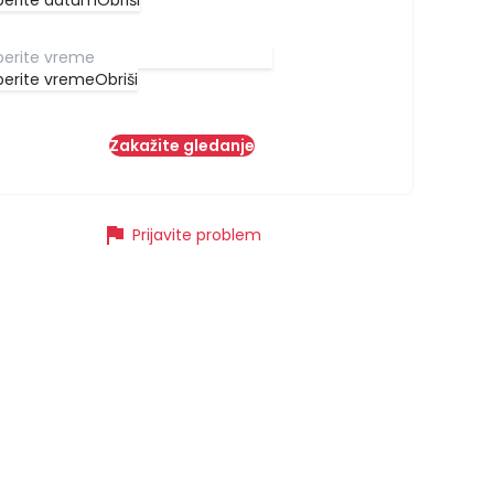
berite datum
Obriši
berite vreme
Obriši
Zakažite gledanje
flag
Prijavite problem