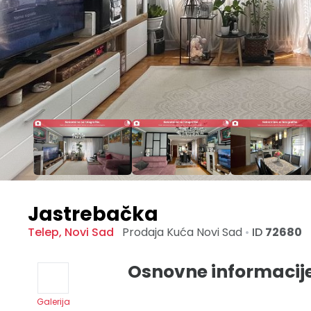
Jastrebačka
Telep
,
Novi Sad
Prodaja Kuća
Novi Sad
•
ID
72680
Osnovne informacij
Galerija