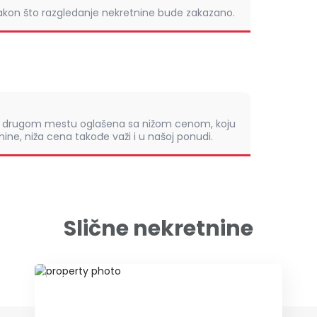
nakon što razgledanje nekretnine bude zakazano.
om drugom mestu oglašena sa nižom cenom, koju
ine, niža cena takođe važi i u našoj ponudi.
Slične nekretnine
ID 73790