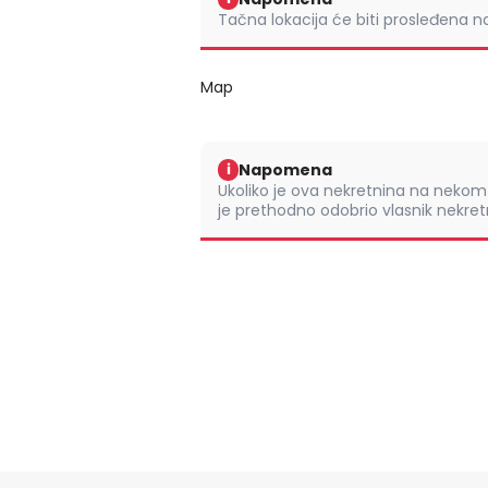
Tačna lokacija će biti prosleđena 
Map
Napomena
i
Ukoliko je ova nekretnina na nek
je prethodno odobrio vlasnik nekretn