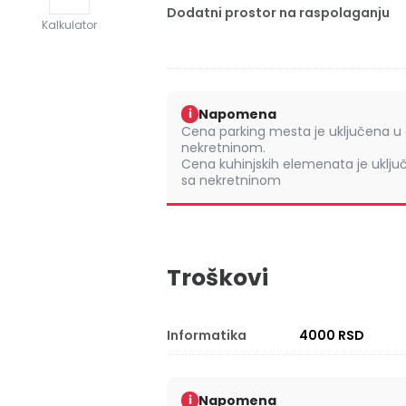
Dodatni prostor na raspolaganju
Kalkulator
Napomena
i
Cena parking mesta je uključena u 
nekretninom.
Cena kuhinjskih elemenata je uklju
sa nekretninom
Troškovi
Informatika
4000 RSD
Napomena
i