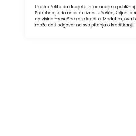
Ukoliko želite da dobijete informacije o približnoj 
Potrebno je da unesete iznos učešća, željeni pe
do visine mesečne rate kredita. Međutim, ova 
može dati odgovor na sva pitanja o kreditiranj