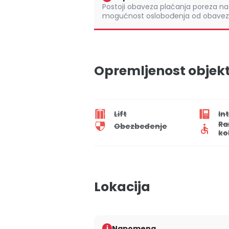
Postoji obaveza plaćanja poreza na 
mogućnost oslobođenja od obaveze
Opremljenost objek
Lift
In
Ra
Obezbeđenje
ko
Lokacija
Napomena
i