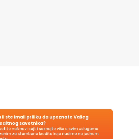
 li ste imali priliku da upoznate Vašeg
editnog savetnika?
setite naš novi sajt i saznajte više o svim uslugama
zanim za stambene kredite koje nudimo na jednom
stu: