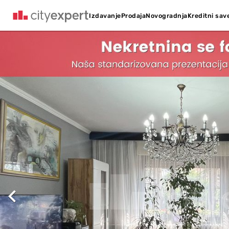
Kreditni sav
Izdavanje
Prodaja
Novogradnja
