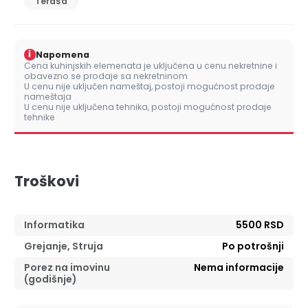
Terasa
i
Napomena
Cena kuhinjskih elemenata je uključena u cenu nekretnine i
obavezno se prodaje sa nekretninom
U cenu nije uključen nameštaj, postoji mogućnost prodaje
nameštaja
U cenu nije uključena tehnika, postoji mogućnost prodaje
tehnike
Troškovi
Informatika
5500 RSD
Grejanje, Struja
Po potrošnji
Porez na imovinu
Nema informacije
(godišnje)