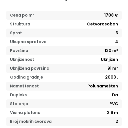
Cena po m²
1708
€
Struktura
Četvorosoban
Sprat
3
Ukupno spratova
4
Površina
120
m²
Uknjiženost
Uknjižen
Uknjižena površina
91
m²
Godina gradnje
2003
.
Nameštenost
Polunamešten
Dupleks
Da
Stolarija
PVC
Visina plafona
2.6
m
Broj mokrih čvorova
2