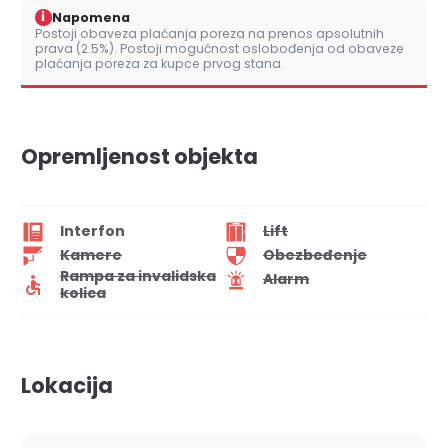
i
Napomena
Postoji obaveza plaćanja poreza na prenos apsolutnih
prava (2.5%). Postoji mogućnost oslobođenja od obaveze
plaćanja poreza za kupce prvog stana.
Opremljenost objekta
Interfon
Lift
Kamere
Obezbeđenje
Rampa za invalidska
Alarm
kolica
Lokacija