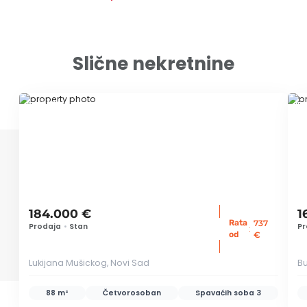
Slične nekretnine
ID 69842
ID
184.000 €
1
Rata
737
Prodaja
•
Stan
Pr
:
od
€
Lukijana Mušickog, Novi Sad
Bu
88 m²
Četvorosoban
Spavaćih soba
3