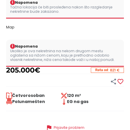
i
Napomena
Tačna lokacija će biti prosleđena nakon što razgledanje
nekretnine bude zakazano.
Map
i
Napomena
Ukoliko je ova nekretnina na nekom drugom mestu
oglašena sa nižom cenom, koju je prethodno odobrio
vlasnik nekretnine, niža cena takođe važi i u našoj ponudi.
205.000
€
:
Rata od
821 €


Četvorosoban
120 m²
Polunamešten
EG na gas
flag
Prijavite problem