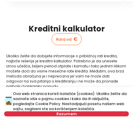
Kreditni kalkulator
€
Rata od
:
Ukoliko želite da dobijete informacije o približnoj rati kredita,
najbrže rešenje je kreditni kalkulator. Potrebno je da unesete
iznos učešća, željeni period otplate i kamatu i tako jednim klikom
možete doći do visine mesečne rate kredita. Međutim, ova brza
metoda obračuna je i neprecizna jer vam ne može dati
odgovor na sva pitanja o kreditiranju i ne može da pronađe
najbolju bankarsku ponudu.
Ova web stranica koristi kolačiće (cookies). Ukoliko želite da
Da li ste imali priliku da upoznate Vašeg kreditnog
saznate više o pojmu cookies i kako da ih isključite,
savetnika?
pogledajte
Cookie Policy
. Nastavljajući posetu našem web
Posetite naš novi sajt i saznajte više o svim uslugama vezanim
sajtu, saglasni ste sa korišćenjem kolačića.
za stambene kredite koje nudimo na jednom mestu:
Razumem
Kreditni savetnik
je vaš lični savetnik koji je tu da vas korak
Izaberite datum
Obriši
po korak vodi kroz proces kreditiranja i pomogne vam da