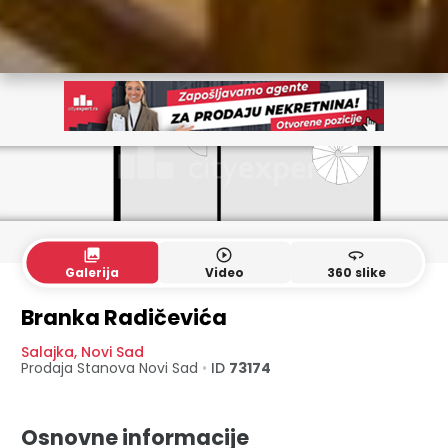
collections
play_circle_outline
360
Galerija
Video
360 slike
3. sprat
4. sprat
Branka Radičevića
Salajka
,
Novi Sad
Prodaja Stanova
Novi Sad
•
ID
73174
Osnovne informacije