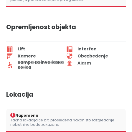
Opremljenost objekta
Lift
Interfon
Kamere
Obezbeđenje
Rampa za invalidska
Alarm
kolica
Lokacija
i
Napomena
Tačna lokacija će biti prosleđena nakon što razgledanje
nekretnine bude zakazano.