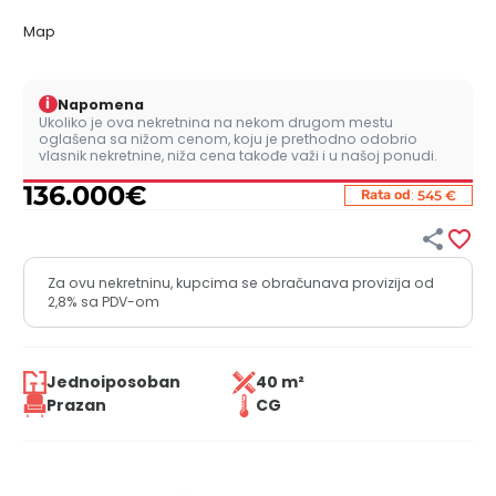
Map
i
Napomena
Ukoliko je ova nekretnina na nekom drugom mestu
oglašena sa nižom cenom, koju je prethodno odobrio
vlasnik nekretnine, niža cena takođe važi i u našoj ponudi.
136.000
€
:
Rata od
545 €


Za ovu nekretninu, kupcima se obračunava provizija od
2,8% sa PDV-om
Jednoiposoban
40 m²
Prazan
CG