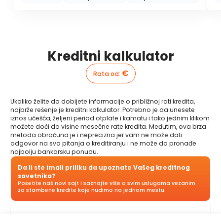
Kreditni kalkulator
€
Rata od
:
Ukoliko želite da dobijete informacije o približnoj rati kredita,
najbrže rešenje je kreditni kalkulator. Potrebno je da unesete
iznos učešća, željeni period otplate i kamatu i tako jednim klikom
možete doći do visine mesečne rate kredita. Međutim, ova brza
metoda obračuna je i neprecizna jer vam ne može dati
odgovor na sva pitanja o kreditiranju i ne može da pronađe
najbolju bankarsku ponudu.
Da li ste imali priliku da upoznate Vašeg kreditnog
savetnika?
Posetite naš novi sajt i saznajte više o svim uslugama vezanim
za stambene kredite koje nudimo na jednom mestu:
Kreditni savetnik
je vaš lični savetnik koji je tu da vas korak