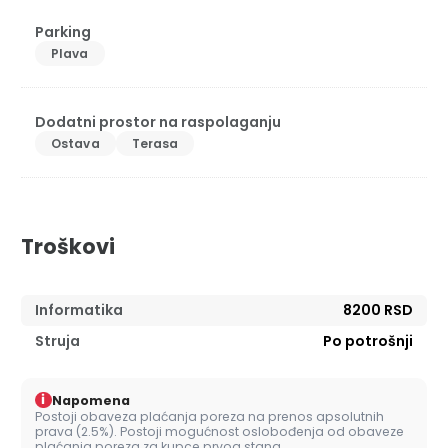
Parking
Plava
Dodatni prostor na raspolaganju
Ostava
Terasa
Troškovi
Informatika
8200 RSD
Struja
Po potrošnji
i
Napomena
Postoji obaveza plaćanja poreza na prenos apsolutnih
prava (2.5%). Postoji mogućnost oslobođenja od obaveze
plaćanja poreza za kupce prvog stana.