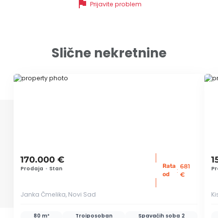
flag
Prijavite problem
Slične nekretnine
ID 77769
ID
170.000 €
1
Rata
681
Prodaja
•
Stan
Pr
:
od
€
Janka Čmelika, Novi Sad
Ki
80 m²
Troiposoban
Spavaćih soba
2