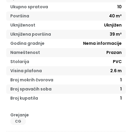
Ukupno spratova
10
Površina
40
m²
Uknjiženost
Uknjižen
Uknjižena površina
39
m²
Godina gradnje
Nema informacije
Nameštenost
Prazan
Stolarija
PVC
Visina plafona
2.6
m
Broj mokrih čvorova
1
Broj spavaćih soba
1
Broj kupatila
1
Grejanje
CG