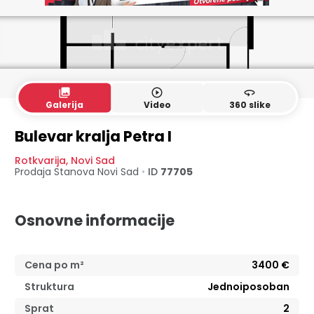
collections
play_circle_outline
360
Galerija
Video
360 slike
Bulevar kralja Petra I
Rotkvarija
,
Novi Sad
Prodaja Stanova
Novi Sad
•
ID
77705
Osnovne informacije
Cena po m²
3400
€
Struktura
Jednoiposoban
Sprat
2