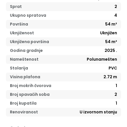
Sprat
2
Ukupno spratova
4
Površina
54
m²
Uknjiženost
Uknjižen
Uknjižena površina
54
m²
Godina gradnje
2025
.
Nameštenost
Polunamešten
Stolarija
PVC
Visina plafona
2.72
m
Broj mokrih čvorova
1
Broj spavaćih soba
2
Broj kupatila
1
Renoviranost
U izvornom stanju