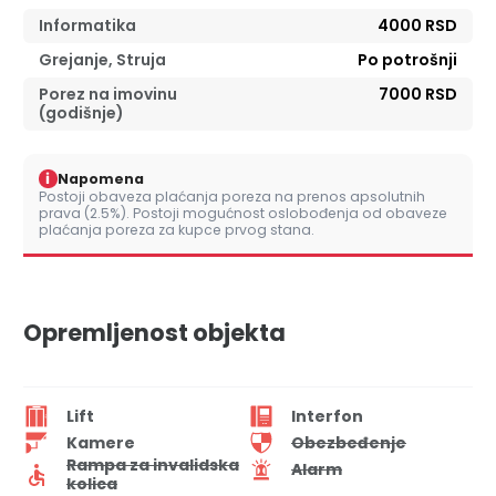
Informatika
4000 RSD
Grejanje, Struja
Po potrošnji
Porez na imovinu
7000 RSD
(godišnje)
i
Napomena
Postoji obaveza plaćanja poreza na prenos apsolutnih
prava (2.5%). Postoji mogućnost oslobođenja od obaveze
plaćanja poreza za kupce prvog stana.
Opremljenost objekta
Lift
Interfon
Kamere
Obezbeđenje
Rampa za invalidska
Alarm
kolica