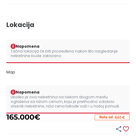
Lokacija
i
Napomena
Tačna lokacija će biti prosleđena nakon što razgledanje
nekretnine bude zakazano.
Map
i
Napomena
Ukoliko je ova nekretnina na nekom drugom mestu
oglašena sa nižom cenom, koju je prethodno odobrio
vlasnik nekretnine, niža cena takođe važi i u našoj ponudi.
165.000
€
:
Rata od
661 €

