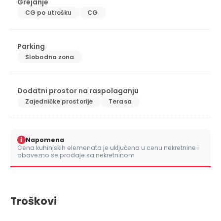
Grejanje
CG po utrošku
CG
Parking
Slobodna zona
Dodatni prostor na raspolaganju
Zajedničke prostorije
Terasa
i
Napomena
Cena kuhinjskih elemenata je uključena u cenu nekretnine i
obavezno se prodaje sa nekretninom
Troškovi