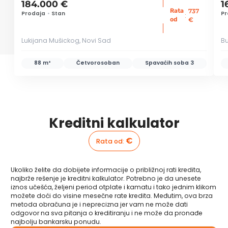
184.000 €
1
Rata
737
Prodaja
•
Stan
Pr
:
od
€
Lukijana Mušickog, Novi Sad
Bu
88 m²
Četvorosoban
Spavaćih soba
3
Kreditni kalkulator
€
Rata od
:
Ukoliko želite da dobijete informacije o približnoj rati kredita,
najbrže rešenje je kreditni kalkulator. Potrebno je da unesete
iznos učešća, željeni period otplate i kamatu i tako jednim klikom
možete doći do visine mesečne rate kredita. Međutim, ova brza
metoda obračuna je i neprecizna jer vam ne može dati
odgovor na sva pitanja o kreditiranju i ne može da pronađe
najbolju bankarsku ponudu.