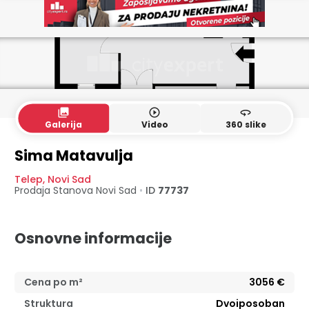
collections
play_circle_outline
360
Galerija
Video
360 slike
Sima Matavulja
Telep
,
Novi Sad
Prodaja Stanova
Novi Sad
•
ID
77737
Osnovne informacije
Cena po m²
3056
€
Struktura
Dvoiposoban