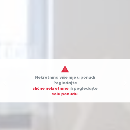

Nekretnina više nije u ponudi


Pogledajte
slične nekretnine
ili pogledajte
celu ponudu.