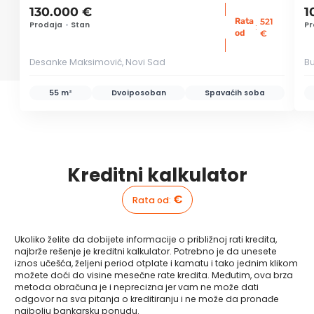
130.000 €
1
Rata
521
Prodaja
•
Stan
Pr
:
od
€
Desanke Maksimović, Novi Sad
Bu
55 m²
Dvoiposoban
Spavaćih soba
Kreditni kalkulator
€
Rata od
:
Ukoliko želite da dobijete informacije o približnoj rati kredita,
najbrže rešenje je kreditni kalkulator. Potrebno je da unesete
iznos učešća, željeni period otplate i kamatu i tako jednim klikom
možete doći do visine mesečne rate kredita. Međutim, ova brza
metoda obračuna je i neprecizna jer vam ne može dati
odgovor na sva pitanja o kreditiranju i ne može da pronađe
najbolju bankarsku ponudu.