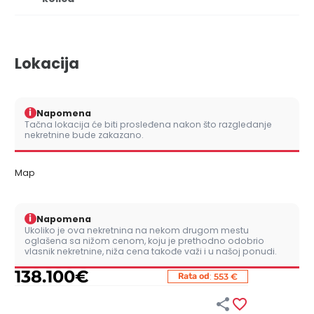
Lokacija
i
Napomena
Tačna lokacija će biti prosleđena nakon što razgledanje
nekretnine bude zakazano.
Map
i
Napomena
Ukoliko je ova nekretnina na nekom drugom mestu
oglašena sa nižom cenom, koju je prethodno odobrio
vlasnik nekretnine, niža cena takođe važi i u našoj ponudi.
138.100
€
:
Rata od
553 €

