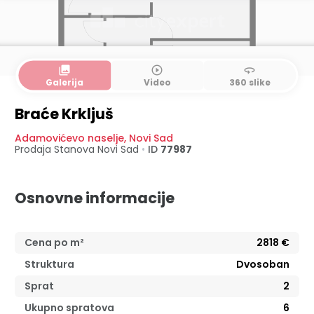
collections
play_circle_outline
360
Galerija
Video
360 slike
Braće Krkljuš
Adamovićevo naselje
,
Novi Sad
Prodaja Stanova
Novi Sad
•
ID
77987
Osnovne informacije
Cena po m²
2818
€
Struktura
Dvosoban
Sprat
2
Ukupno spratova
6