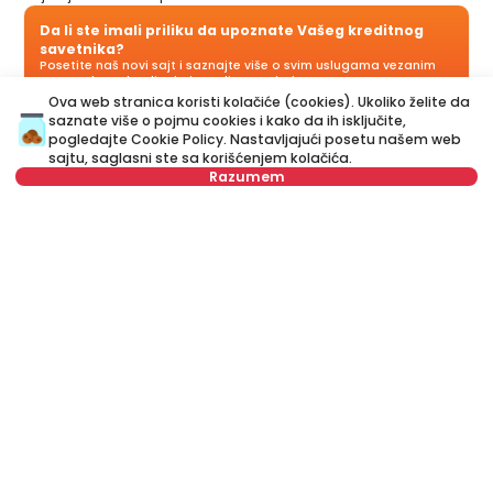
Da li ste imali priliku da upoznate Vašeg kreditnog
savetnika?
Posetite naš novi sajt i saznajte više o svim uslugama vezanim
za stambene kredite koje nudimo na jednom mestu:
Ova web stranica koristi kolačiće (cookies). Ukoliko želite da
saznate više o pojmu cookies i kako da ih isključite,
pogledajte
Cookie Policy
. Nastavljajući posetu našem web
Kreditni savetnik
je vaš lični savetnik koji je tu da vas korak
sajtu, saglasni ste sa korišćenjem kolačića.
po korak vodi kroz proces kreditiranja i pomogne vam da
Razumem
dođete do ponude koja najviše odgovara vašem budžetu i
potrebama. Za razliku od kreditnog kalkulatora, naš Kreditni
savetnik vam može dati odgovore na sva pitanja u vezi sa
kreditima za stan i ostalim kreditima.
Nije u ponudi
Ime
Obriši
Prezime
Obriši
Broj telefona
Obriši
E-mail
Obriši