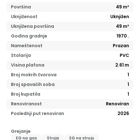
Površina
49
m²
Uknjiženost
Uknjižen
Uknjižena površina
49
m²
Godina gradnje
1970
.
Nameštenost
Prazan
Stolarija
PVC
Visina plafona
2.61
m
Broj mokrih čvorova
1
Broj spavaćih soba
1
Broj kupatila
1
Renoviranost
Renoviran
Poslednji put renoviran
2026
Grejanje
EG na gas
Struja
EG na struju