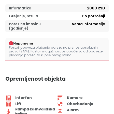
Informatika
2000 RSD
Grejanje, Struja
Po potrošnji
Porez na imovinu
Nema informacije
(godišnje)
i
Napomena
Postoji obaveza plaćanja poreza na prenos apsolutnih
prava (2.5%). Postoji mogućnost oslobođenja od obaveze
plaćanja poreza za kupce prvog stana.
Opremljenost objekta
Interfon
Kamere
Lift
Obezbeđenje
Rampa za invalidska
Alarm
kolica