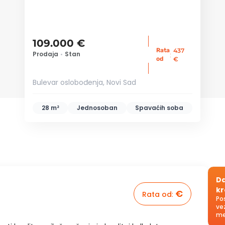
109.000 €
Rata
437
Prodaja
•
Stan
:
od
€
Bulevar oslobođenja, Novi Sad
28 m²
Jednosoban
Spavaćih soba
Da
kr
€
Rata od
:
Po
ve
me