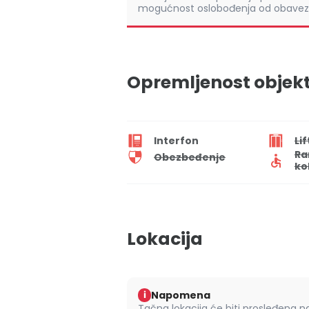
mogućnost oslobođenja od obaveze
Opremljenost objek
Interfon
Lif
Ra
Obezbeđenje
ko
Lokacija
Napomena
i
Tačna lokacija će biti prosleđena 