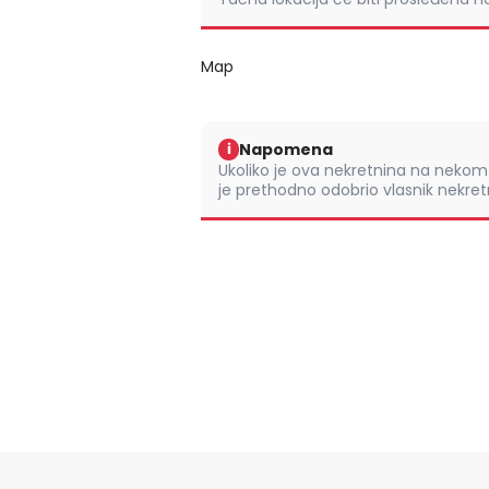
Map
Napomena
i
Ukoliko je ova nekretnina na nek
je prethodno odobrio vlasnik nekretn