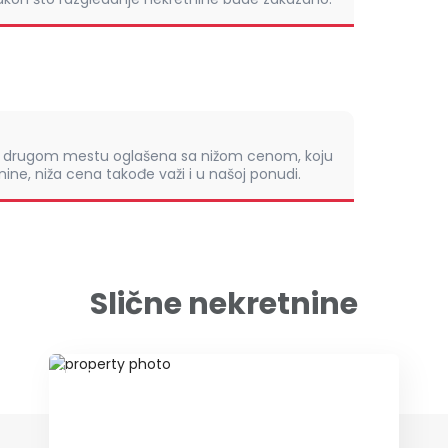
om drugom mestu oglašena sa nižom cenom, koju
ine, niža cena takođe važi i u našoj ponudi.
Slične nekretnine
ID 78978