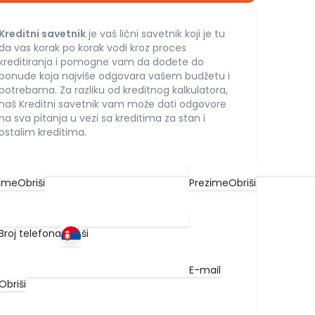
Kreditni savetnik
je vaš lični savetnik koji je tu
da vas korak po korak vodi kroz proces
kreditiranja i pomogne vam da dođete do
ponude koja najviše odgovara vašem budžetu i
potrebama. Za razliku od kreditnog kalkulatora,
naš Kreditni savetnik vam može dati odgovore
na sva pitanja u vezi sa kreditima za stan i
ostalim kreditima.
Ime
Obriši
Prezime
Obriši
Broj telefona
Obriši
E-mail
Obriši