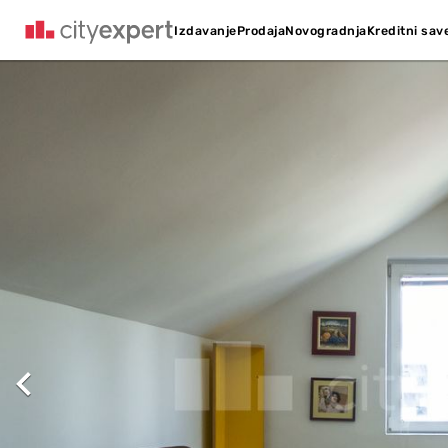
Kreditni sav
Izdavanje
Prodaja
Novogradnja
