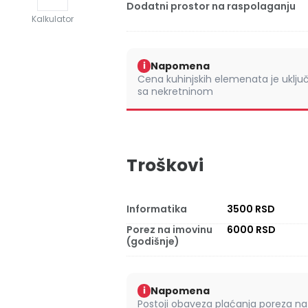
Dodatni prostor na raspolaganju
Kalkulator
Napomena
i
Cena kuhinjskih elemenata je uklju
sa nekretninom
Troškovi
Informatika
3500 RSD
Porez na imovinu
6000 RSD
(godišnje)
Napomena
i
Postoji obaveza plaćanja poreza na 