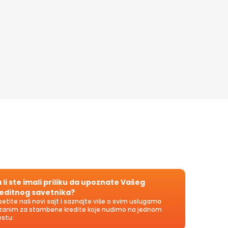
 li ste imali priliku da upoznate Vašeg
editnog savetnika?
setite naš novi sajt i saznajte više o svim uslugama
zanim za stambene kredite koje nudimo na jednom
stu: