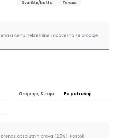
Dvorište/bašta
Terasa
čena u cenu nekretnine i obavezno se prodaje
Grejanje, Struja
Po potrošnji
prenos apsolutnih prava (2.5%). Postoji