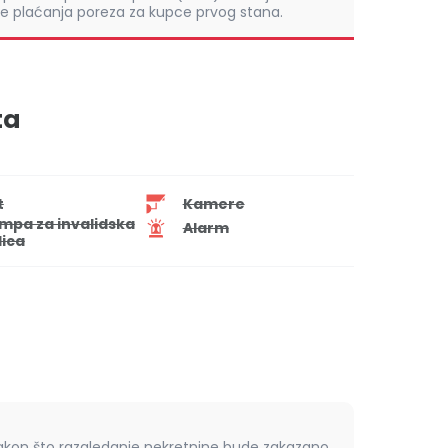
 plaćanja poreza za kupce prvog stana.
ta
t
Kamere
mpa za invalidska
Alarm
lica
nakon što razgledanje nekretnine bude zakazano.