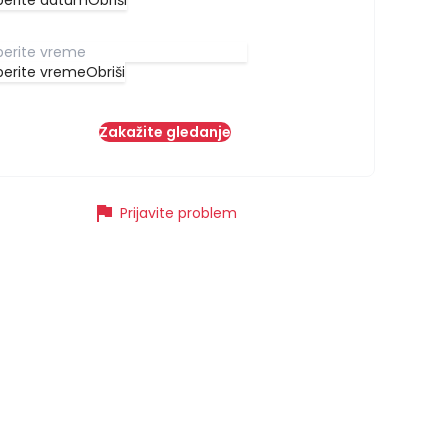
berite datum
Obriši
berite vreme
Obriši
Zakažite gledanje
flag
Prijavite problem