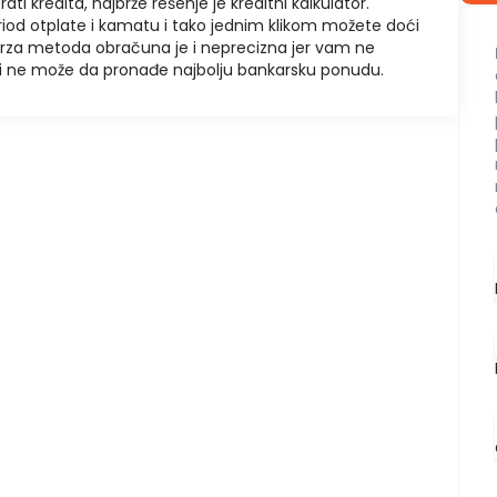
rati kredita, najbrže rešenje je kreditni kalkulator.
riod otplate i kamatu i tako jednim klikom možete doći
brza metoda obračuna je i neprecizna jer vam ne
u i ne može da pronađe najbolju bankarsku ponudu.