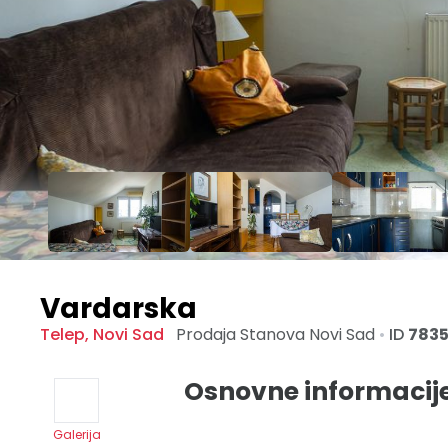
Vardarska
Telep
,
Novi Sad
Prodaja Stanova
Novi Sad
•
ID
783
Osnovne informacij
Galerija