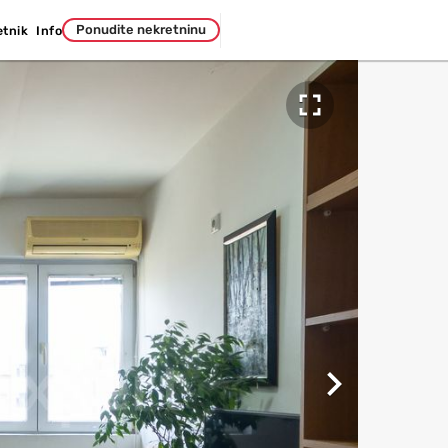
Ponudite nekretninu
etnik
Info

