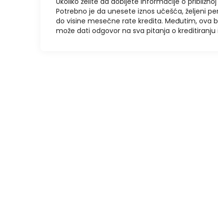
Ukoliko želite da dobijete informacije o približnoj 
Potrebno je da unesete iznos učešća, željeni pe
do visine mesečne rate kredita. Međutim, ova 
može dati odgovor na sva pitanja o kreditiranj