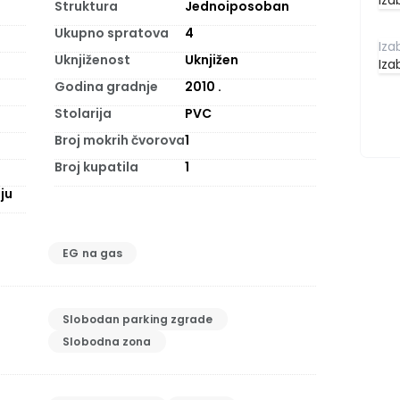
Iza
Struktura
Jednoiposoban
Ukupno spratova
4
Uknjiženost
Uknjižen
Iza
Godina gradnje
2010
.
Stolarija
PVC
Broj mokrih čvorova
1
Broj kupatila
1
ju
EG na gas
Slobodan parking zgrade
Slobodna zona