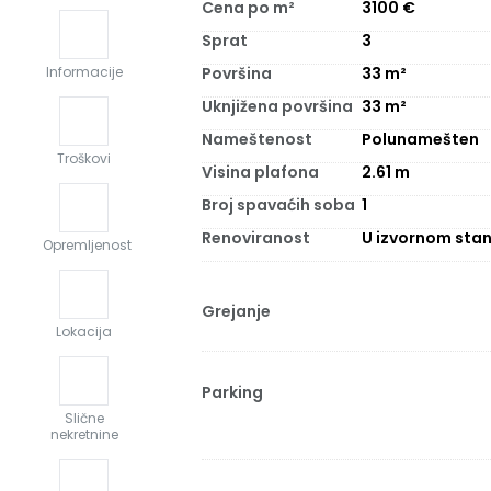
Cena po m²
3100
€
Sprat
3
Površina
33
m²
Informacije
Uknjižena površina
33
m²
Nameštenost
Polunamešten
Troškovi
Visina plafona
2.61
m
Broj spavaćih soba
1
Renoviranost
U izvornom stan
Opremljenost
Grejanje
Lokacija
Parking
Slične
nekretnine