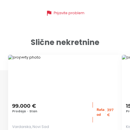
flag
Prijavite problem
Slične nekretnine
ID 78352
ID
99.000 €
1
Rata
397
Prodaja
•
Stan
Pr
:
od
€
Vardarska, Novi Sad
Ki