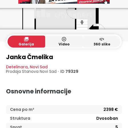
collections
play_circle_outline
360
Galerija
Video
360 slike
5. sprat
6. sprat
Janka Čmelika
Detelinara
,
Novi Sad
Prodaja Stanova
Novi Sad
•
ID
79329
Osnovne informacije
Cena po m²
2398
€
Struktura
Dvosoban
Sprat
5