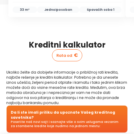
33 m²
Jednoiposoban
Spavaćih soba
1
Kreditni kalkulator
€
Rata od
:
Ukoliko želite da dobijete informacije o približnoj rati kredita,
najbrže rešenje je kreditni kalkulator. Potrebno je da unesete
iznos učešća, željeni period otplate i kamatu i tako jednim klikom
možete doći do visine mesečne rate kredita. Međutim, ova brza
metoda obračuna je i neprecizna jer vam ne može dati
odgovor na sva pitanja o kreditiranju i ne može da pronađe
najbolju bankarsku ponudu.
Da li ste imali priliku da upoznate Vašeg kreditnog
savetnika?
Posetite naš novi sajt i saznajte više o svim uslugama vezanim
za stambene kredite koje nudimo na jednom mestu: