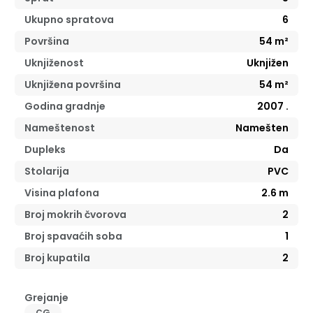
Ukupno spratova
6
Površina
54
m²
Uknjiženost
Uknjižen
Uknjižena površina
54
m²
Godina gradnje
2007
.
Nameštenost
Namešten
Dupleks
Da
Stolarija
PVC
Visina plafona
2.6
m
Broj mokrih čvorova
2
Broj spavaćih soba
1
Broj kupatila
2
Grejanje
CG