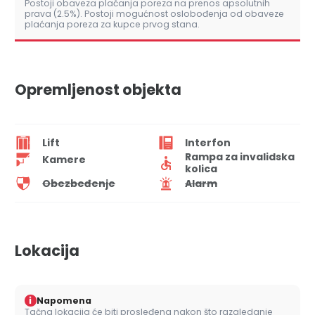
Postoji obaveza plaćanja poreza na prenos apsolutnih
prava (2.5%). Postoji mogućnost oslobođenja od obaveze
plaćanja poreza za kupce prvog stana.
Opremljenost objekta
Lift
Interfon
Rampa za invalidska
Kamere
kolica
Obezbeđenje
Alarm
Lokacija
i
Napomena
Tačna lokacija će biti prosleđena nakon što razgledanje