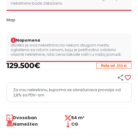
nekretnine bude zakazano.
Map
i
Napomena
Ukoliko je ova nekretnina na nekom drugom mestu
oglašena sa nižom cenom, koju je prethodno odobrio
vlasnik nekretnine, niža cena takođe važi i u našoj ponudi.
129.500
€
:
Rata od
519 €


Za ovu nekretninu, kupcima se obračunava provizija od
2,8% sa PDV-om
Dvosoban
54 m²
Namešten
CG