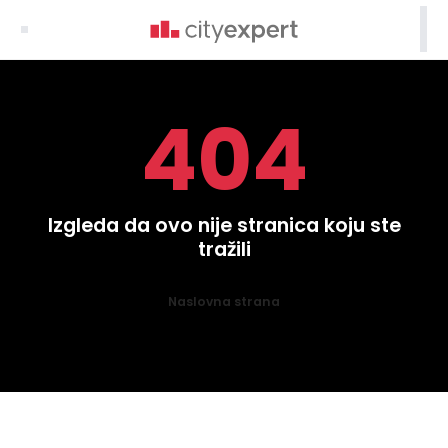

404
Izgleda da ovo nije stranica koju ste
tražili
Naslovna strana