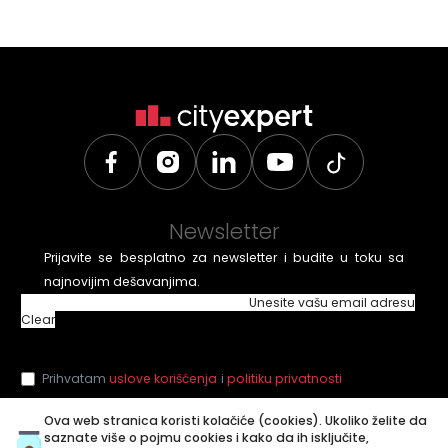
Newsletter
Prijavite se besplatno za newsletter i budite u toku sa
najnovijim dešavanjima.
Unesite vašu email adresu
Clear
Prihvatam
uslove korišćenja
i
politiku privatnosti
Ova web stranica koristi kolačiće (cookies). Ukoliko želite da
saznate više o pojmu cookies i kako da ih isključite,