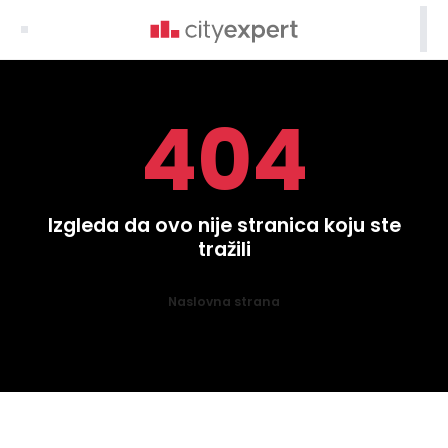

404
Izgleda da ovo nije stranica koju ste
tražili
Naslovna strana