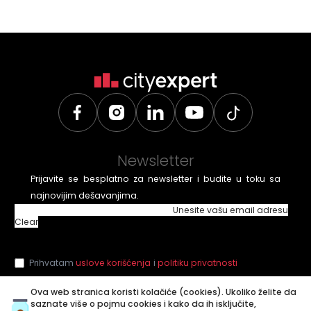
Newsletter
Prijavite se besplatno za newsletter i budite u toku sa
najnovijim dešavanjima.
Unesite vašu email adresu
Clear
Prihvatam
uslove korišćenja
i
politiku privatnosti
Ova web stranica koristi kolačiće (cookies). Ukoliko želite da
saznate više o pojmu cookies i kako da ih isključite,