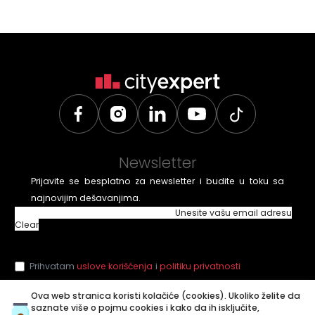
Newsletter
Prijavite se besplatno za newsletter i budite u toku sa
najnovijim dešavanjima.
Unesite vašu email adresu
Clear
Prihvatam
uslove korišćenja
i
politiku privatnosti
Ova web stranica koristi kolačiće (cookies). Ukoliko želite da
saznate više o pojmu cookies i kako da ih isključite,