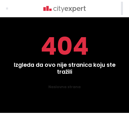

404
Izgleda da ovo nije stranica koju ste
tražili
Naslovna strana