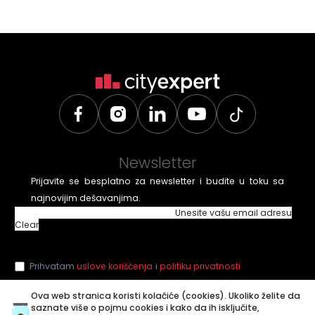
Newsletter
Prijavite se besplatno za newsletter i budite u toku sa
najnovijim dešavanjima.
Unesite vašu email adresu
Clear
Prihvatam
uslove korišćenja
i
politiku privatnosti
Ova web stranica koristi kolačiće (cookies). Ukoliko želite da
saznate više o pojmu cookies i kako da ih isključite,