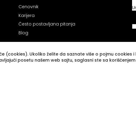
Cenovnik
U
Karijera
Često postavljana pitanja
Blog
e (cookies). Ukoliko želite da saznate više o pojmu cookies i k
avljajući posetu našem web sajtu, saglasni ste sa korišćenjem
Novogradnja
Beograd na vodi
Luksuzni stanovi za izdavanje
Luksuzni stanovi za prodaju
Tražite nekretninu
Stambeni krediti
Keš krediti