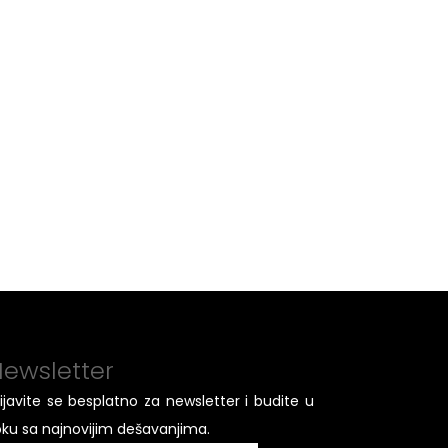
ewsletter
rijavite se besplatno za newsletter i budite u
oku sa najnovijim dešavanjima.