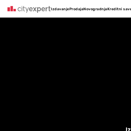
Kreditni sav
Izdavanje
Prodaja
Novogradnja
I