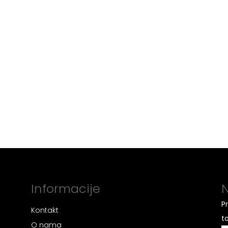
Informacije
N
P
Kontakt
t
O nama