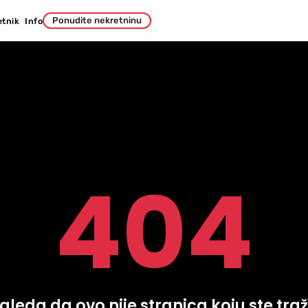
Ponudite nekretninu
etnik
Info
404
zgleda da ovo nije stranica koju ste traži