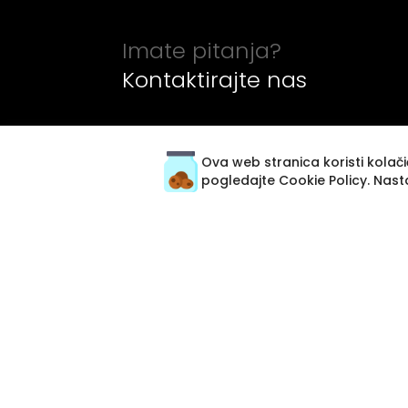
Imate pitanja?
Kontaktirajte nas
Ova web stranica koristi kolačić
pogledajte
Cookie Policy
. Nast
Prodaja stanova Beograd
Prodaja stanova Novi Sad
Prodaja stanova Niš
Izdavanje stanova Beograd
Izdavanje stanova Novi Sad
Izdavanje lokala Beograd
Premium usluga
Specijalna ponuda stanova za prodaju u
Beogradu