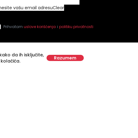
nesite vašu email adresu
Clear
Prihvatam
uslove korišćenja
i
politiku privatnosti
ako da ih isključite,
Razumem
 kolačića.
Supported by