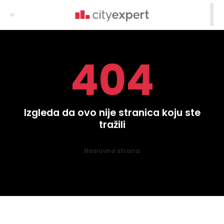

404
Izgleda da ovo nije stranica koju ste
tražili
Naslovna strana