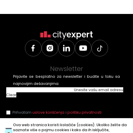
Newsletter
Prijavite se besplatno za newsletter i budite u toku sa
najnovijim dešavanjima.
Unesite vašu email adresu
Clear
Prihvatam
uslove korišćenja
i
politiku privatnosti
Ova web stranica koristi kolačiće (cookies). Ukoliko želite da
saznate više o pojmu cookies i kako da ih isključite,