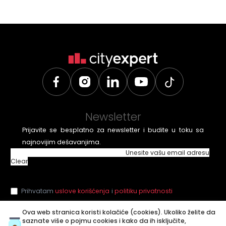
Newsletter
Prijavite se besplatno za newsletter i budite u toku sa
najnovijim dešavanjima.
Unesite vašu email adresu
Clear
Prihvatam
uslove korišćenja
i
politiku privatnosti
Ova web stranica koristi kolačiće (cookies). Ukoliko želite da
saznate više o pojmu cookies i kako da ih isključite,