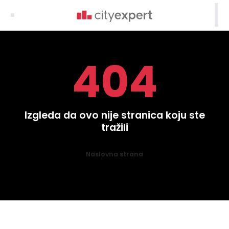

404
Izgleda da ovo nije stranica koju ste
tražili
Naslovna strana