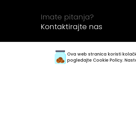
Imate pitanja?
Kontaktirajte nas
Ova web stranica koristi kolačić
pogledajte
Cookie Policy
. Nast
Prodaja stanova Beograd
Prodaja stanova Novi Sad
Prodaja stanova Niš
Izdavanje stanova Beograd
Izdavanje stanova Novi Sad
Izdavanje lokala Beograd
Premium usluga
Specijalna ponuda stanova za prodaju u
Beogradu