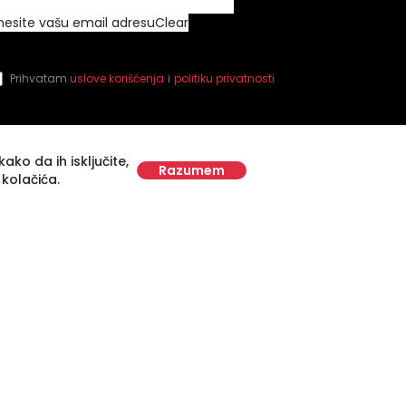
nesite vašu email adresu
Clear
Prihvatam
uslove korišćenja
i
politiku privatnosti
ako da ih isključite,
Razumem
 kolačića.
Supported by