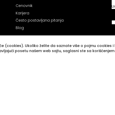
Cenovnik
U
Karijera
Često postavljana pitanja
Blog
e (cookies). Ukoliko želite da saznate više o pojmu cookies i k
avljajući posetu našem web sajtu, saglasni ste sa korišćenjem
Novogradnja
Beograd na vodi
Luksuzni stanovi za izdavanje
Luksuzni stanovi za prodaju
Tražite nekretninu
Stambeni krediti
Keš krediti