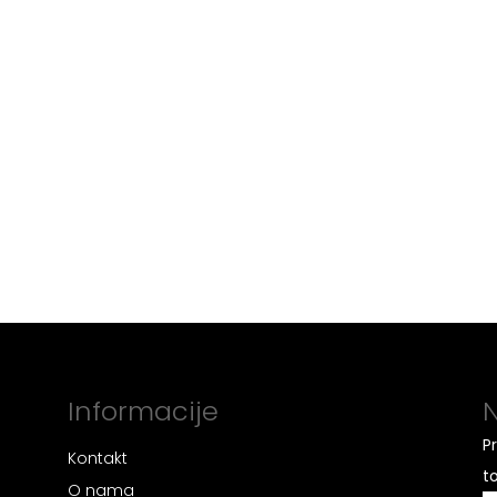
Informacije
N
P
Kontakt
t
O nama