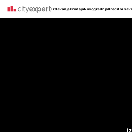
Kreditni sav
Izdavanje
Prodaja
Novogradnja
I