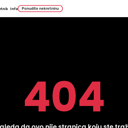
Ponudite nekretninu
etnik
Info
404
zgleda da ovo nije stranica koju ste traži