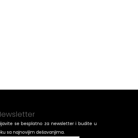
ewsletter
rijavite se besplatno za newsletter i budite u
oku sa najnovijim dešavanjima.