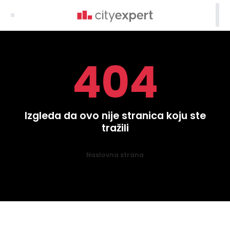

404
Izgleda da ovo nije stranica koju ste
tražili
Naslovna strana