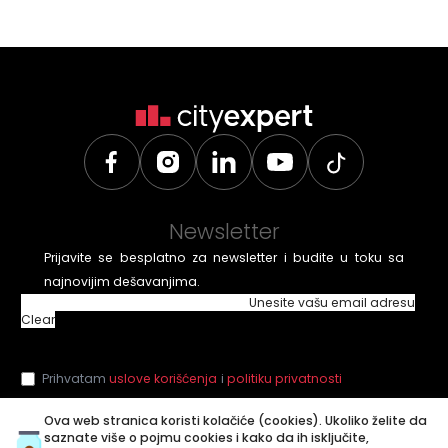
Newsletter
Prijavite se besplatno za newsletter i budite u toku sa
najnovijim dešavanjima.
Unesite vašu email adresu
Clear
Prihvatam
uslove korišćenja
i
politiku privatnosti
Ova web stranica koristi kolačiće (cookies). Ukoliko želite da
saznate više o pojmu cookies i kako da ih isključite,