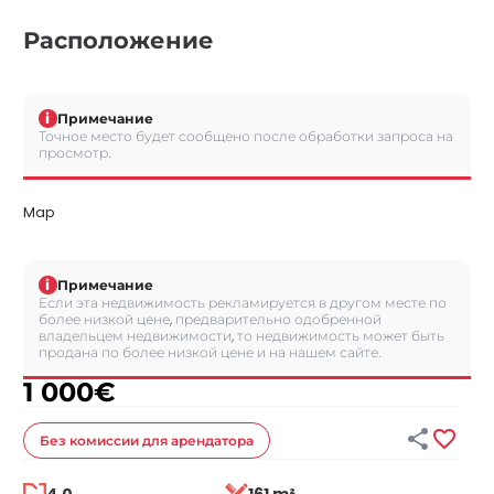
Расположение
i
Примечание
Точное место будет сообщено после обработки запроса на
просмотр.
Map
i
Примечание
Если эта недвижимость рекламируется в другом месте по
более низкой цене, предварительно одобренной
владельцем недвижимости, то недвижимость может быть
продана по более низкой цене и на нашем сайте.
1 000
€


Без комиссии
для арендатора