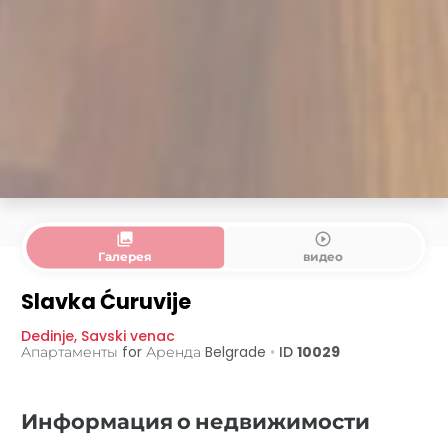
collections
play_circle_outline
Галерея
видео
Slavka Ćuruvije
Dedinje
,
Savski venac
Апартаменты for Аренда
Belgrade
•
ID
10029
Информация о недвижимости