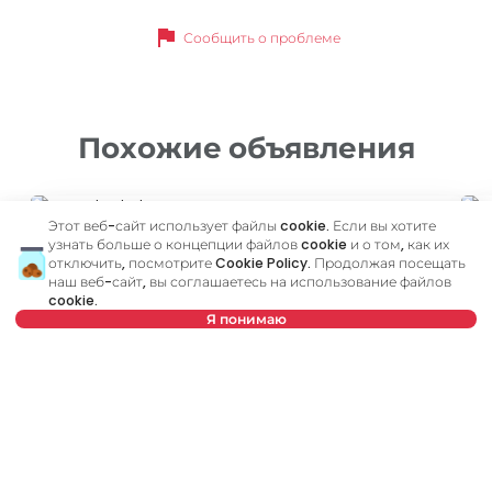
flag
Сообщить о проблеме
Похожие объявления
ID 10465
ID
Этот веб-сайт использует файлы cookie. Если вы хотите
узнать больше о концепции файлов cookie и о том, как их
отключить, посмотрите
Cookie Policy
. Продолжая посещать
наш веб-сайт, вы соглашаетесь на использование файлов
cookie.
Я понимаю
Нет в предложении
500 €
4
Аренда
•
Квартира
Ар
Gandijeva, Novi Beograd
Ž