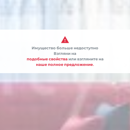

Имущество больше недоступно
Взгляни на
подобные свойства
или взгляните на


наше полное предложение.