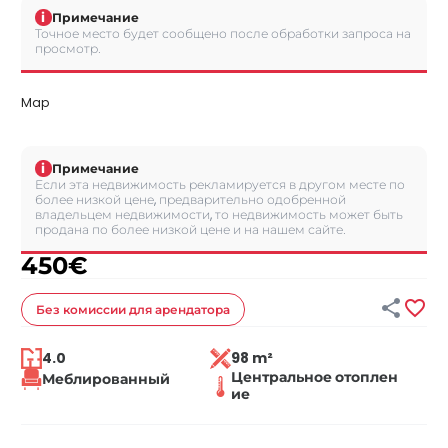
i
Примечание
Точное место будет сообщено после обработки запроса на
просмотр.
Map
i
Примечание
Если эта недвижимость рекламируется в другом месте по
более низкой цене, предварительно одобренной
владельцем недвижимости, то недвижимость может быть
продана по более низкой цене и на нашем сайте.
450
€


Без комиссии
для арендатора
4.0
98 m²
Центральное отоплен
Меблированный
ие