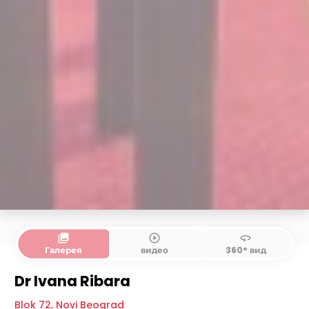
collections
play_circle_outline
360
Галерея
видео
360° вид
Dr Ivana Ribara
Blok 72
,
Novi Beograd