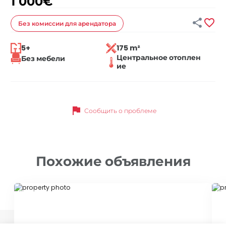
1 000
€


Без комиссии
для арендатора
5+
175 m²
Центральное отоплен
Без мебели
ие
flag
Сообщить о проблеме
Похожие объявления
ID 10693
ID