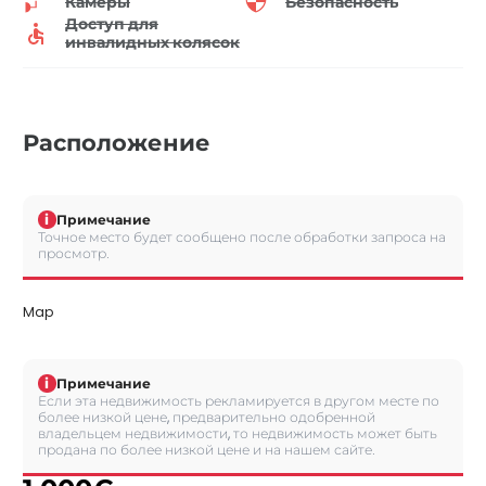
Камеры
Безопасность
Доступ для
инвалидных колясок
Расположение
i
Примечание
Точное место будет сообщено после обработки запроса на
просмотр.
Map
i
Примечание
Если эта недвижимость рекламируется в другом месте по
более низкой цене, предварительно одобренной
владельцем недвижимости, то недвижимость может быть
продана по более низкой цене и на нашем сайте.