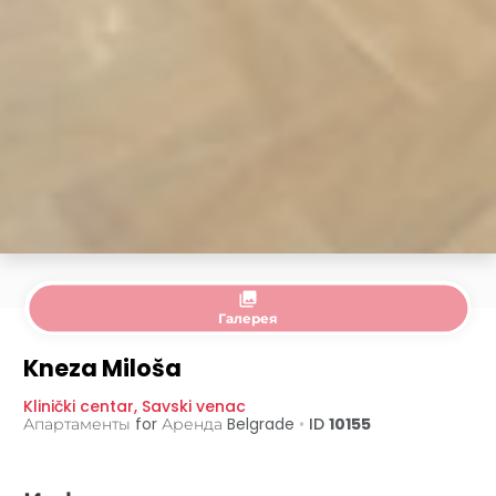
collections
Галерея
Kneza Miloša
Klinički centar
,
Savski venac
Апартаменты for Аренда
Belgrade
•
ID
10155