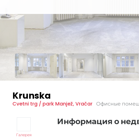
Krunska
Cvetni trg / park Manjež
,
Vračar
Офисные помещ
Информация о не
Галерея