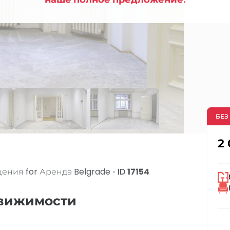
БЕЗ
2
ения for Аренда
Belgrade
•
ID
17154
движимости