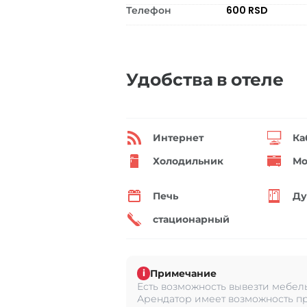
Телефон
600 RSD
Удобства в отеле
Интернет
Ка
Холодильник
Мо
Печь
Ду
стационарный
Примечание
i
Есть возможность вывезти мебель
Арендатор имеет возможность пр