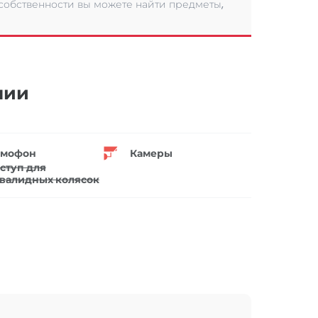
 собственности вы можете найти предметы,
нии
мофон
Камеры
ступ для
валидных колясок