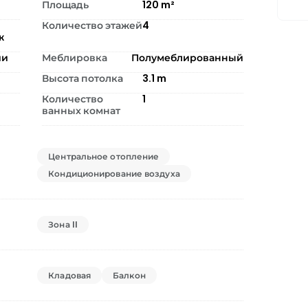
Площадь
120
m²
Количество этажей
4
ж
ии
Меблировка
Полумеблированный
Высота потолка
3.1
m
Количество
1
ванных комнат
Центральное отопление
Кондиционирование воздуха
Зона II
Кладовая
Балкон