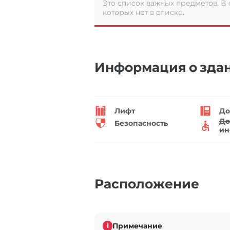
Это список важных предметов. В
которых нет в списке.
Информация о зда
Лифт
До
До
Безопасность
ин
Расположение
Примечание
i