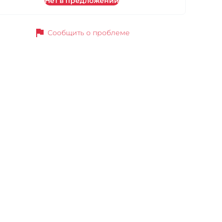
Нет в предложении
flag
Сообщить о проблеме