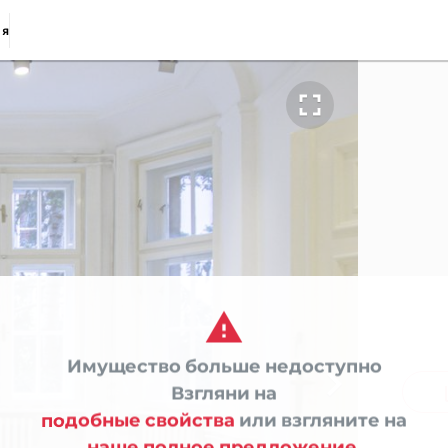
ия


Имущество больше недоступно

co
Взгляни на
подобные свойства
или взгляните на
наше полное предложение.