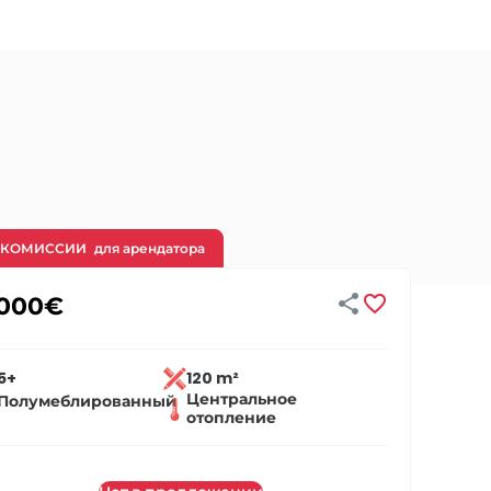
 КОМИССИИ
для арендатора


 000
€
5+
120 m²
Центральное
Полумеблированный
отопление