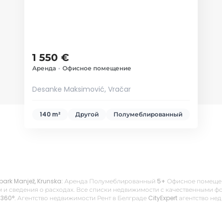
1 550 €
Аренда
•
Офисное помещение
Desanke Maksimović, Vračar
140 m²
Другой
Полумеблированный
g / park Manjež, Krunska: Аренда Полумеблированный 5+ Офисное помещен
 и сведения о расходах. Все списки недвижимости с качественными фо
 360°. Агентство недвижимости Рент в Белграде CityExpert агентство н