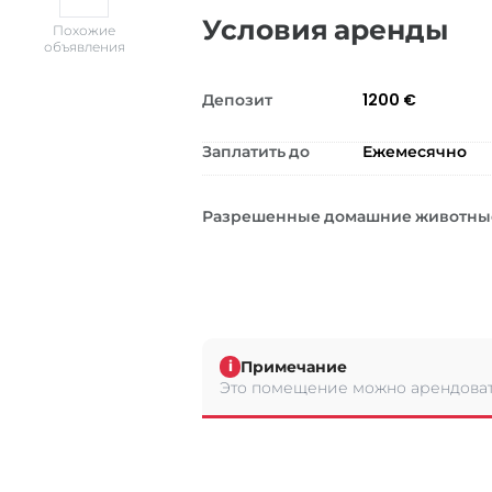
Условия аренды
Похожие
объявления
Депозит
1200 €
Заплатить до
Ежемесячно
Разрешенные домашние животны
Примечание
i
Это помещение можно арендоват