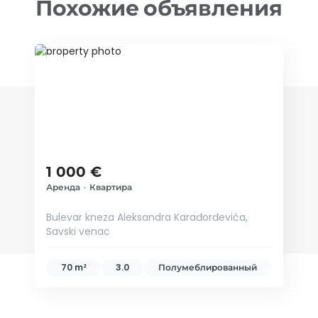
Похожие объявления
ID 10693
1 000 €
Аренда
•
Квартира
Bulevar kneza Aleksandra Karađorđevića,
Savski venac
70 m²
3.0
Полумеблированный