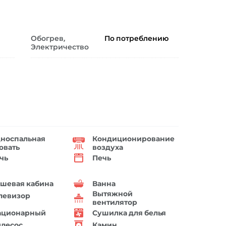
Обогрев,
По потреблению
Электричество
носпальная
Кондиционирование
овать
воздуха
чь
Печь
шевая кабина
Ванна
Вытяжной
левизор
вентилятор
ационарный
Сушилка для белья
лесос
Камин