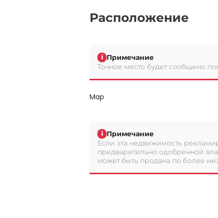
Расположение
Примечание
i
Точное место будет сообщено по
Map
Примечание
i
Если эта недвижимость рекламир
предварительно одобренной вла
может быть продана по более низ