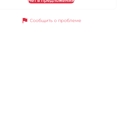
Нет в предложении
flag
Сообщить о проблеме