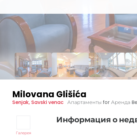
Milovana Glišića
Senjak
,
Savski venac
Апартаменты for Аренда
B
Информация о не
Галерея