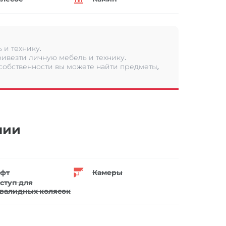
 и технику.
ивезти личную мебель и технику.
 собственности вы можете найти предметы,
нии
фт
Камеры
ступ для
валидных колясок