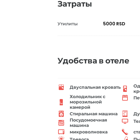
Затраты
Утилиты
5000 RSD
Удобства в отеле
Од
Двуспальная кровать
кр
Холодильник с
Пе
морозильной
камерой
Стиральная машина
Ду
Посудомоечная
Те
машина
микроволновка
ст
Тревога
Пы