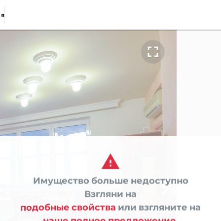
ия


Имущество больше недоступно

Взгляни на
подобные свойства
или взгляните на
наше полное предложение.