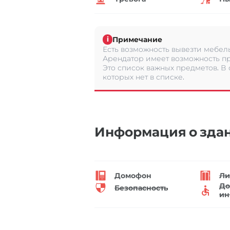
Примечание
i
Есть возможность вывезти мебель
Арендатор имеет возможность пр
Это список важных предметов. В
которых нет в списке.
Информация о зда
Домофон
Ли
До
Безопасность
ин