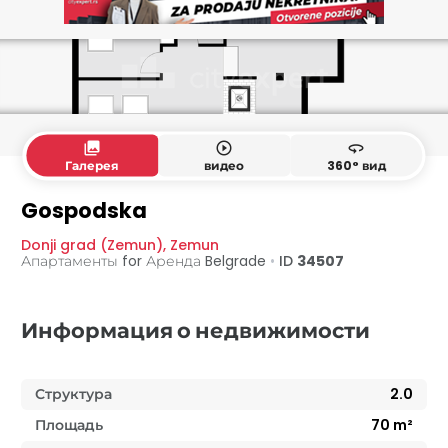
collections
play_circle_outline
360
Галерея
видео
360° вид
Gospodska
Donji grad (Zemun)
,
Zemun
Апартаменты for Аренда
Belgrade
•
ID
34507
Информация о недвижимости
Структура
2.0
Площадь
70
m²