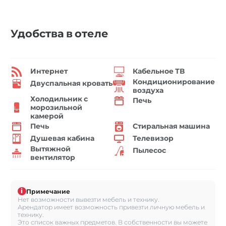
Удобства в отеле
Интернет
Кабельное ТВ
Кондиционирование
Двуспальная кровать
воздуха
Холодильник с
Печь
морозильной
камерой
Печь
Стиральная машина
Душевая кабина
Телевизор
Вытяжной
Пылесос
вентилятор
i
Примечание
Нет возможности вывезти мебель и технику.
Арендатор имеет возможность привезти личную мебель и
технику.
Это список важных предметов. В собственности вы можете