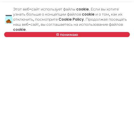
Этот веб-сайт использует файлы cookie. Если вы хотите
узнать больше о концепции файлов cookie и о том, как их
Похожие объявления
отключить, посмотрите
Cookie Policy
. Продолжая посещать
наш веб-сайт, вы соглашаетесь на использование файлов
cookie.
Я понимаю
ID 17195
ID 
Выберите дату
Очистить
Выберите время
Очистить
Тип арендатора
Очистить
1 100 €
1
Аренда
•
Квартира
Ар
Количество арендаторов
Очистить
Karađorđev trg, Zemun
Ra
Расписание просмотра
75 m²
3.0
Меблированный