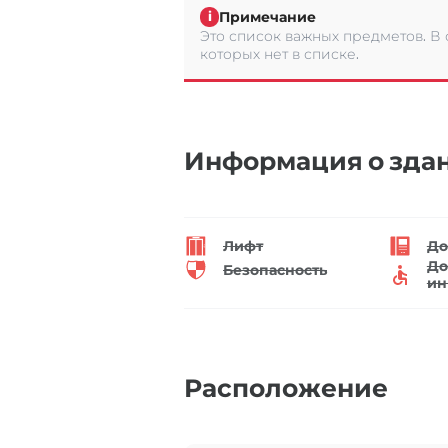
Примечание
i
Это список важных предметов. В
которых нет в списке.
Информация о зда
Лифт
До
До
Безопасность
ин
Расположение