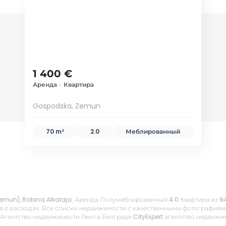
1 400 €
Аренда
•
Квартира
Gospodska, Zemun
70 m²
2.0
Меблированный
Zemun), Rabina Alkalaja: Аренда Полумеблированный 4.0 Квартира из 94
 о расходах. Все списки недвижимости с качественными фотографиями,
 Агентство недвижимости Рент в Белграде CityExpert агентство недвиж