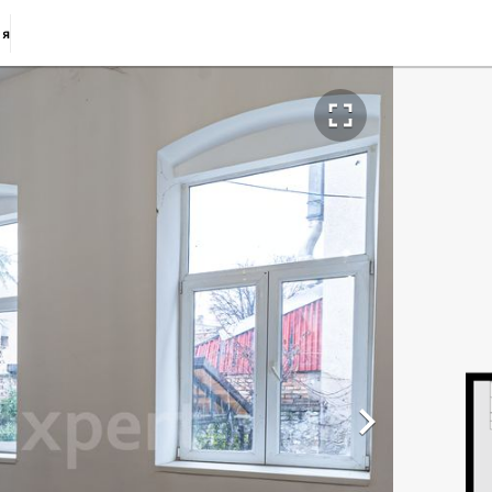
ия

