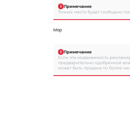
Примечание
i
Точное место будет сообщено по
Map
Примечание
i
Если эта недвижимость рекламир
предварительно одобренной вла
может быть продана по более низ