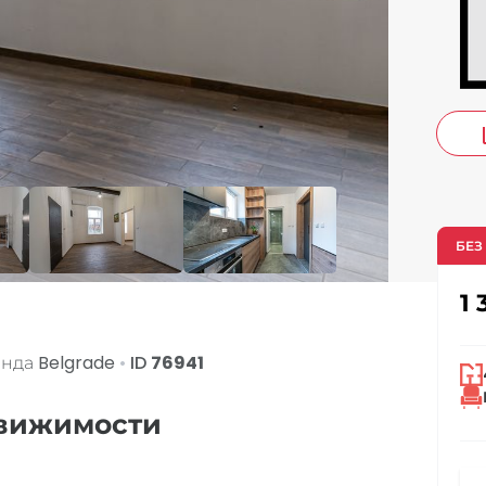
co
БЕЗ
1 
енда
Belgrade
•
ID
76941
движимости