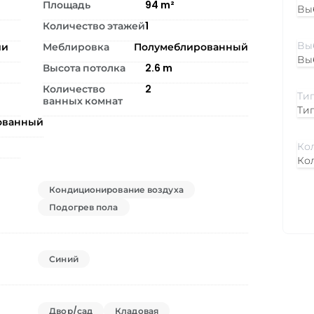
Площадь
94
m²
Вы
Количество этажей
1
ии
Меблировка
Полумеблированный
Вы
Высота потолка
2.6
m
Количество
2
ванных комнат
Ти
ованный
Ко
Кондиционирование воздуха
Подогрев пола
Синий
Двор/сад
Кладовая