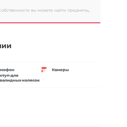
 собственности вы можете найти предметы,
нии
мофон
Камеры
ступ для
валидных колясок