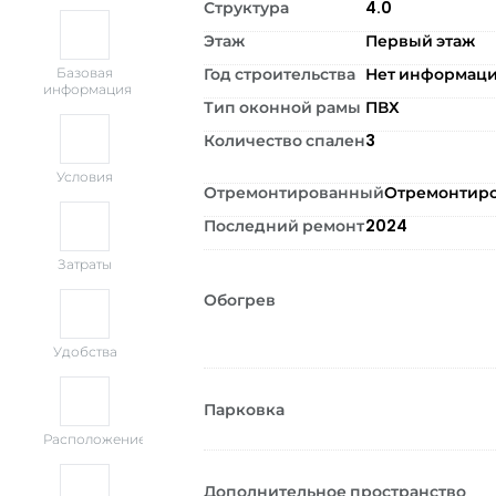
Структура
4.0
Этаж
Первый этаж
Год строительства
Нет информац
Базовая
информация
Тип оконной рамы
ПВХ
Количество спален
3
Условия
Отремонтированный
Отремонтир
Последний ремонт
2024
Затраты
Обогрев
Удобства
Парковка
Расположение
Дополнительное пространство