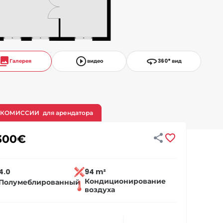
llections
play_circle_outline
360
Галерея
видео
360° вид
 КОМИССИИ
для арендатора


300
€
4.0
94 m²
Кондиционирование
Полумеблированный
воздуха