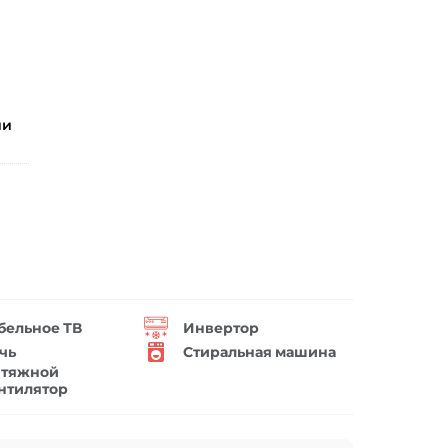
ии
бельное ТВ
Инвертор
чь
Стиральная машина
тяжной
нтилятор