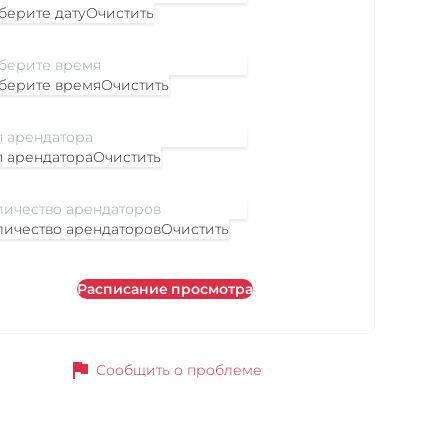
берите дату
Очистить
берите время
Очистить
п арендатора
Очистить
личество арендаторов
Очистить
Расписание просмотра
flag
Сообщить о проблеме