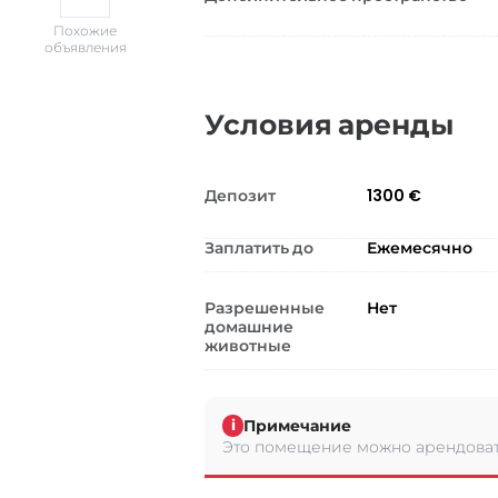
Похожие
объявления
Условия аренды
Депозит
1300 €
Заплатить до
Ежемесячно
Разрешенные
Нет
домашние
животные
Примечание
i
Это помещение можно арендоват