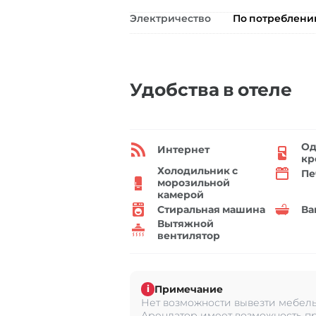
Электричество
По потреблен
Удобства в отеле
Од
Интернет
кр
Холодильник с
Пе
морозильной
камерой
Стиральная машина
Ва
Вытяжной
вентилятор
Примечание
i
Нет возможности вывезти мебель 
Арендатор имеет возможность пр