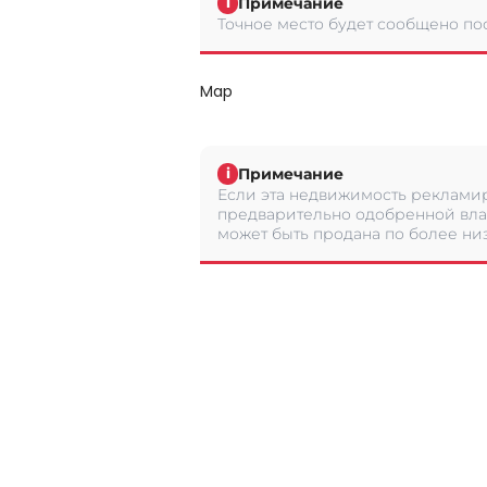
Примечание
i
Точное место будет сообщено по
Map
Примечание
i
Если эта недвижимость рекламир
предварительно одобренной вла
может быть продана по более низ