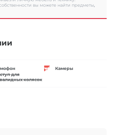
 собственности вы можете найти предметы,
нии
мофон
Камеры
ступ для
валидных колясок