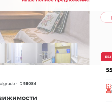
co
БЕЗ
5
elgrade
•
ID
55084
движимости