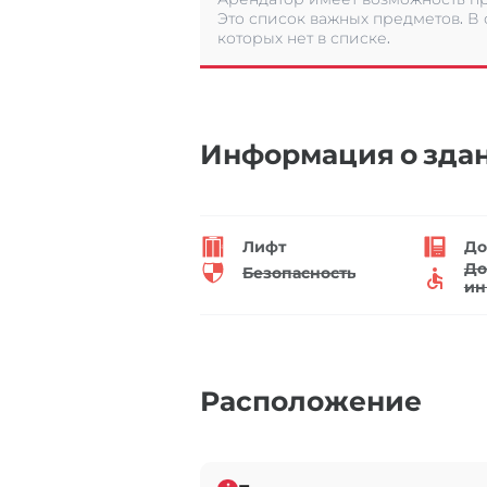
Это список важных предметов. В
которых нет в списке.
Информация о зда
Лифт
До
До
Безопасность
ин
Расположение