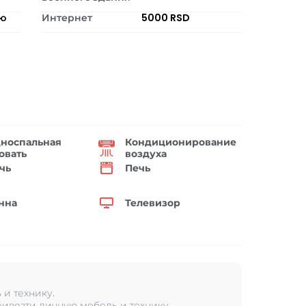
ию
Интернет
5000 RSD
носпальная
Кондиционирование
овать
воздуха
чь
Печь
нна
Телевизор
и технику.
ивезти личную мебель и технику.