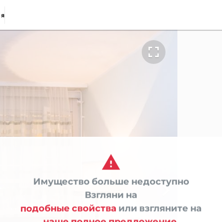
ия


Имущество больше недоступно

Взгляни на
подобные свойства
или взгляните на
наше полное предложение.