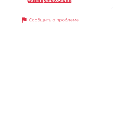
Нет в предложении
flag
Сообщить о проблеме