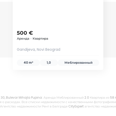
500 €
Аренда
•
Квартира
Gandijeva, Novi Beograd
40 m²
1,0
Меблированный
k 30, Bulevar Mihajla Pupina: Аренда Меблированный 2.0 Квартира из 58
 о расходах. Все списки недвижимости с качественными фотографиями,
 Агентство недвижимости Рент в Белграде CityExpert агентство недвиж